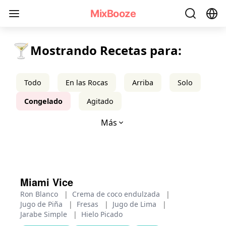
Recetas de Cócteles Congelados - MixBooze
MixBooze
🍸
Mostrando Recetas para:
Todo
En las Rocas
Arriba
Solo
Congelado
Agitado
Más
Miami Vice
Ron Blanco
|
Crema de coco endulzada
|
Jugo de Piña
|
Fresas
|
Jugo de Lima
|
Jarabe Simple
|
Hielo Picado