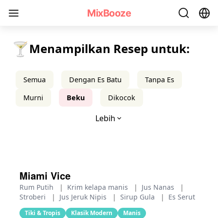
Resep Koktail Beku - MixBooze
MixBooze
🍸
Menampilkan Resep untuk:
Semua
Dengan Es Batu
Tanpa Es
Murni
Beku
Dikocok
Lebih
Miami Vice
Rum Putih
|
Krim kelapa manis
|
Jus Nanas
|
Stroberi
|
Jus Jeruk Nipis
|
Sirup Gula
|
Es Serut
Tiki & Tropis
Klasik Modern
Manis