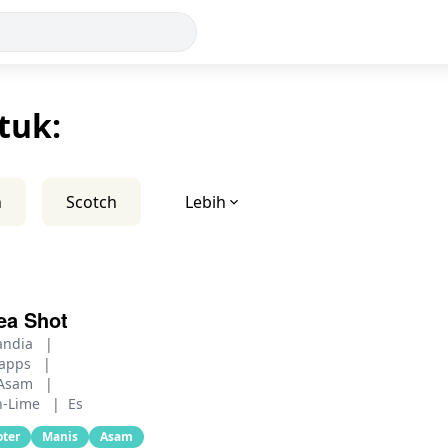
tuk:
n
Scotch
Lebih
ea Shot
landia
|
napps
|
 Asam
|
n-Lime
|
Es
oter
Manis
Asam