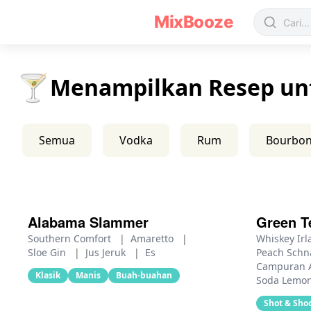
Resep Koktail Whiskey Lainnya - MixBooze
MixBooze
🍸
Menampilkan Resep un
Semua
Vodka
Rum
Bourbo
Alabama Slammer
Green T
Southern Comfort
|
Amaretto
|
Whiskey Ir
Sloe Gin
|
Jus Jeruk
|
Es
Peach Sch
Campuran
Klasik
Manis
Buah-buahan
Soda Lemo
Shot & Sho