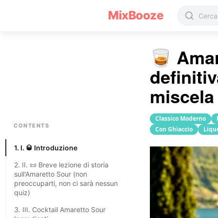
Ricetta cocktail Amaretto Sour
MixBooze
🥃 Amar
definitiv
miscela 
Classico Moderno
CONTENTS
Con Ghiaccio
Liqu
1. I. 🥃 Introduzione
2. II. 📜 Breve lezione di storia
sull'Amaretto Sour (non
preoccuparti, non ci sarà nessun
quiz)
3. III. Cocktail Amaretto Sour