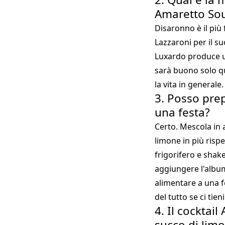
Amaretto So
Disaronno è il più
Lazzaroni per il s
Luxardo produce u
sarà buono solo qua
la vita in generale.
3. Posso prep
una festa?
Certo. Mescola in a
limone in più risp
frigorifero e shake
aggiungere l'album
alimentare a una fe
del tutto se ci tien
4. Il cocktai
succo di lim