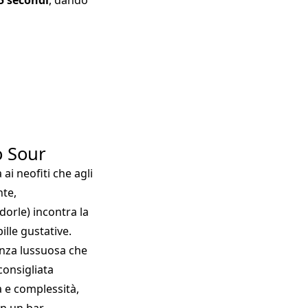
5 secondi
, dando
o Sour
ai neofiti che agli
nte,
dorle) incontra la
ille gustative.
nza lussuosa che
consigliata
à e complessità,