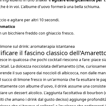
li ingredienti in uno shaker e
agitare energicamente per 1
 che è in voi. L'albume d'uovo formerà una bella schiuma.
cio e agitare per altri 10 secondi.
ammatico
in un bicchiere freddo con ghiaccio fresco.
i limone sul drink: aromaterapia istantanea
ificare il fascino classico dell'Amarett
sce in qualcosa che pochi cocktail riescono a fare: piace sia 
cktail. La dolcezza nocciolata dell'amaretto (che, curiosame
rende il suo sapore dai noccioli di albicocca, non dalle man
el succo di limone fresco in un'armonia che fa esultare le pap
ettamente con albume d'uovo, il drink assume una consiste
are un dessert alcolico. L'aggiunta facoltativa di bourbon (
lti che amano i drink dal gusto deciso) aggiunge profondit