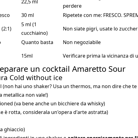
22,5 ml
perdere
resco
30 ml
Ripetete con me: FRESCO. SPR
5 ml (1
(2:1)
Non siate pigri, usate lo zuccher
cucchiaino)
o
Quanto basta
Non negoziabile
15ml
Verificare prima la vicinanza di
eparare un cocktail Amaretto Sour
ra Cold without ice
l (non hai uno shaker? Usa un thermos, ma non dire che te l
 metallica non vale!)
ioned (va bene anche un bicchiere da whisky)
e è rotta, considerala un'opera d'arte astratta)
a ghiaccio)