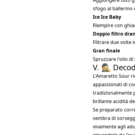
Aggiungere tutti g
sfogo al ballerino
Ice Ice Baby
Riempire con ghiac
Doppio filtro dr
Filtrare due volte 
Gran finale
Spruzzare l'olio d
V. 🕵️ Decod
L'Amaretto Sour rie
appassionati di co
tradizionalmente p
brillante acidità d
Se preparato corr
sembra di sorseggi
vivamente agli adu