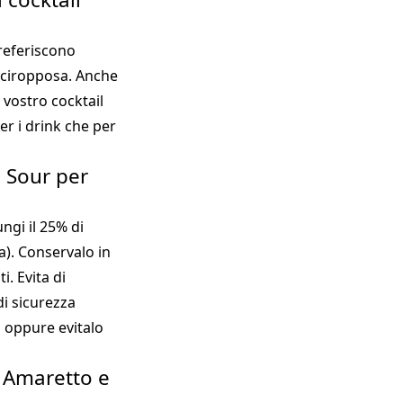
referiscono
sciropposa. Anche
vostro cocktail
er i drink che per
o Sour per
ngi il 25% di
a). Conservalo in
i. Evita di
i sicurezza
, oppure evitalo
e Amaretto e