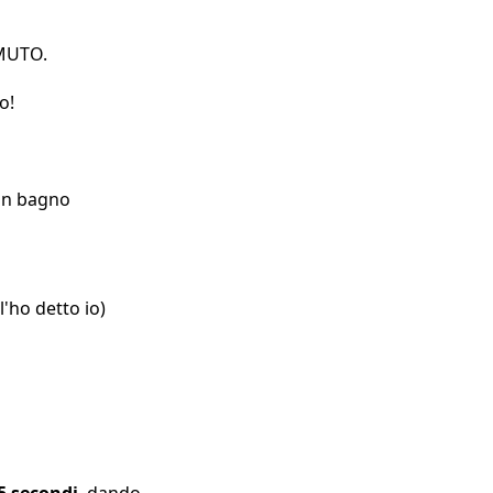
EMUTO.
o!
 un bagno
'ho detto io)