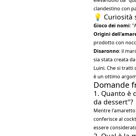
elevandolo da "qua
clandestino con pa
💡 Curiosità 
Gioco dei nomi
: 
Origini dell'amar
prodotto con nocci
Disaronno
: il ma
sia stata creata d
Luini. Che si trat
è un ottimo argom
Domande fre
1. Quanto è d
da dessert"?
Mentre l'amaretto 
conferisce al cockt
essere considerato
2. Qual è la 