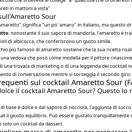
lcosa che si beveva al college" a "qualcosa che ordineresti 
reti in mattoni a vista"
sull'Amaretto Sour
"Amaretto" significa "un po' amaro" in italiano, ma questo dri
etto
: nonostante il suo sapore di mandorla, l'amaretto è tr
oli di albicocca, che conferiscono un gusto simile.
rchio più famoso di amaretto sostiene che la sua ricetta risa
a una vedova che posò come modella per il pittore rinascim
ti di una trovata di marketing o di una leggenda dei cocktail
ento di conversazione mentre si sorseggia il secondo giro.
quenti sul cocktail Amaretto Sour (F
olce il cocktail Amaretto Sour? Questo lo 
di base è dolce e dal sapore di nocciola, l'aggiunta di succo
ail il giusto equilibrio. Può essere gustato tranquillamente 
 solo un cocktail da dessert.
migliore marca di amaretto per preparare il