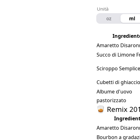
Unità
oz
ml
Ingredient
Amaretto Disaron
Succo di Limone F
Sciroppo Semplice 
Cubetti di ghiacci
Albume d'uovo
pastorizzato
🥃 Remix 201
Ingredien
Amaretto Disaron
Bourbon a gradaz