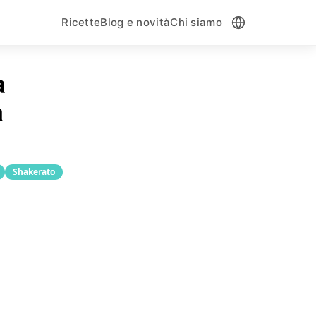
Ricette
Blog e novità
Chi siamo
a
a
Shakerato