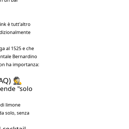
in un bar
nk è tutt'altro
adizionalmente
lga al 1525 e che
entale Bernardino
 non ha importanza:
AQ) 🕵️
rende "solo
 di limone
da solo, senza
 cocktail