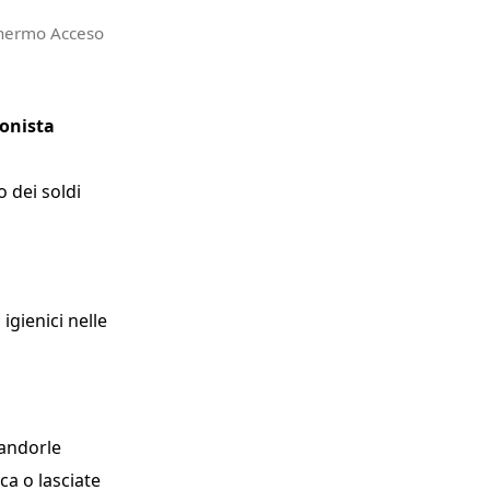
hermo Acceso
ionista
o dei soldi
igienici nelle
mandorle
ca o lasciate