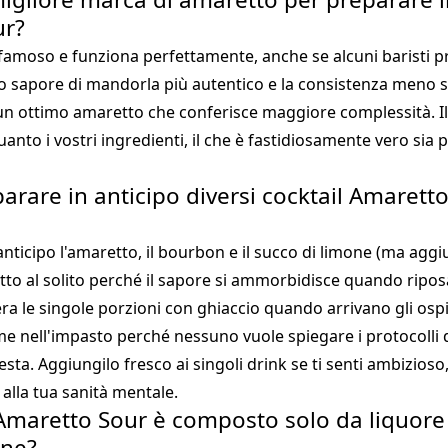
ur?
 famoso e funziona perfettamente, anche se alcuni baristi p
uo sapore di mandorla più autentico e la consistenza meno 
n ottimo amaretto che conferisce maggiore complessità. Il 
nto i vostri ingredienti, il che è fastidiosamente vero sia p
arare in anticipo diversi cocktail Amarett
nticipo l'amaretto, il bourbon e il succo di limone (ma aggiu
etto al solito perché il sapore si ammorbidisce quando ripos
ra le singole porzioni con ghiaccio quando arrivano gli ospit
e nell'impasto perché nessuno vuole spiegare i protocolli d
sta. Aggiungilo fresco ai singoli drink se ti senti ambizioso
i alla tua sanità mentale.
l Amaretto Sour è composto solo da liquor
one?