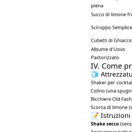
piena
Succo di limone f
Sciroppo Semplice 
Cubetti di Ghiacci
Albume d'Uovo
Pastorizzato
IV. Come pr
🧊 Attrezzatu
Shaker per cocktai
Colino (una spugna
Bicchiere Old Fash
Scorza di limone (s
📝 Istruzioni
Shake secco
(senz