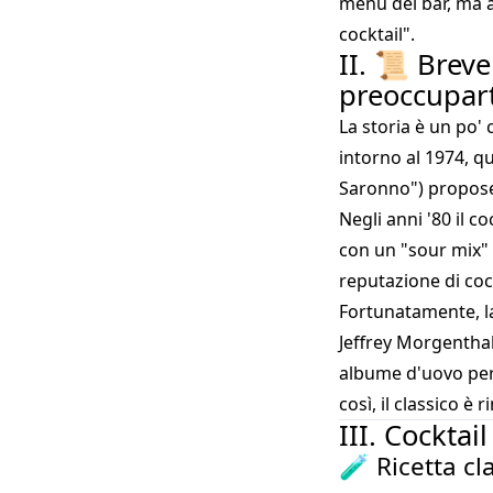
menu dei bar, ma a
cocktail".
II. 📜 Breve
preoccupart
La storia è un po'
intorno al 1974, q
Saronno") propose 
Negli anni '80 il c
con un "sour mix"
reputazione di cock
Fortunatamente, la 
Jeffrey Morgenthal
albume d'uovo per 
così, il classico è 
III. Cockta
🧪 Ricetta cl