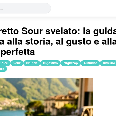
etto Sour svelato: la guid
a alla storia, al gusto e all
perfetta
Dolce
Sour
Brunch
Digestivo
Nightcap
Autunno
Inverno
ore