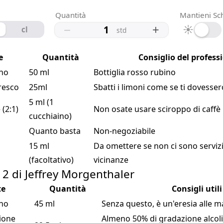
Quantità
Mantieni Sc
−
+
☀
cl
std
e
Quantità
Consiglio del profess
no
50 ml
Bottiglia rosso rubino
resco
25ml
Sbatti i limoni come se ti dovesser
5 ml (1
(2:1)
Non osate usare sciroppo di caffè
cucchiaino)
o
Quanto basta
Non-negoziabile
15 ml
Da omettere se non ci sono servizi 
(facoltativo)
vicinanze
2 di Jeffrey Morgenthaler
te
Quantità
Consigli utili
no
45 ml
Senza questo, è un'eresia alle 
ione
Almeno 50% di gradazione alcoli