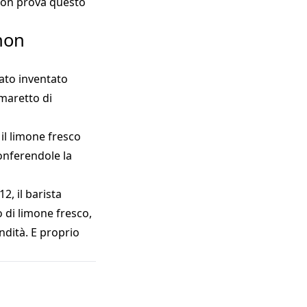
 non prova questo
(non
tato inventato
maretto di
 il limone fresco
onferendole la
2, il barista
 di limone fresco,
ndità. E proprio