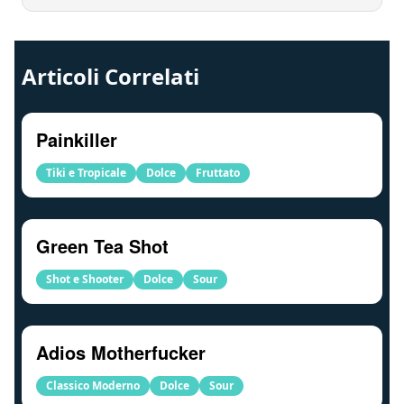
Articoli Correlati
Painkiller
Tiki e Tropicale
Dolce
Fruttato
Green Tea Shot
Shot e Shooter
Dolce
Sour
Adios Motherfucker
Classico Moderno
Dolce
Sour