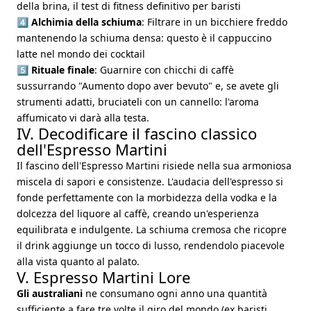
della brina, il test di fitness definitivo per baristi
4️⃣
Alchimia della schiuma
: Filtrare in un bicchiere freddo
mantenendo la schiuma densa: questo è il cappuccino
latte nel mondo dei cocktail
5️⃣
Rituale finale
: Guarnire con chicchi di caffè
sussurrando "Aumento dopo aver bevuto" e, se avete gli
strumenti adatti, bruciateli con un cannello: l'aroma
affumicato vi darà alla testa.
IV. Decodificare il fascino classico
dell'Espresso Martini
Il fascino dell'Espresso Martini risiede nella sua armoniosa
miscela di sapori e consistenze. L'audacia dell'espresso si
fonde perfettamente con la morbidezza della vodka e la
dolcezza del liquore al caffè, creando un'esperienza
equilibrata e indulgente. La schiuma cremosa che ricopre
il drink aggiunge un tocco di lusso, rendendolo piacevole
alla vista quanto al palato.
V. Espresso Martini Lore
Gli australiani
ne consumano ogni anno una quantità
sufficiente a fare tre volte il giro del mondo (ex baristi