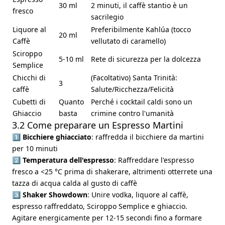
30 ml
2 minuti, il caffè stantio è un
fresco
sacrilegio
Liquore al
Preferibilmente Kahlúa (tocco
20 ml
Caffè
vellutato di caramello)
Sciroppo
5-10 ml
Rete di sicurezza per la dolcezza
Semplice
Chicchi di
(Facoltativo) Santa Trinità:
3
caffè
Salute/Ricchezza/Felicità
Cubetti di
Quanto
Perché i cocktail caldi sono un
Ghiaccio
basta
crimine contro l'umanità
3.2 Come preparare un Espresso Martini
1️⃣
Bicchiere ghiacciato
: raffredda il bicchiere da martini
per 10 minuti
2️⃣
Temperatura dell'espresso
: Raffreddare l'espresso
fresco a <25 °C prima di shakerare, altrimenti otterrete una
tazza di acqua calda al gusto di caffè
3️⃣
Shaker Showdown
: Unire vodka, liquore al caffè,
espresso raffreddato, Sciroppo Semplice e ghiaccio.
Agitare energicamente per 12-15 secondi fino a formare