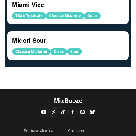
Miami Vice
Tiki e Tropicale
Classico Moderno
Dolce
Midori Sour
Classico Moderno
Dolce
Sour
MixBooze
Per base alcolica
Chi siamo