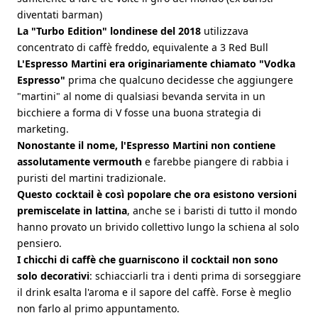
diventati barman)
La "Turbo Edition" londinese del 2018
utilizzava
concentrato di caffè freddo, equivalente a 3 Red Bull
L'Espresso Martini era originariamente chiamato "Vodka
Espresso"
prima che qualcuno decidesse che aggiungere
"martini" al nome di qualsiasi bevanda servita in un
bicchiere a forma di V fosse una buona strategia di
marketing.
Nonostante il nome, l'Espresso Martini non contiene
assolutamente vermouth
e farebbe piangere di rabbia i
puristi del martini tradizionale.
Questo cocktail è così popolare che ora esistono versioni
premiscelate in lattina
, anche se i baristi di tutto il mondo
hanno provato un brivido collettivo lungo la schiena al solo
pensiero.
I chicchi di caffè che guarniscono il cocktail non sono
solo decorativi
: schiacciarli tra i denti prima di sorseggiare
il drink esalta l'aroma e il sapore del caffè. Forse è meglio
non farlo al primo appuntamento.