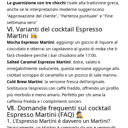
La guarnizione con tre chicchi
risale alla tradizione greca,
anche se le interpretazioni moderne suggeriscono
"Approvazione del cliente", "Partenza puntuale" e "Fine
settimana vero"
Ⅵ. Varianti del cocktail Espresso
Martini 👩‍🍳
Mocha Espresso Martini
: aggiungi un goccio di liquore al
cioccolato e otterrai un capolavoro al gusto di moka che ti
farà chiedere perché i bar chiudono alle 17:00.
Salted Caramel Espresso Martini
: dolce, salato e
innegabilmente seducente, questa versione aggiunge allo
cocktail sciroppo di caramello e un pizzico di sale marino.
Cold Brew Martini
: la versione fresca dell'originale.
Sostituisce l'espresso con caffè freddo, offrendo un profilo
più morbido e meno amaro. Perfetto per chi ama la
caffeina fredda e i complimenti sinceri.
Ⅶ. Domande frequenti sul cocktail
Espresso Martini (FAQ) 🕵️
1. L'Espresso Martini è davvero un Martini?
Tecnicamente, un Martini è composto da gin e vermouth.