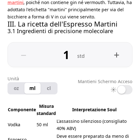
martini
, poiché non contiene gin né vermouth. Tuttavia, ha
adottato l'etichetta "martini" principalmente per via del
bicchiere a forma di V in cui viene servito.
III. La ricetta dell'Espresso Martini
3.1 Ingredienti di precisione molecolare
−
+
std
Unità
Mantieni Schermo Acceso
oz
ml
cl
☀
Misura
Componente
Interpretazione Soul
standard
L'assassino silenzioso (consigliato
Vodka
50 ml
40% ABV)
Deve essere preparato da meno di
Espresso