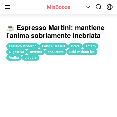
Ricetta cocktail Espresso Martini(Martini Espresso)
MixBooze
☕️ Espresso Martini: mantiene
l'anima sobriamente inebriata
Classico Moderno
Caffè e Dessert
Dolce
Amaro
Digestivo
Inverno
Shakerato
Cold without ice
Vodka
Liquore