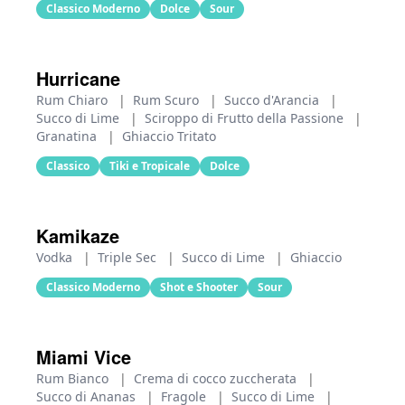
Classico Moderno
Dolce
Sour
Hurricane
Rum Chiaro
|
Rum Scuro
|
Succo d'Arancia
|
Succo di Lime
|
Sciroppo di Frutto della Passione
|
Granatina
|
Ghiaccio Tritato
Classico
Tiki e Tropicale
Dolce
Kamikaze
Vodka
|
Triple Sec
|
Succo di Lime
|
Ghiaccio
Classico Moderno
Shot e Shooter
Sour
Miami Vice
Rum Bianco
|
Crema di cocco zuccherata
|
Succo di Ananas
|
Fragole
|
Succo di Lime
|