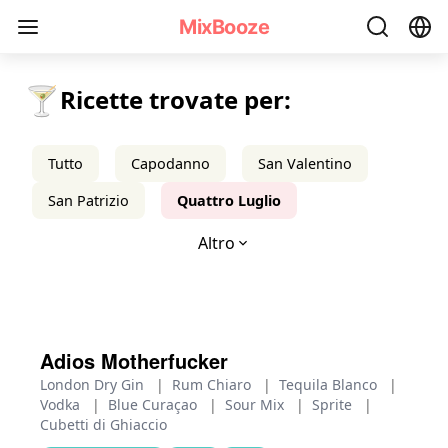
Ricette di Cocktail per il 4 Luglio - MixBooze
MixBooze
🍸
Ricette trovate per:
Tutto
Capodanno
San Valentino
San Patrizio
Quattro Luglio
Altro
Adios Motherfucker
London Dry Gin
|
Rum Chiaro
|
Tequila Blanco
|
Vodka
|
Blue Curaçao
|
Sour Mix
|
Sprite
|
Cubetti di Ghiaccio