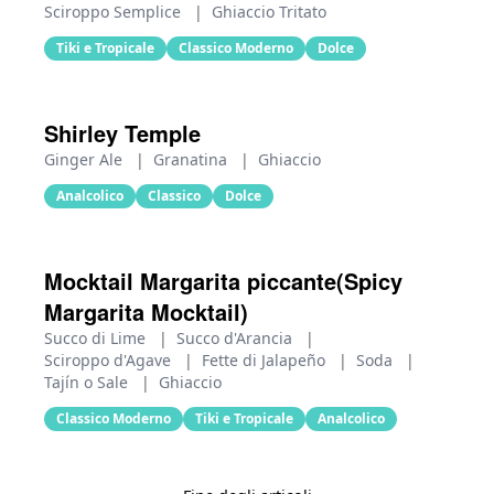
Sciroppo Semplice
|
Ghiaccio Tritato
Tiki e Tropicale
Classico Moderno
Dolce
Shirley Temple
Ginger Ale
|
Granatina
|
Ghiaccio
Analcolico
Classico
Dolce
Mocktail Margarita piccante(Spicy
Margarita Mocktail)
Succo di Lime
|
Succo d'Arancia
|
Sciroppo d'Agave
|
Fette di Jalapeño
|
Soda
|
Tajín o Sale
|
Ghiaccio
Classico Moderno
Tiki e Tropicale
Analcolico