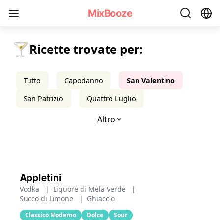
Ricette di Cocktail per San Valentino - MixBooze
MixBooze
🍸
Ricette trovate per:
Tutto
Capodanno
San Valentino
San Patrizio
Quattro Luglio
Altro
Appletini
Vodka
|
Liquore di Mela Verde
|
Succo di Limone
|
Ghiaccio
Classico Moderno
Dolce
Sour