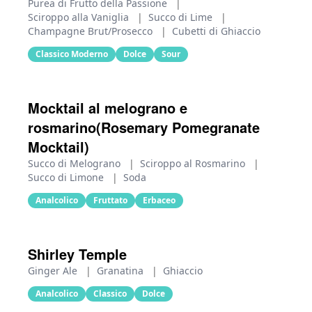
Purea di Frutto della Passione
|
Sciroppo alla Vaniglia
|
Succo di Lime
|
Champagne Brut/Prosecco
|
Cubetti di Ghiaccio
Classico Moderno
Dolce
Sour
Mocktail al melograno e
rosmarino(Rosemary Pomegranate
Mocktail)
Succo di Melograno
|
Sciroppo al Rosmarino
|
Succo di Limone
|
Soda
Analcolico
Fruttato
Erbaceo
Shirley Temple
Ginger Ale
|
Granatina
|
Ghiaccio
Analcolico
Classico
Dolce