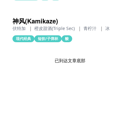
神风(Kamikaze)
伏特加
|
橙皮甜酒(Triple Sec)
|
青柠汁
|
冰
现代经典
短饮/子弹杯
酸
已到达文章底部