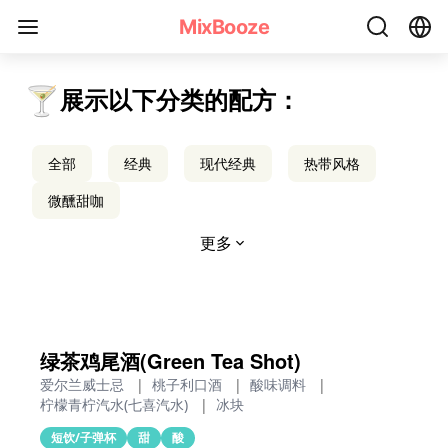
烈酒与子弹杯鸡尾酒配方 - MixBooze
MixBooze
🍸
展示以下分类的配方：
全部
经典
现代经典
热带风格
微醺甜咖
更多
绿茶鸡尾酒(Green Tea Shot)
爱尔兰威士忌
|
桃子利口酒
|
酸味调料
|
柠檬青柠汽水(七喜汽水)
|
冰块
短饮/子弹杯
甜
酸