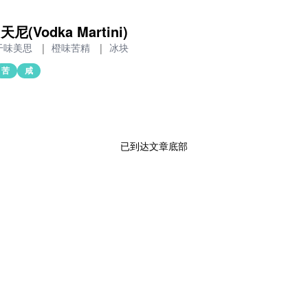
(Vodka Martini)
干味美思
|
橙味苦精
|
冰块
苦
咸
已到达文章底部