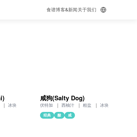
食谱
博客&新闻
关于我们
i)
咸狗(Salty Dog)
水
|
冰块
伏特加
|
西柚汁
|
粗盐
|
冰块
经典
酸
咸