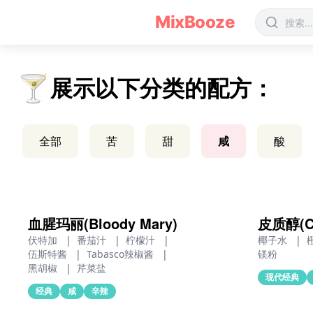
咸味鸡尾酒配方 - MixBooze
MixBooze
🍸
展示以下分类的配方：
全部
苦
甜
咸
酸
血腥玛丽(Bloody Mary)
皮质醇(Co
伏特加
|
番茄汁
|
柠檬汁
|
椰子水
|
伍斯特酱
|
Tabasco辣椒酱
|
镁粉
黑胡椒
|
芹菜盐
现代经典
经典
咸
辛辣