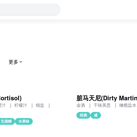
更多
rtisol)
脏马天尼(Dirty Martin
橙汁
|
柠檬汁
|
细盐
|
金酒
|
干味美思
|
橄榄盐
经典
咸
无酒精
水果味