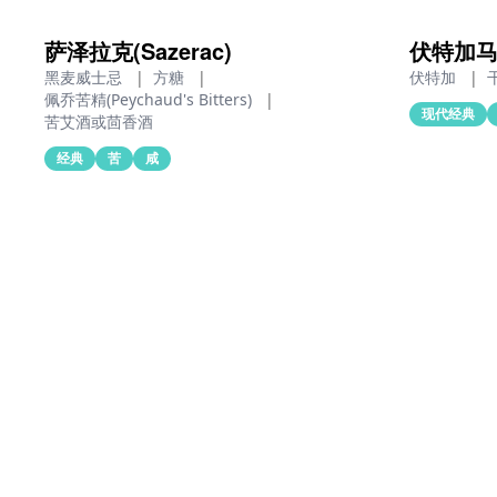
萨泽拉克(Sazerac)
伏特加马天尼
黑麦威士忌
|
方糖
|
伏特加
|
佩乔苦精(Peychaud's Bitters)
|
现代经典
苦艾酒或茴香酒
经典
苦
咸