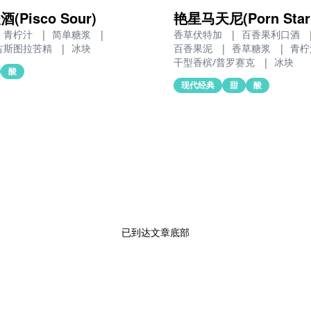
Pisco Sour)
艳星马天尼(Porn Star M
青柠汁
|
简单糖浆
|
香草伏特加
|
百香果利口酒
古斯图拉苦精
|
冰块
百香果泥
|
香草糖浆
|
青
干型香槟/普罗赛克
|
冰块
酸
现代经典
甜
酸
已到达文章底部