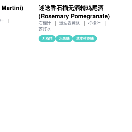
artini)
迷迭香石榴无酒精鸡尾酒
(Rosemary Pomegranate)
|
柠汁
|
石榴汁
|
迷迭香糖浆
|
柠檬汁
|
苏打水
无酒精
水果味
草本植物味