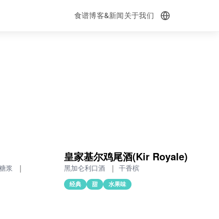
食谱
博客&新闻
关于我们
皇家基尔鸡尾酒(Kir Royale)
糖浆
|
黑加仑利口酒
|
干香槟
经典
甜
水果味