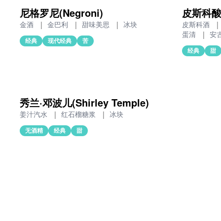
尼格罗尼(Negroni)
皮斯科酸酒(
金酒
|
金巴利
|
甜味美思
|
冰块
皮斯科酒
|
蛋清
|
安
经典
现代经典
苦
经典
甜
秀兰·邓波儿(Shirley Temple)
姜汁汽水
|
红石榴糖浆
|
冰块
无酒精
经典
甜