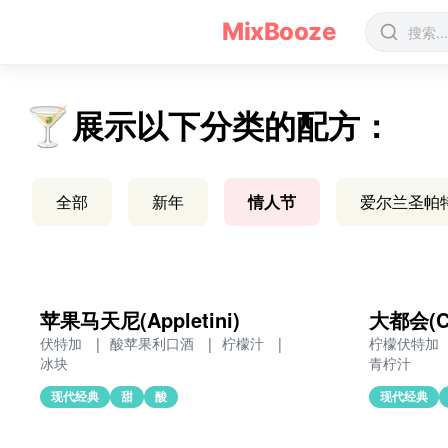
情人节鸡尾酒配方 - MixBooze
MixBooze
🍸
展示以下分类的配方：
全部
新年
情人节
爱尔兰圣帕
苹果马天尼(Appletini)
大都会(Co
伏特加
|
酸苹果利口酒
|
柠檬汁
|
柠檬伏特加
冰块
青柠汁
现代经典
甜
酸
现代经典