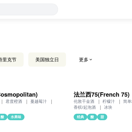
特里克节
美国独立日
更多
smopolitan)
法兰西75(French 75)
|
君度橙酒
|
蔓越莓汁
|
伦敦干金酒
|
柠檬汁
|
简单
香槟/起泡酒
|
冰块
酸
水果味
经典
酸
甜