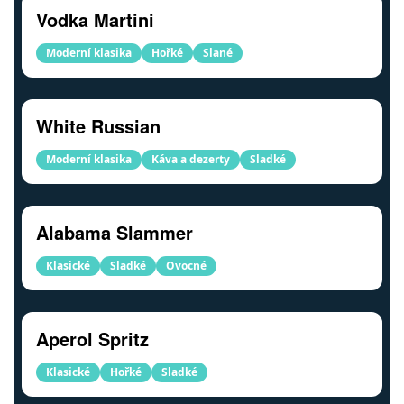
Vodka Martini
Moderní klasika
Hořké
Slané
White Russian
Moderní klasika
Káva a dezerty
Sladké
Alabama Slammer
Klasické
Sladké
Ovocné
Aperol Spritz
Klasické
Hořké
Sladké