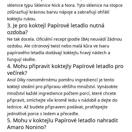
sklenice typu Sklenice Nick a Nora. Tyto sklenice na stopce
zdůrazňují krásnou barvu nápoje a zabraňují ohřátí
koktejlu rukou.
3. Je pro koktejl Papírové letadlo nutná
ozdoba?
Ne tak docela. Oficiální recept (podle IBA) neuvádí žádnou
ozdobu. Ale citronový twist nebo malá kůra ve tvaru
papírového letadla dodávají koktejlu hravý nádech a
fungují skvěle.
4. Mohu připravit koktejly Papírové letadlo pro
večírek?
Ano! Díky rovnoměrnému poměru ingrediencí je tento
koktejl ideální pro přípravu většího množství. Vynásobte
množství každé ingredience počtem porcí, které chcete
připravit, smíchejte vše kromě ledu v nádobě a dejte do
lednice. Až budete připraveni podávat, protřepejte
jednotlivé porce s ledem a přeceďte.
5. Mohu v koktejlu Papírové letadlo nahradit
Amaro Nonino?