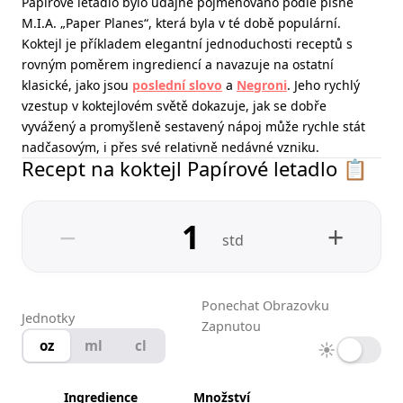
Papírové letadlo bylo údajně pojmenováno podle písně
M.I.A. „Paper Planes“, která byla v té době populární.
Koktejl je příkladem elegantní jednoduchosti receptů s
rovným poměrem ingrediencí a navazuje na ostatní
klasické, jako jsou
poslední slovo
a
Negroni
. Jeho rychlý
vzestup v koktejlovém světě dokazuje, jak se dobře
vyvážený a promyšleně sestavený nápoj může rychle stát
nadčasovým, i přes své relativně nedávné vzniku.
Recept na koktejl Papírové letadlo 📋
−
+
std
Ponechat Obrazovku
Jednotky
Zapnutou
oz
ml
cl
☀
Ingredience
Množství