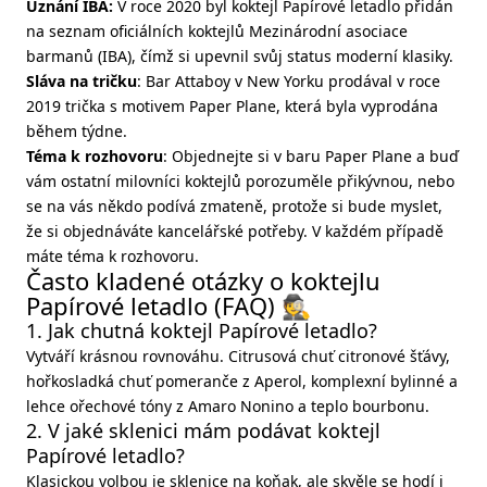
Uznání IBA:
V roce 2020 byl koktejl Papírové letadlo přidán
na seznam oficiálních koktejlů Mezinárodní asociace
barmanů (IBA), čímž si upevnil svůj status moderní klasiky.
Sláva na tričku
: Bar Attaboy v New Yorku prodával v roce
2019 trička s motivem Paper Plane, která byla vyprodána
během týdne.
Téma k rozhovoru
: Objednejte si v baru Paper Plane a buď
vám ostatní milovníci koktejlů porozuměle přikývnou, nebo
se na vás někdo podívá zmateně, protože si bude myslet,
že si objednáváte kancelářské potřeby. V každém případě
máte téma k rozhovoru.
Často kladené otázky o koktejlu
Papírové letadlo (FAQ) 🕵️
1. Jak chutná koktejl Papírové letadlo?
Vytváří krásnou rovnováhu. Citrusová chuť citronové šťávy,
hořkosladká chuť pomeranče z Aperol, komplexní bylinné a
lehce ořechové tóny z Amaro Nonino a teplo bourbonu.
2. V jaké sklenici mám podávat koktejl
Papírové letadlo?
Klasickou volbou je sklenice na koňak, ale skvěle se hodí i