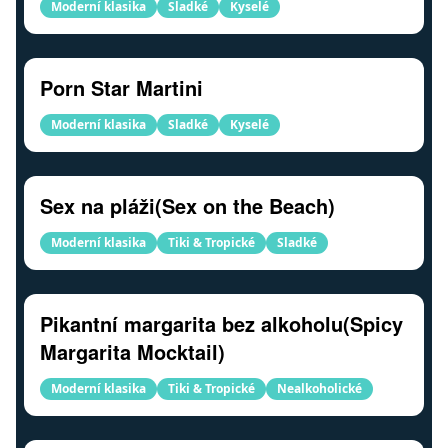
Moderní klasika
Sladké
Kyselé
Porn Star Martini
Moderní klasika
Sladké
Kyselé
Sex na pláži(Sex on the Beach)
Moderní klasika
Tiki & Tropické
Sladké
Pikantní margarita bez alkoholu(Spicy
Margarita Mocktail)
Moderní klasika
Tiki & Tropické
Nealkoholické