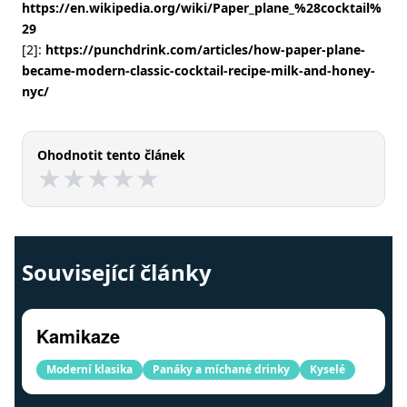
https://en.wikipedia.org/wiki/Paper_plane_%28cocktail%
29
[2]:
https://punchdrink.com/articles/how-paper-plane-
became-modern-classic-cocktail-recipe-milk-and-honey-
nyc/
Ohodnotit tento článek
★
★
★
★
★
★
★
★
★
★
Související články
Kamikaze
Moderní klasika
Panáky a míchané drinky
Kyselé