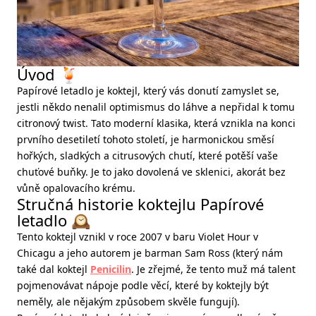
Úvod 🍹
Papírové letadlo je koktejl, který vás donutí zamyslet se,
jestli někdo nenalil optimismus do láhve a nepřidal k tomu
citronový twist. Tato moderní klasika, která vznikla na konci
prvního desetiletí tohoto století, je harmonickou směsí
hořkých, sladkých a citrusových chutí, které potěší vaše
chuťové buňky. Je to jako dovolená ve sklenici, akorát bez
vůně opalovacího krému.
Stručná historie koktejlu Papírové
letadlo 🕰️
Tento koktejl vznikl v roce 2007 v baru Violet Hour v
Chicagu a jeho autorem je barman Sam Ross (který nám
také dal koktejl
Penicilin
. Je zřejmé, že tento muž má talent
pojmenovávat nápoje podle věcí, které by koktejly být
neměly, ale nějakým způsobem skvěle fungují).