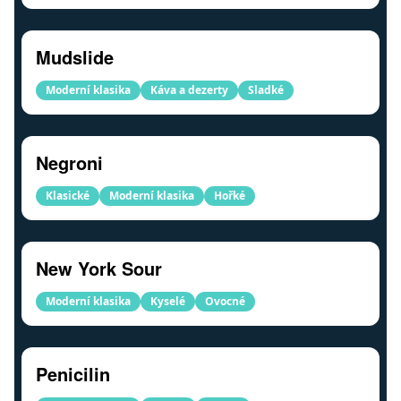
Mudslide
Moderní klasika
Káva a dezerty
Sladké
Negroni
Klasické
Moderní klasika
Hořké
New York Sour
Moderní klasika
Kyselé
Ovocné
Penicilin