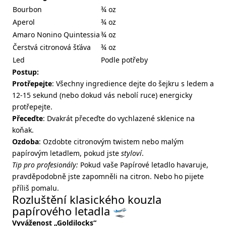
Bourbon
¾ oz
Aperol
¾ oz
Amaro Nonino Quintessia
¾ oz
Čerstvá citronová šťáva
¾ oz
Led
Podle potřeby
Postup:
Protřepejte
: Všechny ingredience dejte do šejkru s ledem a
12-15 sekund (nebo dokud vás nebolí ruce) energicky
protřepejte.
Přeceďte
: Dvakrát přeceďte do vychlazené sklenice na
koňak.
Ozdoba
: Ozdobte citronovým twistem nebo malým
papírovým letadlem, pokud jste
styloví
.
Tip pro profesionály:
Pokud vaše Papírové letadlo havaruje,
pravděpodobně jste zapomněli na citron. Nebo ho pijete
příliš pomalu.
Rozluštění klasického kouzla
papírového letadla 🛫
Vyváženost „Goldilocks“