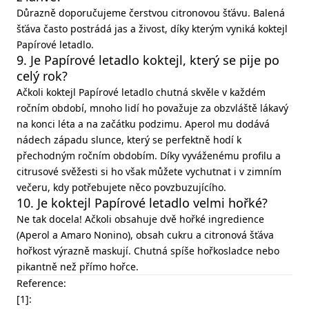
Důrazně doporučujeme čerstvou citronovou šťávu. Balená
šťáva často postrádá jas a živost, díky kterým vyniká koktejl
Papírové letadlo.
9. Je Papírové letadlo koktejl, který se pije po
celý rok?
Ačkoli koktejl Papírové letadlo chutná skvěle v každém
ročním období, mnoho lidí ho považuje za obzvláště lákavý
na konci léta a na začátku podzimu. Aperol mu dodává
nádech západu slunce, který se perfektně hodí k
přechodným ročním obdobím. Díky vyváženému profilu a
citrusové svěžesti si ho však můžete vychutnat i v zimním
večeru, kdy potřebujete něco povzbuzujícího.
10. Je koktejl Papírové letadlo velmi hořké?
Ne tak docela! Ačkoli obsahuje dvě hořké ingredience
(Aperol a Amaro Nonino), obsah cukru a citronová šťáva
hořkost výrazně maskují. Chutná spíše hořkosladce nebo
pikantně než přímo hořce.
Reference:
[1]: