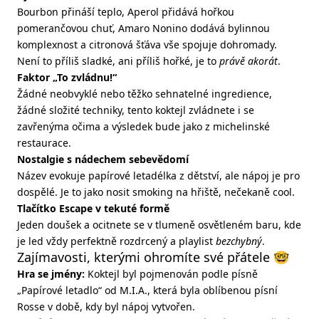
Bourbon přináší teplo, Aperol přidává hořkou
pomerančovou chuť, Amaro Nonino dodává bylinnou
komplexnost a citronová šťáva vše spojuje dohromady.
Není to příliš sladké, ani příliš hořké, je to
právě akorát
.
Faktor „To zvládnu!“
Žádné neobvyklé nebo těžko sehnatelné ingredience,
žádné složité techniky, tento koktejl zvládnete i se
zavřenýma očima a výsledek bude jako z michelinské
restaurace.
Nostalgie s nádechem sebevědomí
Název evokuje papírové letadélka z dětství, ale nápoj je pro
dospělé. Je to jako nosit smoking na hřiště, nečekaně cool.
Tlačítko Escape v tekuté formě
Jeden doušek a ocitnete se v tlumeně osvětleném baru, kde
je led vždy perfektně rozdrcený a playlist
bezchybný
.
Zajímavosti, kterými ohromíte své přátele 🤓
Hra se jmény:
Koktejl byl pojmenován podle písně
„Papírové letadlo“ od M.I.A., která byla oblíbenou písní
Rosse v době, kdy byl nápoj vytvořen.