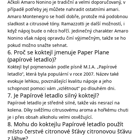
Ačkoli Amaro Nonino je tradiční a velmi doporučovaný, v
případě potřeby jej můžete nahradit ostatními amari.
Amaro Montenegro se hodí dobře, protože má podobnou
sladkost a citrusové tóny. Ramazzotti je další možností, i
když nápoj bude o něco hořčí. Jedinečný charakter Amaro
Nonino však nápoj opravdu činí výjimečným, takže se ho
pokud možno snažte sehnat.
6. Proč se koktejl jmenuje Paper Plane
(papírové letadlo)?
Koktejl byl pojmenován podle písně M.I.A. „Papírové
letadlo“, která byla populární v roce 2007. Název také
evokuje lehkou, povznášející kvalitu nápoje a jeho
schopnost pomoci vám „vzlétnout“ po dlouhém dni.
7. Je Papírové letadlo silný koktejl?
Papírové letadlo je středně silné, takže vás nesrazí na
kolena. Díky svěžímu citrusovému aroma a hořkému chuti
je i přes obsah alkoholu velmi osvěžující.
8. Mohu do koktejlu Papírové letadlo použít
místo čerstvé citronové šťávy citronovou šťávu
z láhve?