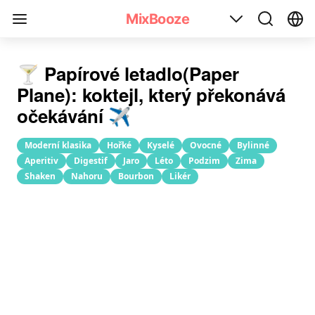
Recept na koktejl Papírové letadlo(Paper Plane)
MixBooze
🍸 Papírové letadlo(Paper
Plane): koktejl, který překonává
očekávání ✈️
Moderní klasika
Hořké
Kyselé
Ovocné
Bylinné
Aperitiv
Digestif
Jaro
Léto
Podzim
Zima
Shaken
Nahoru
Bourbon
Likér