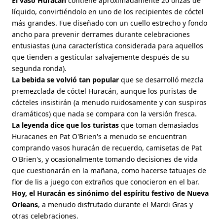
El vaso Huracán
contiene aproximadamente 20 onzas de
líquido, convirtiéndolo en uno de los recipientes de cóctel
más grandes. Fue diseñado con un cuello estrecho y fondo
ancho para prevenir derrames durante celebraciones
entusiastas (una característica considerada para aquellos
que tienden a gesticular salvajemente después de su
segunda ronda).
La bebida se volvió tan popular
que se desarrolló mezcla
premezclada de cóctel Huracán, aunque los puristas de
cócteles insistirán (a menudo ruidosamente y con suspiros
dramáticos) que nada se compara con la versión fresca.
La leyenda dice que los turistas
que toman demasiados
Huracanes en Pat O'Brien's a menudo se encuentran
comprando vasos huracán de recuerdo, camisetas de Pat
O'Brien's, y ocasionalmente tomando decisiones de vida
que cuestionarán en la mañana, como hacerse tatuajes de
flor de lis a juego con extraños que conocieron en el bar.
Hoy, el Huracán es sinónimo del espíritu festivo de Nueva
Orleans
, a menudo disfrutado durante el Mardi Gras y
otras celebraciones.