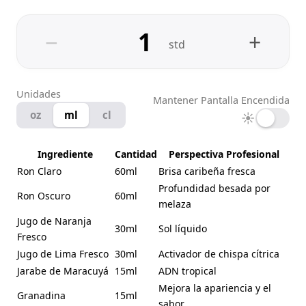
−
+
std
Unidades
Mantener Pantalla Encendida
oz
ml
cl
☀
Ingrediente
Cantidad
Perspectiva Profesional
Ron Claro
60ml
Brisa caribeña fresca
Profundidad besada por
Ron Oscuro
60ml
melaza
Jugo de Naranja
30ml
Sol líquido
Fresco
Jugo de Lima Fresco
30ml
Activador de chispa cítrica
Jarabe de Maracuyá
15ml
ADN tropical
Mejora la apariencia y el
Granadina
15ml
sabor