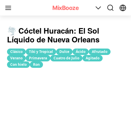
Receta del cóctel Huracán(Hurricane)
MixBooze
🌪️ Cóctel Huracán: El Sol
Líquido de Nueva Orleans
Clásico
Tiki y Tropical
Dulce
Ácido
Afrutado
Verano
Primavera
Cuatro de Julio
Agitado
Con hielo
Ron