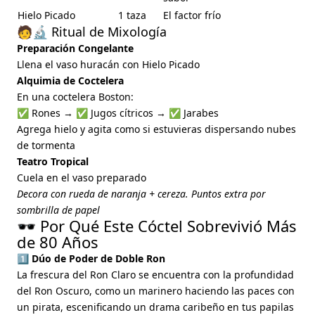
Hielo Picado
1 taza
El factor frío
🧑🔬 Ritual de Mixología
Preparación Congelante
Llena el vaso huracán con Hielo Picado
Alquimia de Coctelera
En una coctelera Boston:
✅ Rones → ✅ Jugos cítricos → ✅ Jarabes
Agrega hielo y agita como si estuvieras dispersando nubes
de tormenta
Teatro Tropical
Cuela en el vaso preparado
Decora con rueda de naranja + cereza. Puntos extra por
sombrilla de papel
🕶️ Por Qué Este Cóctel Sobrevivió Más
de 80 Años
1️⃣ Dúo de Poder de Doble Ron
La frescura del Ron Claro se encuentra con la profundidad
del Ron Oscuro, como un marinero haciendo las paces con
un pirata, escenificando un drama caribeño en tus papilas