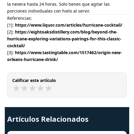
la nevera hasta 24 horas. Solo tienes que agitar las
porciones individuales con hielo al servir.
Referencias:
[1]:
https://www.liquor.com/articles/hurricane-cocktail/
[2]:
https://eightoaksdistillery.com/blog/beyond-the-
hurricane-exploring-variations-pairings-for-this-classic-
cocktail/
[3]:
https://www.tastingtable.com/1517462/origin-new-
orleans-hurricane-drink/
Calificar este artículo
★
★
★
★
★
★
★
★
★
★
Artículos Relacionados