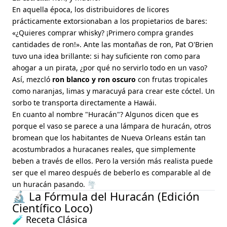
En aquella época, los distribuidores de licores
prácticamente extorsionaban a los propietarios de bares:
«¿Quieres comprar whisky? ¡Primero compra grandes
cantidades de ron!». Ante las montañas de ron, Pat O'Brien
tuvo una idea brillante: si hay suficiente ron como para
ahogar a un pirata, ¿por qué no servirlo todo en un vaso?
Así, mezcló
ron blanco y ron oscuro
con frutas tropicales
como naranjas, limas y maracuyá para crear este cóctel. Un
sorbo te transporta directamente a Hawái.
En cuanto al nombre "Huracán"? Algunos dicen que es
porque el vaso se parece a una lámpara de huracán, otros
bromean que los habitantes de Nueva Orleans están tan
acostumbrados a huracanes reales, que simplemente
beben a través de ellos. Pero la versión más realista puede
ser que el mareo después de beberlo es comparable al de
un huracán pasando. 🌪️
🔬 La Fórmula del Huracán (Edición
Científico Loco)
🧪 Receta Clásica