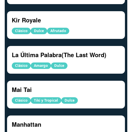
Kir Royale
Clásico
Dulce
Afrutado
La Última Palabra(The Last Word)
Clásico
Amargo
Dulce
Mai Tai
Clásico
Tiki y Tropical
Dulce
Manhattan