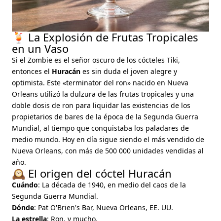
🍹 La Explosión de Frutas Tropicales
en un Vaso
Si el Zombie es el señor oscuro de los cócteles Tiki,
entonces el
Huracán
es sin duda el joven alegre y
optimista. Este «terminator del ron» nacido en Nueva
Orleans utilizó la dulzura de las frutas tropicales y una
doble dosis de ron para liquidar las existencias de los
propietarios de bares de la época de la Segunda Guerra
Mundial, al tiempo que conquistaba los paladares de
medio mundo. Hoy en día sigue siendo el más vendido de
Nueva Orleans, con más de 500 000 unidades vendidas al
año.
🕰️ El origen del cóctel Huracán
Cuándo
: La década de 1940, en medio del caos de la
Segunda Guerra Mundial.
Dónde
: Pat O'Brien's Bar, Nueva Orleans, EE. UU.
La estrella
: Ron, y mucho.