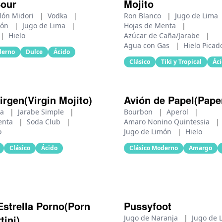
Sour
Mojito
elón Midori
|
Vodka
|
Ron Blanco
|
Jugo de Lima
món
|
Jugo de Lima
|
Hojas de Menta
|
|
Hielo
Azúcar de Caña/Jarabe
|
Agua con Gas
|
Hielo Picad
derno
Dulce
Ácido
Clásico
Tiki y Tropical
Ác
irgen(Virgin Mojito)
Avión de Papel(Pape
ma
|
Jarabe Simple
|
Bourbon
|
Aperol
|
enta
|
Soda Club
|
Amaro Nonino Quintessia
|
o
Jugo de Limón
|
Hielo
Clásico
Ácido
Clásico Moderno
Amargo
Estrella Porno(Porn
Pussyfoot
tini)
Jugo de Naranja
|
Jugo de