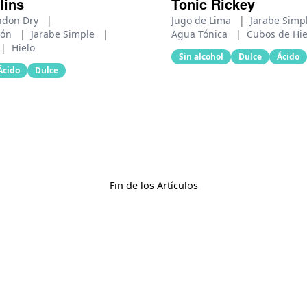
lins
Tonic Rickey
ndon Dry
|
Jugo de Lima
|
Jarabe Simp
món
|
Jarabe Simple
|
Agua Tónica
|
Cubos de Hie
|
Hielo
Sin alcohol
Dulce
Ácido
Ácido
Dulce
Fin de los Artículos