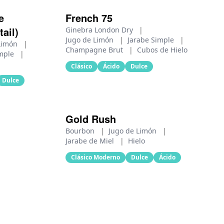
e
French 75
ail)
Ginebra London Dry
|
Jugo de Limón
|
Jarabe Simple
|
 Limón
|
Champagne Brut
|
Cubos de Hielo
imple
|
Clásico
Ácido
Dulce
Dulce
Gold Rush
Bourbon
|
Jugo de Limón
|
Jarabe de Miel
|
Hielo
Clásico Moderno
Dulce
Ácido