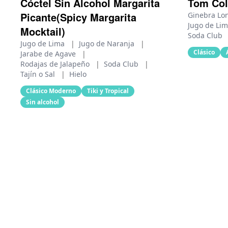
Cóctel Sin Alcohol Margarita
Tom Col
Picante(Spicy Margarita
Ginebra Lo
Jugo de Li
Mocktail)
Soda Club
Jugo de Lima
|
Jugo de Naranja
|
Clásico
Jarabe de Agave
|
Rodajas de Jalapeño
|
Soda Club
|
Tajín o Sal
|
Hielo
Clásico Moderno
Tiki y Tropical
Sin alcohol