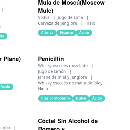
Mula de Moscú(Moscow
Mule)
|
Vodka
|
Jugo de Lima
|
Cerveza de Jengibre
|
Hielo
o
Clásico
Picante
Ácido
ido
r Plane)
Penicillin
Whisky escocés mezclado
|
Jugo de Limón
|
Jarabe de miel y jengibre
|
Whisky escocés de malta de Islay
|
Ácido
Hielo
Clásico Moderno
Dulce
Ácido
Cóctel Sin Alcohol de
Romero y
 Limón
|