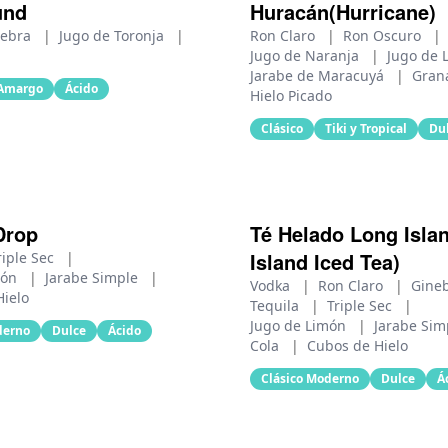
und
Huracán(Hurricane)
nebra
|
Jugo de Toronja
|
Ron Claro
|
Ron Oscuro
|
Jugo de Naranja
|
Jugo de 
Jarabe de Maracuyá
|
Gran
Amargo
Ácido
Hielo Picado
Clásico
Tiki y Tropical
Du
Drop
Té Helado Long Isla
Island Iced Tea)
riple Sec
|
món
|
Jarabe Simple
|
Vodka
|
Ron Claro
|
Gine
Hielo
Tequila
|
Triple Sec
|
Jugo de Limón
|
Jarabe Si
derno
Dulce
Ácido
Cola
|
Cubos de Hielo
Clásico Moderno
Dulce
Á