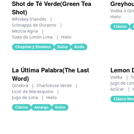
Shot de Té Verde(Green Tea
Greyho
Shot)
Vodka o Gi
Hielo
Whiskey Irlandés
|
Schnapps de Durazno
|
Clásico
Mezcla Agria
|
Soda de Limón-Lima
|
Hielo
Chupitos y Shooters
Dulce
Ácido
La Última Palabra(The Last
Lemon 
Word)
Vodka
|
T
Jugo de Li
Ginebra
|
Chartreuse Verde
|
Azúcar
|
Licor de Marasquino
|
Jugo de Lima
|
Hielo
Clásico Mo
Clásico
Amargo
Dulce