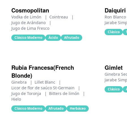
Cosmopolitan
Daiquiri
Vodka de Limón
|
Cointreau
|
Ron Blanco
Jugo de Arándano
|
Jarabe Sim
Jugo de Lima Fresco
Clásico
Clásico Moderno
Ácido
Afrutado
Rubia Francesa(French
Gimlet
Blonde)
Ginebra Se
Jarabe Sim
Ginebra
|
Lillet Blanc
|
Licor de flor de saúco St-Germain
|
Clásico
Jugo de Toronja
|
Bitters de limón
|
Hielo
Clásico Moderno
Afrutado
Herbáceo