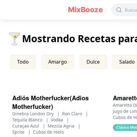
Recetas de Cócteles Ácidos - MixBooze
MixBooze
🍸
Mostrando Recetas par
Todo
Amargo
Dulce
Salado
Adiós Motherfucker(Adios
Amarett
Motherfucker)
Amaretto D
Jugo de Li
Ginebra London Dry
|
Ron Claro
|
Cubos de H
Tequila Blanco
|
Vodka
|
Curaçao Azul
|
Mezcla Agria
|
Clásico Mo
Sprite
|
Cubos de Hielo