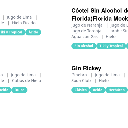
Cóctel Sin Alcohol d
Florida(Florida Mockt
|
Jugo de Lima
|
ple
|
Hielo Picado
Jugo de Naranja
|
Jugo de
Jugo de Toronja
|
Jarabe S
Tiki y Tropical
Ácido
Agua con Gas
|
Hielo
Sin alcohol
Tiki y Tropical
Gin Rickey
ca
|
Jugo de Lima
|
Ginebra
|
Jugo de Lima
|
ple
|
Cubos de Hielo
Soda Club
|
Hielo
Ácido
Dulce
Clásico
Ácido
Herbáceo