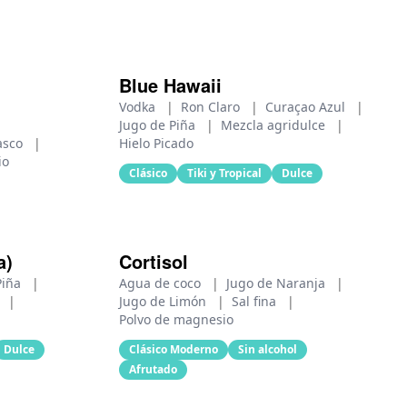
Blue Hawaii
Vodka
|
Ron Claro
|
Curaçao Azul
|
Jugo de Piña
|
Mezcla agridulce
|
asco
|
Hielo Picado
io
Clásico
Tiki y Tropical
Dulce
a)
Cortisol
Piña
|
Agua de coco
|
Jugo de Naranja
|
a
|
Jugo de Limón
|
Sal fina
|
Polvo de magnesio
Dulce
Clásico Moderno
Sin alcohol
Afrutado