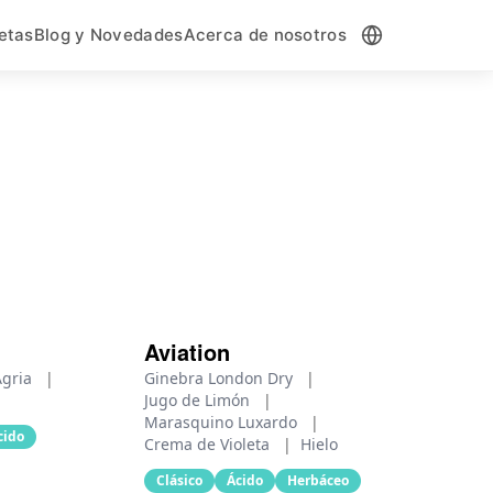
etas
Blog y Novedades
Acerca de nosotros
Aviation
Agria
|
Ginebra London Dry
|
Jugo de Limón
|
Marasquino Luxardo
|
cido
Crema de Violeta
|
Hielo
Clásico
Ácido
Herbáceo