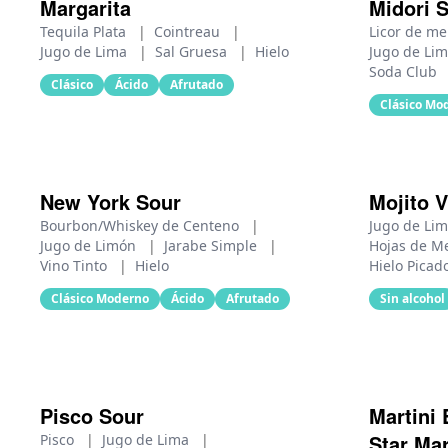
Margarita
Midori 
Tequila Plata
|
Cointreau
|
Licor de m
Jugo de Lima
|
Sal Gruesa
|
Hielo
Jugo de Li
Soda Club
Clásico
Ácido
Afrutado
Clásico Mo
New York Sour
Mojito V
Bourbon/Whiskey de Centeno
|
Jugo de Li
Jugo de Limón
|
Jarabe Simple
|
Hojas de M
Vino Tinto
|
Hielo
Hielo Picad
Clásico Moderno
Ácido
Afrutado
Sin alcohol
Pisco Sour
Martini 
Star Mar
Pisco
|
Jugo de Lima
|