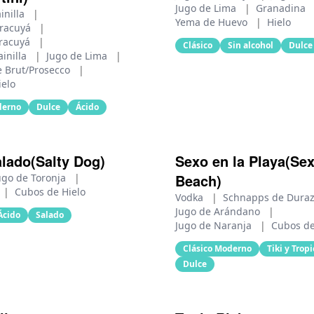
Jugo de Lima
|
Granadina
inilla
|
Yema de Huevo
|
Hielo
aracuyá
|
racuyá
|
Clásico
Sin alcohol
Dulce
ainilla
|
Jugo de Lima
|
 Brut/Prosecco
|
ielo
derno
Dulce
Ácido
alado(Salty Dog)
Sexo en la Playa(Sex
Beach)
ugo de Toronja
|
|
Cubos de Hielo
Vodka
|
Schnapps de Dura
Jugo de Arándano
|
Ácido
Salado
Jugo de Naranja
|
Cubos de
Clásico Moderno
Tiki y Tropi
Dulce