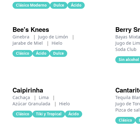
Clásico Moderno
Dulce
Ácido
Bee's Knees
Berry S
Ginebra
|
Jugo de Limón
|
Bayas Mixt
Jarabe de Miel
|
Hielo
Jugo de Li
Soda Club
Clásico
Ácido
Dulce
Sin alcohol
Caipirinha
Cantarit
Cachaça
|
Lima
|
Tequila Bl
Azúcar Granulada
|
Hielo
Jugo de To
Pizca de sa
Clásico
Tiki y Tropical
Ácido
Clásico