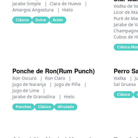
Jarabe Simple
|
Clara de Huevo
|
Vodka de Va
Amargos Angostura
|
Hielo
Licor de M
Puré de Ma
Clásico
Dulce
Ácido
Jarabe de V
Champagne
Cubos de H
Clásico Mo
Ponche de Ron(Rum Punch)
Perro S
Ron Oscuro
|
Ron Claro
|
Vodka
|
J
Jugo de Naranja
|
Jugo de Piña
|
Sal Gruesa
Jugo de Lima
|
Clásico
Jarabe de Granadina
|
Hielo
Ponches
Clásico
Afrutado