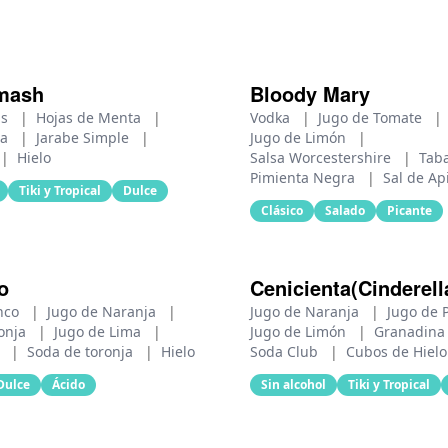
mash
Bloody Mary
as
|
Hojas de Menta
|
Vodka
|
Jugo de Tomate
|
ma
|
Jarabe Simple
|
Jugo de Limón
|
|
Hielo
Salsa Worcestershire
|
Tab
Pimienta Negra
|
Sal de Ap
Tiki y Tropical
Dulce
Clásico
Salado
Picante
o
Cenicienta(Cinderell
anco
|
Jugo de Naranja
|
Jugo de Naranja
|
Jugo de 
ronja
|
Jugo de Lima
|
Jugo de Limón
|
Granadin
l
|
Soda de toronja
|
Hielo
Soda Club
|
Cubos de Hielo
Dulce
Ácido
Sin alcohol
Tiki y Tropical