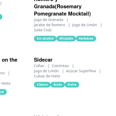
|
Granada(Rosemary
Pomegranate Mocktail)
Jugo de Granada
|
Jarabe de Romero
|
Jugo de Limón
|
Soda Club
Sin alcohol
Afrutado
Herbáceo
 on the
Sidecar
Coñac
|
Cointreau
|
Jugo de Limón
|
Azúcar Superfina
|
zno
|
Cubos de Hielo
 Hielo
Clásico
Ácido
Dulce
cal