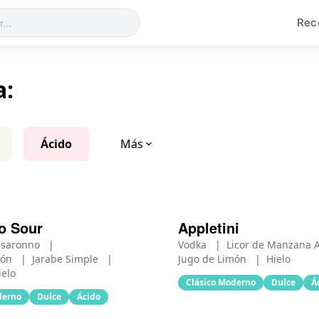
Rec
a:
Ácido
Más
o Sour
Appletini
isaronno
|
Vodka
|
Licor de Manzana 
món
|
Jarabe Simple
|
Jugo de Limón
|
Hielo
ielo
Clásico Moderno
Dulce
Á
derno
Dulce
Ácido