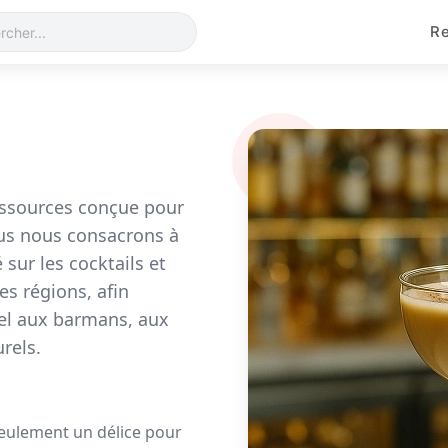
Re
essources conçue pour
ous nous consacrons à
sur les cocktails et
es régions, afin
nel aux barmans, aux
rels.
seulement un délice pour