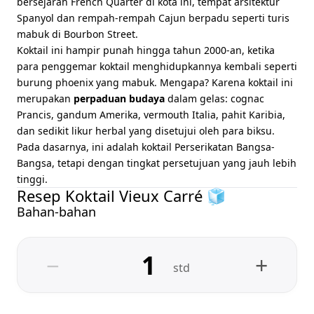
bersejarah French Quarter di kota ini, tempat arsitektur
Spanyol dan rempah-rempah Cajun berpadu seperti turis
mabuk di Bourbon Street.
Koktail ini hampir punah hingga tahun 2000-an, ketika
para penggemar koktail menghidupkannya kembali seperti
burung phoenix yang mabuk. Mengapa? Karena koktail ini
merupakan
perpaduan budaya
dalam gelas: cognac
Prancis, gandum Amerika, vermouth Italia, pahit Karibia,
dan sedikit likur herbal yang disetujui oleh para biksu.
Pada dasarnya, ini adalah koktail Perserikatan Bangsa-
Bangsa, tetapi dengan tingkat persetujuan yang jauh lebih
tinggi.
Resep Koktail Vieux Carré 🧊
Bahan-bahan
−
+
std