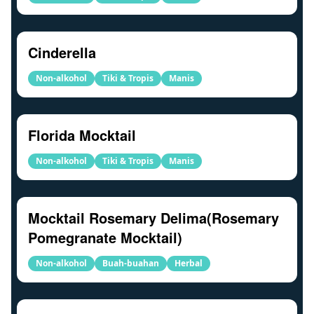
Cinderella
Non-alkohol
Tiki & Tropis
Manis
Florida Mocktail
Non-alkohol
Tiki & Tropis
Manis
Mocktail Rosemary Delima(Rosemary
Pomegranate Mocktail)
Non-alkohol
Buah-buahan
Herbal