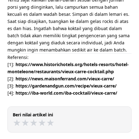
porsi yang diinginkan, lalu campurkan semua bahan
kecuali es dalam wadah besar. Simpan di dalam lemari es.
Saat siap disajikan, tuangkan ke dalam gelas rocks di atas
es dan hias. Ingatlah bahwa koktail yang dibuat dalam
batch tidak akan memiliki tingkat pengenceran yang sama
dengan koktail yang diaduk secara individual, jadi Anda
mungkin ingin menambahkan sedikit air ke dalam batch.
Referensi:
[1]:
https://www.historichotels.org/hotels-resorts/hotel-
monteleone/restaurants/vieux-carre-cocktail.php
[2]:
https://news.maisonferrand.com/vieux-carre/
[3]:
https://gardenandgun.com/recipe/vieux-carre/
[4]:
https://iba-world.com/iba-cocktail/vieux-carre/
Beri nilai artikel ini
★
★
★
★
★
★
★
★
★
★