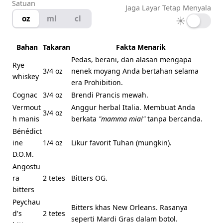
Satuan
Jaga Layar Tetap Menyala
oz
ml
cl
☀
Bahan
Takaran
Fakta Menarik
Pedas, berani, dan alasan mengapa
Rye
3/4 oz
nenek moyang Anda bertahan selama
whiskey
era Prohibition.
Cognac
3/4 oz
Brendi Prancis mewah.
Vermout
Anggur herbal Italia. Membuat Anda
3/4 oz
h manis
berkata
"mamma mia!"
tanpa bercanda.
Bénédict
ine
1/4 oz
Likur favorit Tuhan (mungkin).
D.O.M.
Angostu
ra
2 tetes
Bitters OG.
bitters
Peychau
Bitters khas New Orleans. Rasanya
d's
2 tetes
seperti Mardi Gras dalam botol.