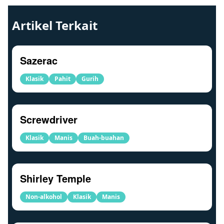
Artikel Terkait
Sazerac
Klasik
Pahit
Gurih
Screwdriver
Klasik
Manis
Buah-buahan
Shirley Temple
Non-alkohol
Klasik
Manis