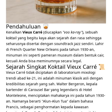
Pendahuluan 🥃
Kenalkan
Vieux Carré
(diucapkan
"voo ka-ray"
), sebuah
koktail yang begitu kaya akan sejarah dan rasa sehingga
seharusnya disertai dengan soundtrack jazz sendiri. Lahir
di French Quarter New Orleans pada tahun 1930-an,
minuman ini seperti pameran museum dalam bentuk cair,
kecuali Anda bisa meminumnya secara legal.
Sejarah Singkat Koktail Vieux Carré 📜
Vieux Carré tidak diciptakan di laboratorium mixologi
trendi abad ke-21, ini adalah minuman klasik asli dengan
kredibilitas sejarah yang sah. Walter Bergeron, kepala
bartender di Carousel Bar yang legendaris di Hotel
Monteleone, menciptakan mahakarya ini pada tahun 1930-
an. Namanya berarti "Alun-Alun Tua" dalam bahasa
Prancis, sebagai penghormatan kepada kawasan