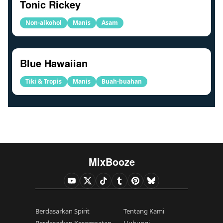
Tonic Rickey
Non-alkohol
Manis
Asam
Blue Hawaiian
Tiki & Tropis
Manis
Buah-buahan
MixBooze
Berdasarkan Spirit
Tentang Kami