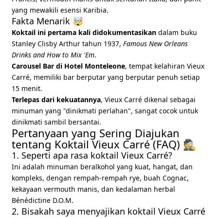
yang mewakili esensi Karibia.
Fakta Menarik 🤯
Koktail ini pertama kali didokumentasikan
dalam buku
Stanley Clisby Arthur tahun 1937,
Famous New Orleans
Drinks and How to Mix 'Em
.
Carousel Bar di Hotel Monteleone
, tempat kelahiran Vieux
Carré, memiliki bar berputar yang berputar penuh setiap
15 menit.
Terlepas dari kekuatannya
, Vieux Carré dikenal sebagai
minuman yang "dinikmati perlahan", sangat cocok untuk
dinikmati sambil bersantai.
Pertanyaan yang Sering Diajukan
tentang Koktail Vieux Carré (FAQ) 🕵️
1. Seperti apa rasa koktail Vieux Carré?
Ini adalah minuman beralkohol yang kuat, hangat, dan
kompleks, dengan rempah-rempah rye, buah Cognac,
kekayaan vermouth manis, dan kedalaman herbal
Bénédictine D.O.M.
2. Bisakah saya menyajikan koktail Vieux Carré