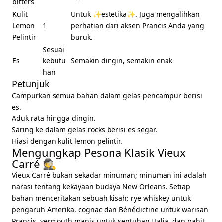
bitters
Kulit
Untuk ✨estetika✨. Juga mengalihkan
Lemon
1
perhatian dari aksen Prancis Anda yang
Pelintir
buruk.
Sesuai
Es
kebutu
Semakin dingin, semakin enak
han
Petunjuk
Campurkan semua bahan dalam gelas pencampur berisi
es.
Aduk rata hingga dingin.
Saring ke dalam gelas rocks berisi es segar.
Hiasi dengan kulit lemon pelintir.
Mengungkap Pesona Klasik Vieux
Carré 🕵️
Vieux Carré bukan sekadar minuman; minuman ini adalah
narasi tentang kekayaan budaya New Orleans. Setiap
bahan menceritakan sebuah kisah: rye whiskey untuk
pengaruh Amerika, cognac dan Bénédictine untuk warisan
Prancis, vermouth manis untuk sentuhan Italia, dan pahit