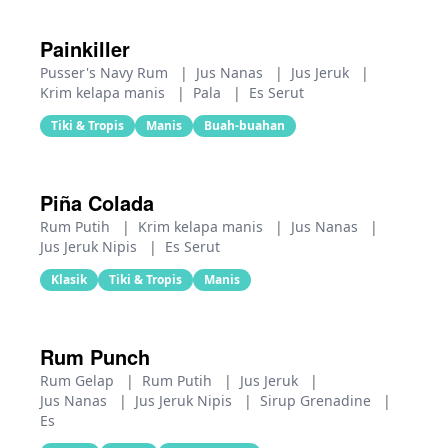
Painkiller
Pusser's Navy Rum
|
Jus Nanas
|
Jus Jeruk
|
Krim kelapa manis
|
Pala
|
Es Serut
Tiki & Tropis
Manis
Buah-buahan
Piña Colada
Rum Putih
|
Krim kelapa manis
|
Jus Nanas
|
Jus Jeruk Nipis
|
Es Serut
Klasik
Tiki & Tropis
Manis
Rum Punch
Rum Gelap
|
Rum Putih
|
Jus Jeruk
|
Jus Nanas
|
Jus Jeruk Nipis
|
Sirup Grenadine
|
Es