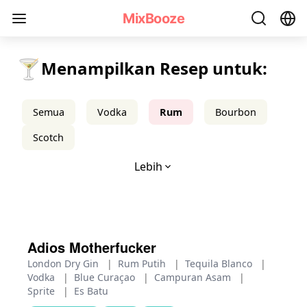
Resep Koktail Rum - MixBooze
MixBooze
🍸
Menampilkan Resep untuk:
Semua
Vodka
Rum
Bourbon
Scotch
Lebih
Adios Motherfucker
London Dry Gin
|
Rum Putih
|
Tequila Blanco
|
Vodka
|
Blue Curaçao
|
Campuran Asam
|
Sprite
|
Es Batu