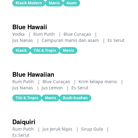
Klasik Modern
Manis
Asam
Blue Hawaii
Vodka
|
Rum Putih
|
Blue Curaçao
|
Jus Nanas
|
Campuran manis dan asam
|
Es Serut
Klasik
Tiki & Tropis
Manis
Blue Hawaiian
Rum Putih
|
Blue Curaçao
|
Krim kelapa manis
|
Jus Nanas
|
Jus Lemon
|
Es Serut
Tiki & Tropis
Manis
Buah-buahan
Daiquiri
Rum Putih
|
Jus Jeruk Nipis
|
Sirup Gula
|
Es Serut