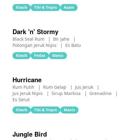
Klasik
Tiki & Tropis
Asam
Dark 'n' Stormy
Black Seal Rum
|
Bir Jahe
|
Potongan Jeruk Nipis
|
Es Batu
Klasik
Pedas
Manis
Hurricane
Rum Putih
|
Rum Gelap
|
Jus Jeruk
|
Jus Jeruk Nipis
|
Sirup Markisa
|
Grenadine
|
Es Serut
Klasik
Tiki & Tropis
Manis
Jungle Bird