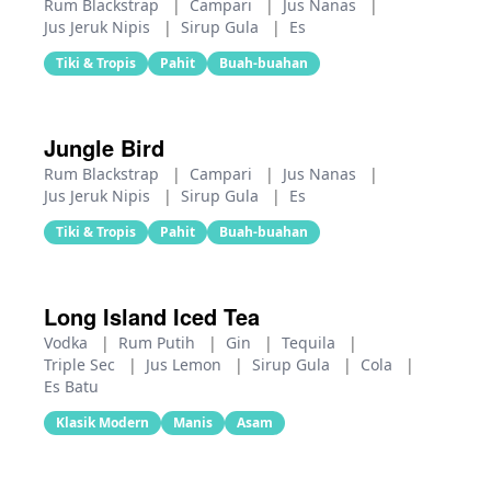
Rum Blackstrap
|
Campari
|
Jus Nanas
|
Jus Jeruk Nipis
|
Sirup Gula
|
Es
Tiki & Tropis
Pahit
Buah-buahan
Jungle Bird
Rum Blackstrap
|
Campari
|
Jus Nanas
|
Jus Jeruk Nipis
|
Sirup Gula
|
Es
Tiki & Tropis
Pahit
Buah-buahan
Long Island Iced Tea
Vodka
|
Rum Putih
|
Gin
|
Tequila
|
Triple Sec
|
Jus Lemon
|
Sirup Gula
|
Cola
|
Es Batu
Klasik Modern
Manis
Asam