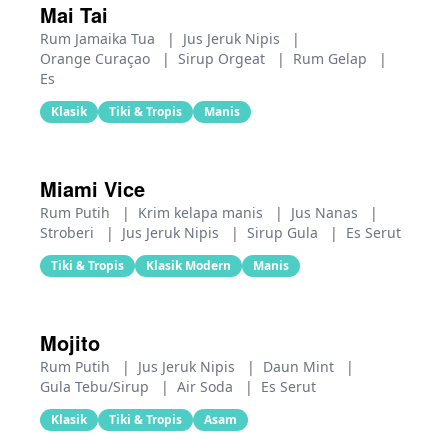
Mai Tai
Rum Jamaika Tua
|
Jus Jeruk Nipis
|
Orange Curaçao
|
Sirup Orgeat
|
Rum Gelap
|
Es
Klasik
Tiki & Tropis
Manis
Miami Vice
Rum Putih
|
Krim kelapa manis
|
Jus Nanas
|
Stroberi
|
Jus Jeruk Nipis
|
Sirup Gula
|
Es Serut
Tiki & Tropis
Klasik Modern
Manis
Mojito
Rum Putih
|
Jus Jeruk Nipis
|
Daun Mint
|
Gula Tebu/Sirup
|
Air Soda
|
Es Serut
Klasik
Tiki & Tropis
Asam