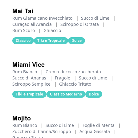
Mai Tai
Rum Giamaicano Invecchiato
|
Succo di Lime
|
Curaçao all'Arancia
|
Sciroppo di Orzata
|
Rum Scuro
|
Ghiaccio
Classico
Tiki e Tropicale
Dolce
Miami Vice
Rum Bianco
|
Crema di cocco zuccherata
|
Succo di Ananas
|
Fragole
|
Succo di Lime
|
Sciroppo Semplice
|
Ghiaccio Tritato
Tiki e Tropicale
Classico Moderno
Dolce
Mojito
Rum Bianco
|
Succo di Lime
|
Foglie di Menta
|
Zucchero di Canna/Sciroppo
|
Acqua Gassata
|
Ghiaccio Tritato