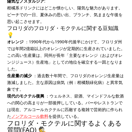
陽気なノスタルジア
:
柑橘系ドリンクにはどこか懐かしい、陽気な魅力があります。
ビーチでの一日、夏休みの思い出、ブランチ、気ままな午後を
思い起こさせます。
フロリダのフロリダ・モクテルに関する豆知識
💡
オレンジ
：1990年代から1990年代後半にかけて、フロリダ州
では年間2億箱以上のオレンジが定期的に生産されていました。
この高い生産量は、同州が長年「主要なオレンジ（およびオレ
ンジジュース）生産地」としての地位を確立する一因となりま
した。
生産量の減少
：過去数十年間で、フロリダのオレンジ生産量は
激減しました。主な原因は病気（例：柑橘類緑化病）と異常気
象です。
現代のモクテル復興
：ウェルネス、節酒、マインドフルな飲酒
への関心の高まりが一部後押ししている。バーやレストランで
は現在、アルコールカクテルに匹敵する複雑で芸術的に作られ
た
ノンアルコール飲料
を提供している。
フロリダ・モクテルに関するよくある
質問(FAQ) 🕵️