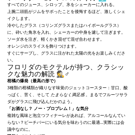
すべてのジュース、シロップ、氷をシェーカーに入れる。
上腕二頭筋がジムをサボったことを後悔するほど、激しくシェ
イクします。
冷やしたグラス（コリンズグラスまたはハイボールグラス）
に、砕いた角氷を入れ、シェーカーの中身を濾して注ぎます。
ソーダ水を注ぎ、軽くかき混ぜて混ぜ合わせます。
オレンジのスライスを飾りつけます。
すぐにサーブし、グラスに注がれた太陽の光をお楽しみくださ
い。
フロリダのモクテルが持つ、クラシッ
クな魅力の解読 🕵️♂️
柑橘の爆発（最高の形で）
3種類の柑橘類が織りなす味覚のジェットコースター：甘口、酸
っぱく、苦く、そして
たまらなく満足感
。まるでフルーツサラ
ダがグラスに飛び込んだかのよう。
「お酒なし？ ノー・プロブレム！」な気分
複雑な風味と泡立つフィナーレがあれば、アルコールなんてい
らない？ビーチバーにいる気分を味わうのに最適…実際には会
議中なのに。