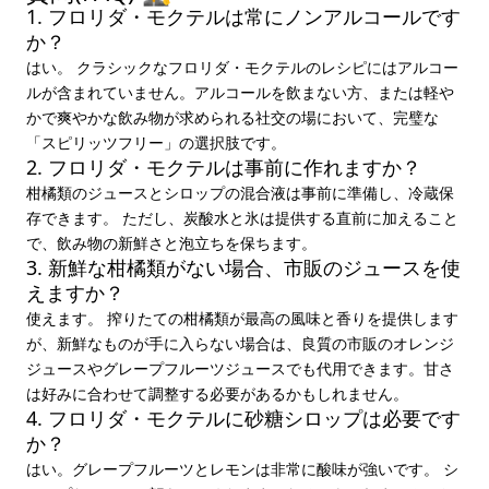
1. フロリダ・モクテルは常にノンアルコールです
か？
はい。 クラシックなフロリダ・モクテルのレシピにはアルコー
ルが含まれていません。アルコールを飲まない方、または軽や
かで爽やかな飲み物が求められる社交の場において、完璧な
「スピリッツフリー」の選択肢です。
2. フロリダ・モクテルは事前に作れますか？
柑橘類のジュースとシロップの混合液は事前に準備し、冷蔵保
存できます。 ただし、炭酸水と氷は提供する直前に加えること
で、飲み物の新鮮さと泡立ちを保ちます。
3. 新鮮な柑橘類がない場合、市販のジュースを使
えますか？
使えます。 搾りたての柑橘類が最高の風味と香りを提供します
が、新鮮なものが手に入らない場合は、良質の市販のオレンジ
ジュースやグレープフルーツジュースでも代用できます。甘さ
は好みに合わせて調整する必要があるかもしれません。
4. フロリダ・モクテルに砂糖シロップは必要です
か？
はい。グレープフルーツとレモンは非常に酸味が強いです。 シ