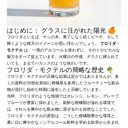
はじめに： グラスに注がれた陽光 🍊
フロリダといえば、ヤシの木、果てしなく続くビーチ、そして
輝くような晴天のイメージが思い浮かぶでしょう。
フロリダ・
モクテル
は、一滴のアルコールも使わずに、そのトロピカルな
魅力をすべて捉えています。火曜日の午後、デスクに縛られて
いても、まるでバカンスのような味わいです。
フロリダ・モクテルの簡略な歴史 🌴
フロリダ・モクテルの正確な起源は定かではありませんが、多
くの資料が20世紀初頭に柑橘系を多用したフルーティーな飲み
物が流行し始めた時期に誕生したと示唆しています。
当時、フロリダのような地域ではオレンジ、レモン、グレープ
フルーツが豊富に採れました。新鮮な柑橘類が溢れる環境で
は、それらを爽やかな飲み物に混ぜるのも自然なことでした。
フロリダ・モクテルの原型は、こうした柑橘類豊かな環境と、
暑い日に爽やかなノンアルコール飲料を求める欲求から生まれ