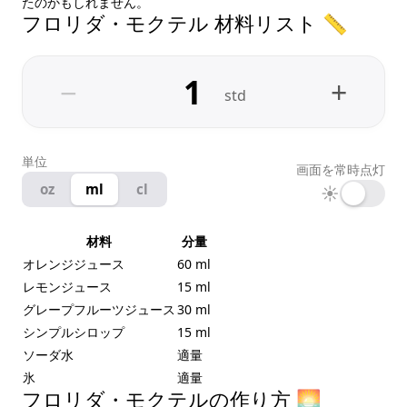
たのかもしれません。
フロリダ・モクテル 材料リスト 📏
−
+
std
単位
画面を常時点灯
oz
ml
cl
☀
材料
分量
オレンジジュース
60 ml
レモンジュース
15 ml
グレープフルーツジュース
30 ml
シンプルシロップ
15 ml
ソーダ水
適量
氷
適量
フロリダ・モクテルの作り方 🌅