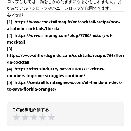
ロップなしでは、顔をしかめたままになるかもしれません。お
好みでアガベシロップやハニーシロップで代用できます。
参考文献:
[1]:
https://www.cocktailmag.fr/en/cocktail-recipe/non-
alcoholic-cocktails/florida
[2]:
https://www.rimping.com/blog/7786/history-of-
mocktail
[3]:
https://www.diffordsguide.com/cocktails/recipe/766/flori
da-cocktail
[4]:
https://citrusindustry.net/2019/07/11/citrus-
numbers-improve-struggles-continue/
[5]:
https://centralfloridaagnews.com/all-hands-on-deck-
to-save-florida-oranges/
この記事を評価する
★
★
★
★
★
★
★
★
★
★