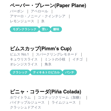
ペーパー・プレーン(Paper Plane)
バーボン
|
アペロール
|
アマーロ・ノニーノ・クインテシア
|
レモンジュース
|
氷
モダンクラシック
苦い
酸味
ピムスカップ(Pimm's Cup)
ピムス No.1
|
スパークリングレモネード
|
キュウリスライス
|
ミントの小枝
|
イチゴ
|
オレンジスライス
|
角氷
クラシック
ティキ＆トロピカル
パンチ
ピニャ・コラーダ(Piña Colada)
ホワイトラム
|
ココナッツクリーム（加糖）
|
パイナップルジュース
|
ライムジュース
|
クラッシュドアイス