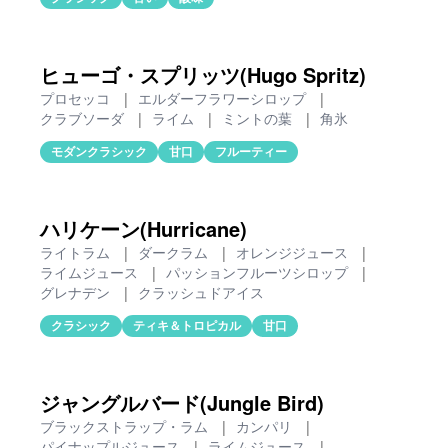
ヒューゴ・スプリッツ(Hugo Spritz)
プロセッコ
|
エルダーフラワーシロップ
|
クラブソーダ
|
ライム
|
ミントの葉
|
角氷
モダンクラシック
甘口
フルーティー
ハリケーン(Hurricane)
ライトラム
|
ダークラム
|
オレンジジュース
|
ライムジュース
|
パッションフルーツシロップ
|
グレナデン
|
クラッシュドアイス
クラシック
ティキ＆トロピカル
甘口
ジャングルバード(Jungle Bird)
ブラックストラップ・ラム
|
カンパリ
|
パイナップルジュース
|
ライムジュース
|