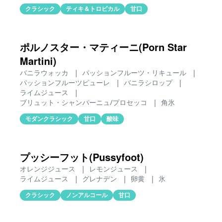
クラシック
ティキ＆トロピカル
甘口
ポルノスター・マティーニ(Porn Star
Martini)
バニラウォッカ
|
パッションフルーツ・リキュール
|
パッションフルーツピューレ
|
バニラシロップ
|
ライムジュース
|
ブリュット・シャンパーニュ/プロセッコ
|
角氷
モダンクラシック
甘口
酸味
プッシーフット(Pussyfoot)
オレンジジュース
|
レモンジュース
|
ライムジュース
|
グレナデン
|
卵黄
|
氷
クラシック
ノンアルコール
甘口