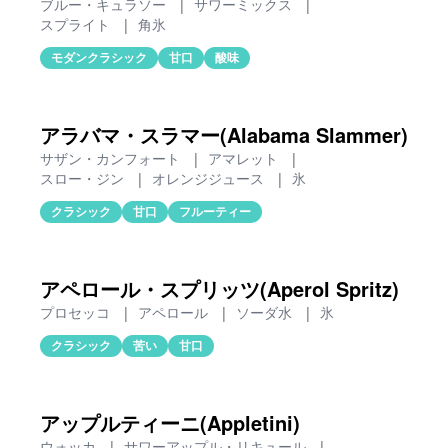
ブルー・キュラソー
|
サワーミックス
|
スプライト
|
角氷
モダンクラシック
甘口
酸味
アラバマ・スラマー(Alabama Slammer)
サザン・カンフォート
|
アマレット
|
スロー・ジン
|
オレンジジュース
|
氷
クラシック
甘口
フルーティー
アペロール・スプリッツ(Aperol Spritz)
プロセッコ
|
アペロール
|
ソーダ水
|
氷
クラシック
苦い
甘口
アップルティーニ(Appletini)
ウォッカ
|
サワーアップル・リキュール
|