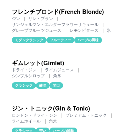
フレンチブロンド(French Blonde)
ジン
|
リレ・ブラン
|
サンジェルマン・エルダーフラワーリキュール
|
グレープフルーツジュース
|
レモンビターズ
|
氷
モダンクラシック
フルーティー
ハーブの風味
ギムレット(Gimlet)
ドライ・ジン
|
ライムジュース
|
シンプルシロップ
|
角氷
クラシック
酸味
甘口
ジン・トニック(Gin & Tonic)
ロンドン・ドライ・ジン
|
プレミアム・トニック
|
ライムホイール
|
角氷
クラシック
苦い
ハーブの風味