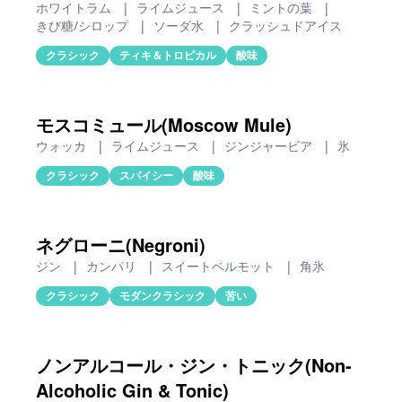
ホワイトラム
|
ライムジュース
|
ミントの葉
|
きび糖/シロップ
|
ソーダ水
|
クラッシュドアイス
クラシック
ティキ＆トロピカル
酸味
モスコミュール(Moscow Mule)
ウォッカ
|
ライムジュース
|
ジンジャービア
|
氷
クラシック
スパイシー
酸味
ネグローニ(Negroni)
ジン
|
カンパリ
|
スイートベルモット
|
角氷
クラシック
モダンクラシック
苦い
ノンアルコール・ジン・トニック(Non-
Alcoholic Gin & Tonic)