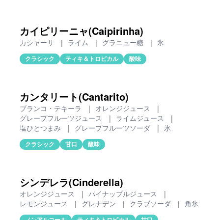
カイピリーニャ(Caipirinha)
カシャーサ
|
ライム
|
グラニュー糖
|
氷
クラシック
ティキ＆トロピカル
酸味
カンタリート(Cantarito)
ブランコ・テキーラ
|
オレンジジュース
|
グレープフルーツジュース
|
ライムジュース
|
塩ひとつまみ
|
グレープフルーツソーダ
|
氷
クラシック
甘口
酸味
シンデレラ(Cinderella)
オレンジジュース
|
パイナップルジュース
|
レモンジュース
|
グレナデン
|
クラブソーダ
|
角氷
ノンアルコール
ティキ＆トロピカル
甘口