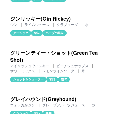
ジンリッキー(Gin Rickey)
ジン
|
ライムジュース
|
クラブソーダ
|
氷
クラシック
酸味
ハーブの風味
グリーンティー・ショット(Green Tea
Shot)
アイリッシュウイスキー
|
ピーチシュナップス
|
サワーミックス
|
レモンライムソーダ
|
氷
ショット＆シューター
甘口
酸味
グレイハウンド(Greyhound)
ウォッカかジン
|
グレープフルーツジュース
|
氷
クラシック
苦い
酸味