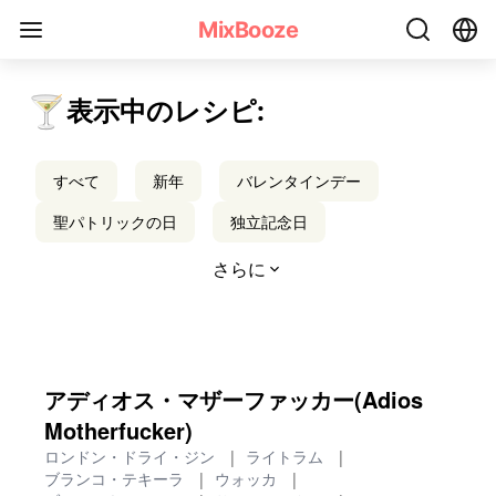
夏のカクテルレシピ - MixBooze
MixBooze
🍸
表示中のレシピ:
すべて
新年
バレンタインデー
聖パトリックの日
独立記念日
さらに
アディオス・マザーファッカー(Adios
Motherfucker)
ロンドン・ドライ・ジン
|
ライトラム
|
ブランコ・テキーラ
|
ウォッカ
|