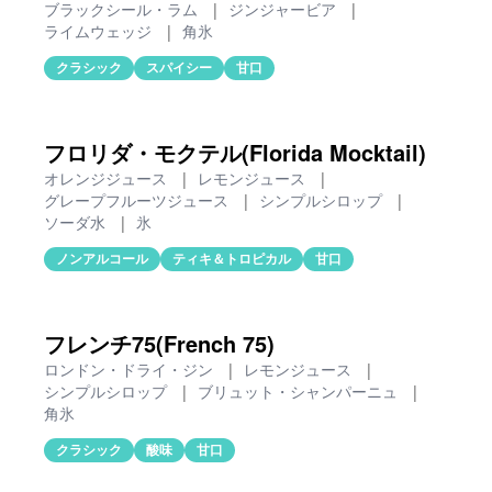
ブラックシール・ラム
|
ジンジャービア
|
ライムウェッジ
|
角氷
クラシック
スパイシー
甘口
フロリダ・モクテル(Florida Mocktail)
オレンジジュース
|
レモンジュース
|
グレープフルーツジュース
|
シンプルシロップ
|
ソーダ水
|
氷
ノンアルコール
ティキ＆トロピカル
甘口
フレンチ75(French 75)
ロンドン・ドライ・ジン
|
レモンジュース
|
シンプルシロップ
|
ブリュット・シャンパーニュ
|
角氷
クラシック
酸味
甘口