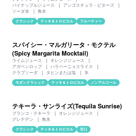
パイナップルジュース
|
アンゴスチュラ・ビターズ
|
ソーダ水
|
角氷
クラシック
ティキ＆トロピカル
フルーティー
スパイシー・マルガリータ・モクテル
(Spicy Margarita Mocktail)
ライムジュース
|
オレンジジュース
|
アガベシロップ
|
ハラペーニョスライス
|
クラブソーダ
|
タヒンまたは塩
|
氷
モダンクラシック
ティキ＆トロピカル
ノンアルコール
テキーラ・サンライズ(Tequila Sunrise)
ブランコ・テキーラ
|
オレンジジュース
|
グレナデン
|
角氷
クラシック
ティキ＆トロピカル
甘口