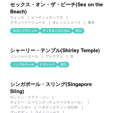
セックス・オン・ザ・ビーチ(Sex on the
Beach)
ウォッカ
|
ピーチシュナップス
|
クランベリージュース
|
オレンジジュース
|
角氷
モダンクラシック
ティキ＆トロピカル
甘口
シャーリー・テンプル(Shirley Temple)
ジンジャーエール
|
グレナデン
|
氷
ノンアルコール
クラシック
甘口
シンガポール・スリング(Singapore
Sling)
ロンドン・ドライ・ジン
|
チェリー・ヒーリング（チェリーリキュール）
|
コアントロー
|
ベネディクティン D.O.M.
|
グレナデン
|
ライムジュース
|