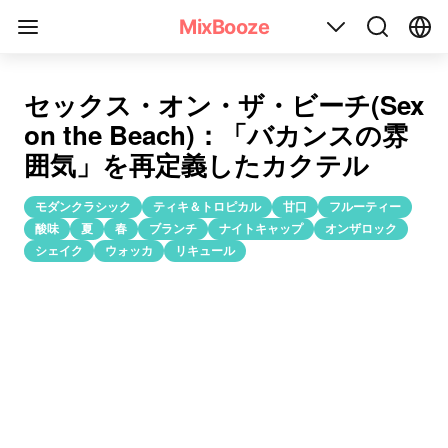
セックス・オン・ザ・ビーチ(Sex on the Beach)のカクテル
MixBooze
セックス・オン・ザ・ビーチ(Sex
on the Beach)：「バカンスの雰
囲気」を再定義したカクテル
モダンクラシック
ティキ＆トロピカル
甘口
フルーティー
酸味
夏
春
ブランチ
ナイトキャップ
オンザロック
シェイク
ウォッカ
リキュール