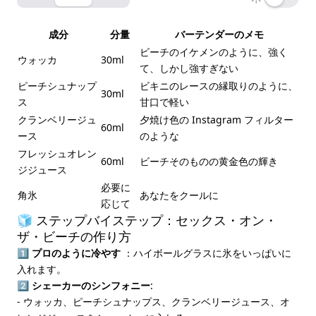
成分
分量
バーテンダーのメモ
ビーチのイケメンのように、強く
ウォッカ
30ml
て、しかし強すぎない
ピーチシュナップ
ビキニのレースの縁取りのように、
30ml
ス
甘口で軽い
クランベリージュ
夕焼け色の Instagram フィルター
60ml
ース
のような
フレッシュオレン
60ml
ビーチそのものの黄金色の輝き
ジジュース
必要に
角氷
あなたをクールに
応じて
🧊 ステップバイステップ：セックス・オン・
ザ・ビーチの作り方
1️⃣
プロのように冷やす
：ハイボールグラスに氷をいっぱいに
入れます。
2️⃣
シェーカーのシンフォニー
:
- ウォッカ、ピーチシュナップス、クランベリージュース、オ