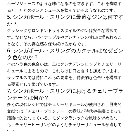
ルーツジュースのような味になるのを防ぎます。これを省略す
ると、ただのジンとジュースを飲んでいるようなものです。
5. シンガポール・スリングに最適なジンは何です
か？
クラシックなロンドンドライスタイルのジンは安全な選択で
す。なぜなら、パイナップルやグレナデンの甘口に埋もれるこ
となく、その存在感を保ち続けるからです。
6. シンガポール・スリングのカクテルはなぜピン
ク色なのか？
そのバラ色の色合いは、主にグレナデンシロップとチェリーリ
キュールによるもので、これらは甘口と香りも加えています。
ラッフルズでは特にこれらの要素を、特徴的な色合いを構成す
る要素として挙げています。
7. シンガポール・スリングにおけるチェリーブラ
ンデーとは何か？
多くの現代レシピではチェリーリキュールが使用され、歴史的
文献では「チェリーブランデー」の意味が時代や書籍によって
議論の的となっている。モダンクラシックな風味を求めるな
ら、チェリーヒーリングのようなチェリーリキュールが適して