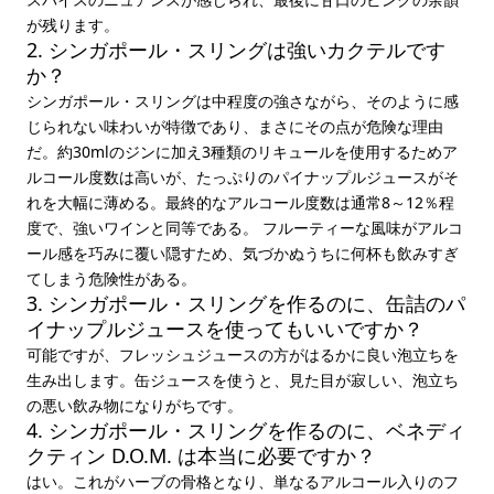
が残ります。
2. シンガポール・スリングは強いカクテルです
か？
シンガポール・スリングは中程度の強さながら、そのように感
じられない味わいが特徴であり、まさにその点が危険な理由
だ。約30mlのジンに加え3種類のリキュールを使用するためア
ルコール度数は高いが、たっぷりのパイナップルジュースがそ
れを大幅に薄める。最終的なアルコール度数は通常8～12％程
度で、強いワインと同等である。 フルーティーな風味がアルコ
ール感を巧みに覆い隠すため、気づかぬうちに何杯も飲みすぎ
てしまう危険性がある。
3. シンガポール・スリングを作るのに、缶詰のパ
イナップルジュースを使ってもいいですか？
可能ですが、フレッシュジュースの方がはるかに良い泡立ちを
生み出します。缶ジュースを使うと、見た目が寂しい、泡立ち
の悪い飲み物になりがちです。
4. シンガポール・スリングを作るのに、ベネディ
クティン D.O.M. は本当に必要ですか？
はい。これがハーブの骨格となり、単なるアルコール入りのフ