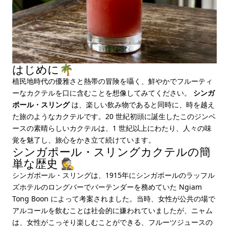
はじめに🌴
植民地時代の優雅さと熱帯の冒険を囁く、鮮やかでフルーティ
ーなカクテルを口に含むことを想像してみてください。
シンガ
ポール・スリング
は、楽しい飲み物であると同時に、時を越え
た旅のようなカクテルです。20 世紀初頭に誕生したこのジンベ
ースの素晴らしいカクテルは、1 世紀以上にわたり、人々の味
覚を魅了し、旅心をかき立て続けています。
シンガポール・スリングカクテルの簡
単な歴史 🕵️
シンガポール・スリングは、1915年にシンガポールのラッフル
ズホテルのロングバーでバーテンダーを務めていた Ngiam
Tong Boon によって考案されました。当時、女性が公共の場で
アルコールを飲むことは社会的に嫌われていましたが、ニャム
は、女性がこっそり楽しむことができる、フルーツジュースの