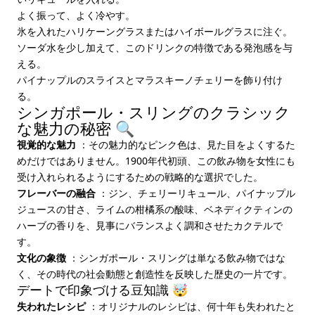
よく振って、よく冷やす。
氷を入れたハリケーングラスまたはハイボールグラスに注ぐ。
ソーダ水を少し加えて、このドリンクの特徴である発泡感を与
える。
パイナップルのスライスとマラスキーノチェリーを飾り付け
る。
シンガポール・スリングのクラシック
な魅力の秘密 🔍
視覚的な魅力
：その魅力的なピンク色は、見た目をよくするた
めだけではありません。1900年代初頭、この飲み物を女性にも
受け入れられるようにするための戦略的な選択でした。
フレーバーの融合
：ジン、チェリーリキュール、パイナップル
ジュースの甘さ、ライムの柑橘系の酸味、ベネディクティンの
ハーブの香りを、見事にバランスよく調和させたカクテルで
す。
文化の象徴
：シンガポール・スリングは単なる飲み物ではな
く、その時代の社会動態と創造性を反映した歴史の一片です。
デートで印象づける豆知識 🤯
失われたレシピ
：オリジナルのレシピは、何十年も失われたと