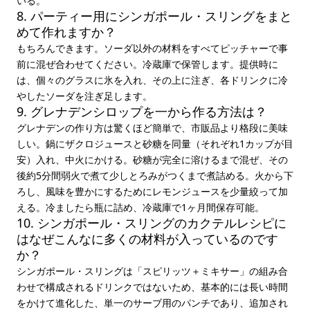
いる。
8. パーティー用にシンガポール・スリングをまと
めて作れますか？
もちろんできます。ソーダ以外の材料をすべてピッチャーで事
前に混ぜ合わせてください。冷蔵庫で保管します。提供時に
は、個々のグラスに氷を入れ、その上に注ぎ、各ドリンクに冷
やしたソーダを注ぎ足します。
9. グレナデンシロップを一から作る方法は？
グレナデンの作り方は驚くほど簡単で、市販品より格段に美味
しい。鍋にザクロジュースと砂糖を同量（それぞれ1カップが目
安）入れ、中火にかける。砂糖が完全に溶けるまで混ぜ、その
後約5分間弱火で煮て少しとろみがつくまで煮詰める。火から下
ろし、風味を豊かにするためにレモンジュースを少量絞って加
える。冷ましたら瓶に詰め、冷蔵庫で1ヶ月間保存可能。
10. シンガポール・スリングのカクテルレシピに
はなぜこんなに多くの材料が入っているのです
か？
シンガポール・スリングは「スピリッツ＋ミキサー」の組み合
わせで構成されるドリンクではないため、基本的には長い時間
をかけて進化した、単一のサーブ用のパンチであり、追加され