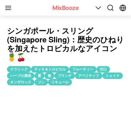
シンガポール・スリング(Singapore Sling)のカクテルレシピ
MixBooze
シンガポール・スリング
(Singapore Sling)：歴史のひねり
を加えたトロピカルなアイコン
🍍🍒
クラシック
ティキ＆トロピカル
フルーティー
甘口
ハーブの風味
夏
春
ブランチ
アペリティフ
シェイク
オンザロック
ジン
リキュール