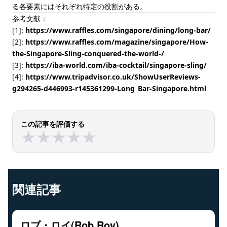
る各要素にはそれぞれ特定の役割がある。
参考文献：
[1]:
https://www.raffles.com/singapore/dining/long-bar/
[2]:
https://www.raffles.com/magazine/singapore/How-
the-Singapore-Sling-conquered-the-world-/
[3]:
https://iba-world.com/iba-cocktail/singapore-sling/
[4]:
https://www.tripadvisor.co.uk/ShowUserReviews-
g294265-d446993-r145361299-Long_Bar-Singapore.html
この記事を評価する
★
★
★
★
★
★
★
★
★
★
関連記事
ロブ・ロイ(Rob Roy)