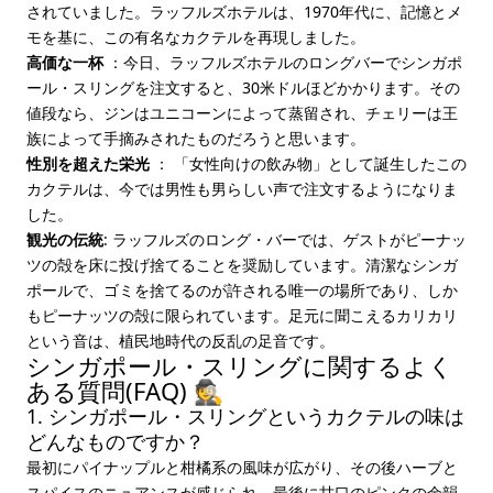
されていました。ラッフルズホテルは、1970年代に、記憶とメ
モを基に、この有名なカクテルを再現しました。
高価な一杯
：今日、ラッフルズホテルのロングバーでシンガポ
ール・スリングを注文すると、30米ドルほどかかります。その
値段なら、ジンはユニコーンによって蒸留され、チェリーは王
族によって手摘みされたものだろうと思います。
性別を超えた栄光
： 「女性向けの飲み物」として誕生したこの
カクテルは、今では男性も男らしい声で注文するようになりま
した。
観光の伝統
: ラッフルズのロング・バーでは、ゲストがピーナッ
ツの殻を床に投げ捨てることを奨励しています。清潔なシンガ
ポールで、ゴミを捨てるのが許される唯一の場所であり、しか
もピーナッツの殻に限られています。足元に聞こえるカリカリ
という音は、植民地時代の反乱の足音です。
シンガポール・スリングに関するよく
ある質問(FAQ) 🕵️
1. シンガポール・スリングというカクテルの味は
どんなものですか？
最初にパイナップルと柑橘系の風味が広がり、その後ハーブと
スパイスのニュアンスが感じられ、最後に甘口のピンクの余韻