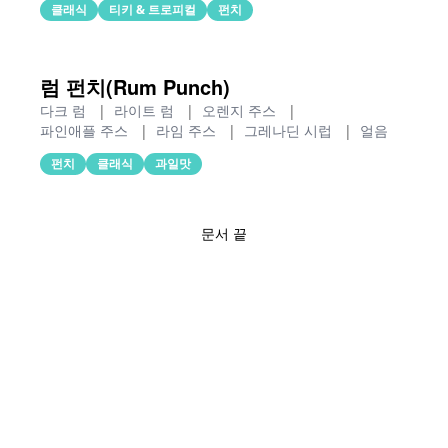
클래식
티키 & 트로피컬
펀치
럼 펀치(Rum Punch)
다크 럼
|
라이트 럼
|
오렌지 주스
|
파인애플 주스
|
라임 주스
|
그레나딘 시럽
|
얼음
펀치
클래식
과일맛
문서 끝