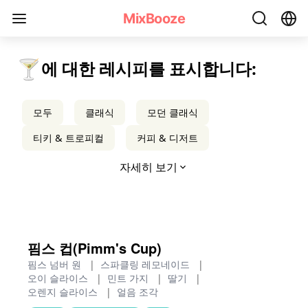
펀치 레시피 - MixBooze
MixBooze
🍸
에 대한 레시피를 표시합니다:
모두
클래식
모던 클래식
티키 & 트로피컬
커피 & 디저트
자세히 보기
핌스 컵(Pimm's Cup)
핌스 넘버 원
|
스파클링 레모네이드
|
오이 슬라이스
|
민트 가지
|
딸기
|
오렌지 슬라이스
|
얼음 조각