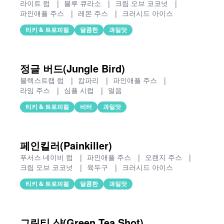
라이트 럼
|
블루 큐라소
|
크림 오브 코코넛
|
파인애플 주스
|
레몬 주스
|
크러시드 아이스
티키 & 트로피컬
달콤한
과일맛
정글 버드(Jungle Bird)
블랙스트랩 럼
|
캄파리
|
파인애플 주스
|
라임 주스
|
심플 시럽
|
얼음
티키 & 트로피컬
비터
과일맛
페인킬러(Painkiller)
푸서스 네이비 럼
|
파인애플 주스
|
오렌지 주스
|
크림 오브 코코넛
|
육두구
|
크러시드 아이스
티키 & 트로피컬
달콤한
과일맛
그린티 샷(Green Tea Shot)