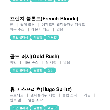
프렌치 블론드(French Blonde)
진
|
릴레 블랑
|
생제르맹 엘더플라워 리큐르
|
자몽 주스
|
레몬 비터스
|
얼음
모던 클래식
과일맛
허브향
골드 러시(Gold Rush)
버번
|
레몬 주스
|
꿀 시럽
|
얼음
모던 클래식
달콤한
신맛
휴고 스프리츠(Hugo Spritz)
프로세코
|
엘더플라워 시럽
|
클럽 소다
|
라임
|
민트 잎
|
얼음 조각
모던 클래식
달콤한
과일맛