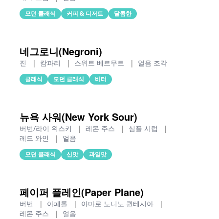
모던 클래식
커피 & 디저트
달콤한
네그로니(Negroni)
진
|
캄파리
|
스위트 베르무트
|
얼음 조각
클래식
모던 클래식
비터
뉴욕 사워(New York Sour)
버번/라이 위스키
|
레몬 주스
|
심플 시럽
|
레드 와인
|
얼음
모던 클래식
신맛
과일맛
페이퍼 플레인(Paper Plane)
버번
|
아페롤
|
아마로 노니노 퀸테시아
|
레몬 주스
|
얼음