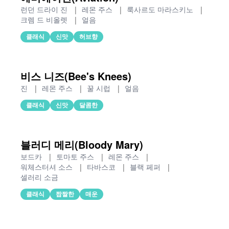
런던 드라이 진
|
레몬 주스
|
룩사르도 마라스키노
|
크렘 드 비올렛
|
얼음
클래식
신맛
허브향
비스 니즈(Bee's Knees)
진
|
레몬 주스
|
꿀 시럽
|
얼음
클래식
신맛
달콤한
블러디 메리(Bloody Mary)
보드카
|
토마토 주스
|
레몬 주스
|
워체스터셔 소스
|
타바스코
|
블랙 페퍼
|
셀러리 소금
클래식
짭짤한
매운