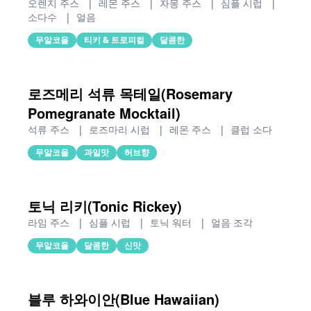
오렌지 주스
|
레몬 주스
|
자몽 주스
|
심플 시럽
|
소다수
|
얼음
무알코올
티키 & 트로피컬
달콤한
로즈메리 석류 목테일(Rosemary
Pomegranate Mocktail)
석류 주스
|
로즈마리 시럽
|
레몬 주스
|
클럽 소다
무알코올
과일맛
허브향
토닉 리키(Tonic Rickey)
라임 주스
|
심플 시럽
|
토닉 워터
|
얼음 조각
무알코올
달콤한
신맛
블루 하와이안(Blue Hawaiian)