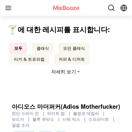
모든 칵테일 유형 레시피 - MixBooze
MixBooze
🍸
에 대한 레시피를 표시합니다:
모두
클래식
모던 클래식
티키 & 트로피컬
커피 & 디저트
자세히 보기
아디오스 마더퍼커(Adios Motherfucker)
런던 드라이 진
|
라이트 럼
|
블랑코 데킬라
|
보드카
|
블루 큐라소
|
사워 믹스
|
스프라이트
|
얼음 조각