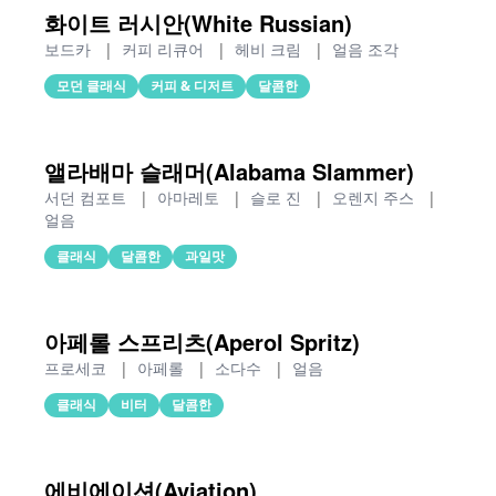
화이트 러시안(White Russian)
보드카
|
커피 리큐어
|
헤비 크림
|
얼음 조각
모던 클래식
커피 & 디저트
달콤한
앨라배마 슬래머(Alabama Slammer)
서던 컴포트
|
아마레토
|
슬로 진
|
오렌지 주스
|
얼음
클래식
달콤한
과일맛
아페롤 스프리츠(Aperol Spritz)
프로세코
|
아페롤
|
소다수
|
얼음
클래식
비터
달콤한
에비에이션(Aviation)