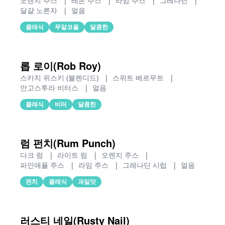
오렌지 주스
|
레몬 주스
|
라임 주스
|
그레나딘
|
달걀 노른자
|
얼음
클래식
무알코올
달콤한
롭 로이(Rob Roy)
스카치 위스키 (블렌디드)
|
스위트 베르무트
|
안고스투라 비터스
|
얼음
클래식
비터
달콤한
럼 펀치(Rum Punch)
다크 럼
|
라이트 럼
|
오렌지 주스
|
파인애플 주스
|
라임 주스
|
그레나딘 시럽
|
얼음
펀치
클래식
과일맛
러스티 네일(Rusty Nail)