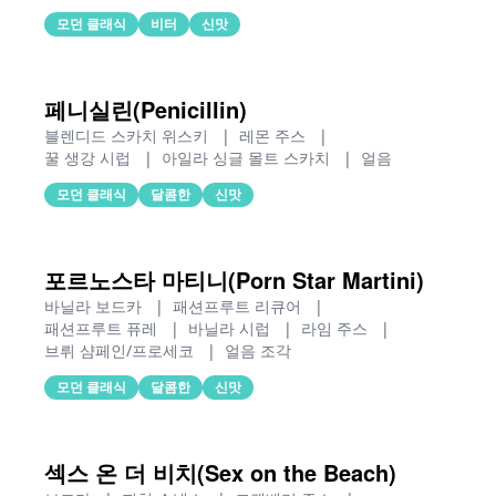
모던 클래식
비터
신맛
페니실린(Penicillin)
블렌디드 스카치 위스키
|
레몬 주스
|
꿀 생강 시럽
|
아일라 싱글 몰트 스카치
|
얼음
모던 클래식
달콤한
신맛
포르노스타 마티니(Porn Star Martini)
바닐라 보드카
|
패션프루트 리큐어
|
패션프루트 퓨레
|
바닐라 시럽
|
라임 주스
|
브뤼 샴페인/프로세코
|
얼음 조각
모던 클래식
달콤한
신맛
섹스 온 더 비치(Sex on the Beach)