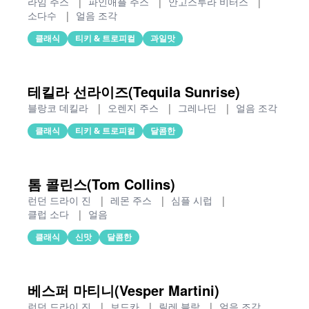
라임 주스
|
파인애플 주스
|
안고스투라 비터스
|
소다수
|
얼음 조각
클래식
티키 & 트로피컬
과일맛
테킬라 선라이즈(Tequila Sunrise)
블랑코 데킬라
|
오렌지 주스
|
그레나딘
|
얼음 조각
클래식
티키 & 트로피컬
달콤한
톰 콜린스(Tom Collins)
런던 드라이 진
|
레몬 주스
|
심플 시럽
|
클럽 소다
|
얼음
클래식
신맛
달콤한
베스퍼 마티니(Vesper Martini)
런던 드라이 진
|
보드카
|
릴레 블랑
|
얼음 조각