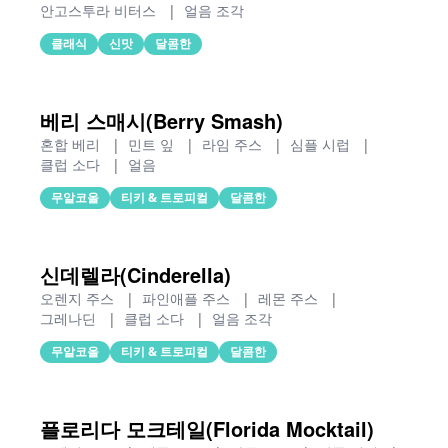
안고스투라 비터스
|
얼음 조각
클래식
신맛
달콤한
베리 스매시(Berry Smash)
혼합 베리
|
민트 잎
|
라임 주스
|
심플 시럽
|
클럽 소다
|
얼음
무알코올
티키 & 트로피컬
달콤한
신데렐라(Cinderella)
오렌지 주스
|
파인애플 주스
|
레몬 주스
|
그레나딘
|
클럽 소다
|
얼음 조각
무알코올
티키 & 트로피컬
달콤한
플로리다 모크테일(Florida Mocktail)