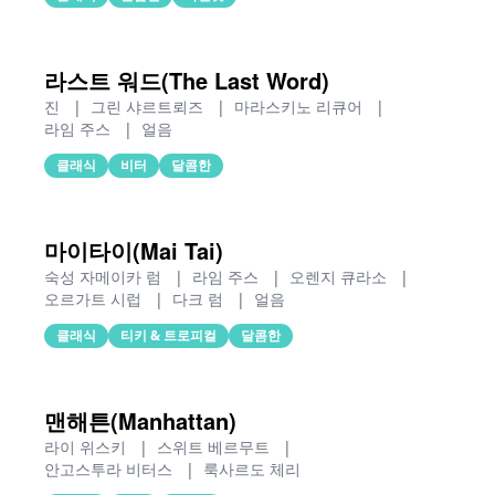
라스트 워드(The Last Word)
진
|
그린 샤르트뢰즈
|
마라스키노 리큐어
|
라임 주스
|
얼음
클래식
비터
달콤한
마이타이(Mai Tai)
숙성 자메이카 럼
|
라임 주스
|
오렌지 큐라소
|
오르가트 시럽
|
다크 럼
|
얼음
클래식
티키 & 트로피컬
달콤한
맨해튼(Manhattan)
라이 위스키
|
스위트 베르무트
|
안고스투라 비터스
|
룩사르도 체리