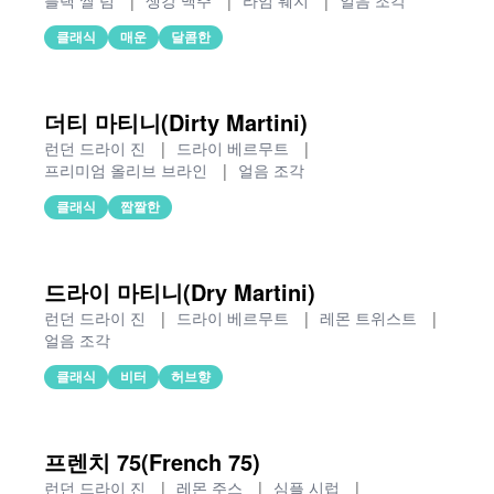
블랙 씰 럼
|
생강 맥주
|
라임 웨지
|
얼음 조각
클래식
매운
달콤한
더티 마티니(Dirty Martini)
런던 드라이 진
|
드라이 베르무트
|
프리미엄 올리브 브라인
|
얼음 조각
클래식
짭짤한
드라이 마티니(Dry Martini)
런던 드라이 진
|
드라이 베르무트
|
레몬 트위스트
|
얼음 조각
클래식
비터
허브향
프렌치 75(French 75)
런던 드라이 진
|
레몬 주스
|
심플 시럽
|