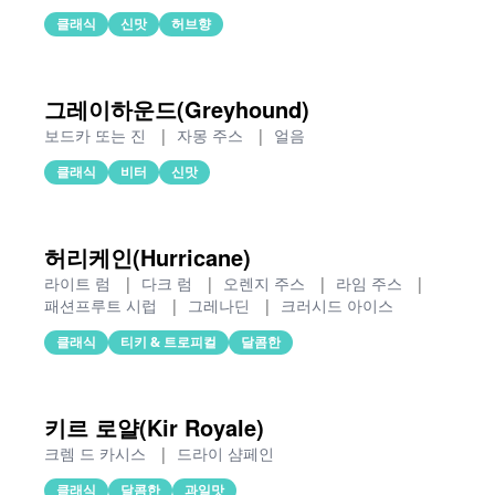
클래식
신맛
허브향
그레이하운드(Greyhound)
보드카 또는 진
|
자몽 주스
|
얼음
클래식
비터
신맛
허리케인(Hurricane)
라이트 럼
|
다크 럼
|
오렌지 주스
|
라임 주스
|
패션프루트 시럽
|
그레나딘
|
크러시드 아이스
클래식
티키 & 트로피컬
달콤한
키르 로얄(Kir Royale)
크렘 드 카시스
|
드라이 샴페인
클래식
달콤한
과일맛