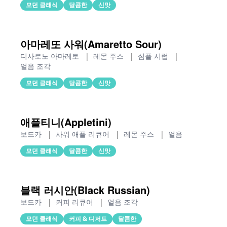
모던 클래식
달콤한
신맛
아마레또 사워(Amaretto Sour)
디사로노 아마레토
|
레몬 주스
|
심플 시럽
|
얼음 조각
모던 클래식
달콤한
신맛
애플티니(Appletini)
보드카
|
사워 애플 리큐어
|
레몬 주스
|
얼음
모던 클래식
달콤한
신맛
블랙 러시안(Black Russian)
보드카
|
커피 리큐어
|
얼음 조각
모던 클래식
커피 & 디저트
달콤한