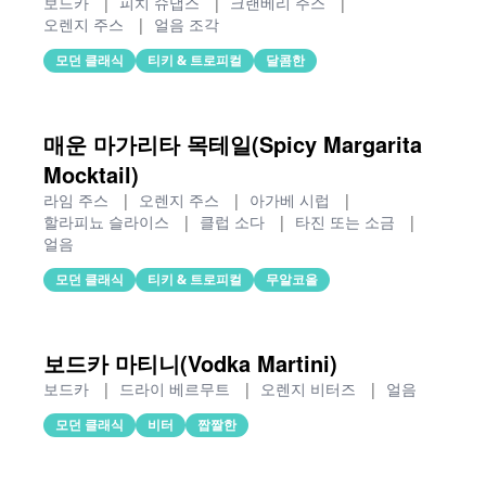
보드카
|
피치 슈냅스
|
크랜베리 주스
|
오렌지 주스
|
얼음 조각
모던 클래식
티키 & 트로피컬
달콤한
매운 마가리타 목테일(Spicy Margarita
Mocktail)
라임 주스
|
오렌지 주스
|
아가베 시럽
|
할라피뇨 슬라이스
|
클럽 소다
|
타진 또는 소금
|
얼음
모던 클래식
티키 & 트로피컬
무알코올
보드카 마티니(Vodka Martini)
보드카
|
드라이 베르무트
|
오렌지 비터즈
|
얼음
모던 클래식
비터
짭짤한