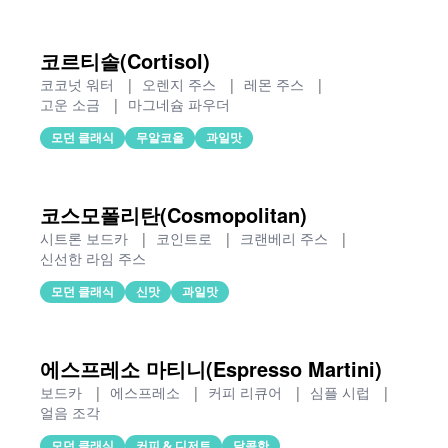
코르티솔(Cortisol)
코코넛 워터
|
오렌지 주스
|
레몬 주스
|
고운 소금
|
마그네슘 파우더
모던 클래식
무알코올
과일맛
코스모폴리탄(Cosmopolitan)
시트론 보드카
|
코인트로
|
크랜베리 주스
|
신선한 라임 주스
모던 클래식
신맛
과일맛
에스프레소 마티니(Espresso Martini)
보드카
|
에스프레소
|
커피 리큐어
|
심플 시럽
|
얼음 조각
모던 클래식
커피 & 디저트
달콤한