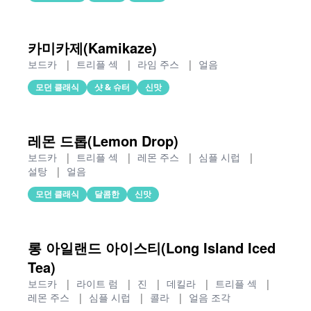
카미카제(Kamikaze)
보드카
|
트리플 섹
|
라임 주스
|
얼음
모던 클래식
샷 & 슈터
신맛
레몬 드롭(Lemon Drop)
보드카
|
트리플 섹
|
레몬 주스
|
심플 시럽
|
설탕
|
얼음
모던 클래식
달콤한
신맛
롱 아일랜드 아이스티(Long Island Iced
Tea)
보드카
|
라이트 럼
|
진
|
데킬라
|
트리플 섹
|
레몬 주스
|
심플 시럽
|
콜라
|
얼음 조각