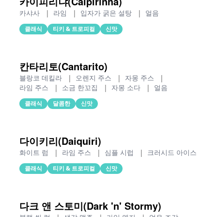
카이피리냐(Caipirinha)
카샤사
|
라임
|
입자가 굵은 설탕
|
얼음
클래식
티키 & 트로피컬
신맛
칸타리토(Cantarito)
블랑코 데킬라
|
오렌지 주스
|
자몽 주스
|
라임 주스
|
소금 한꼬집
|
자몽 소다
|
얼음
클래식
달콤한
신맛
다이키리(Daiquiri)
화이트 럼
|
라임 주스
|
심플 시럽
|
크러시드 아이스
클래식
티키 & 트로피컬
신맛
다크 앤 스토미(Dark 'n' Stormy)