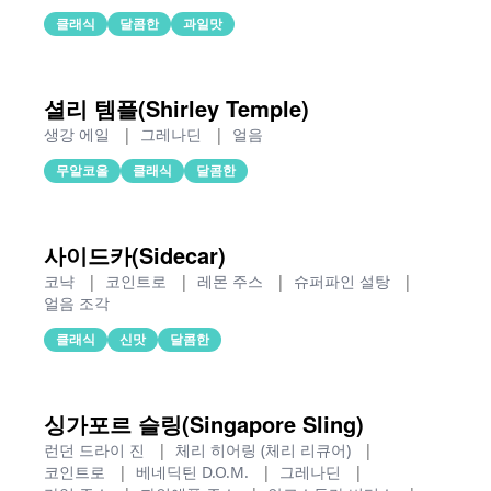
클래식
달콤한
과일맛
셜리 템플(Shirley Temple)
생강 에일
|
그레나딘
|
얼음
무알코올
클래식
달콤한
사이드카(Sidecar)
코냑
|
코인트로
|
레몬 주스
|
슈퍼파인 설탕
|
얼음 조각
클래식
신맛
달콤한
싱가포르 슬링(Singapore Sling)
런던 드라이 진
|
체리 히어링 (체리 리큐어)
|
코인트로
|
베네딕틴 D.O.M.
|
그레나딘
|