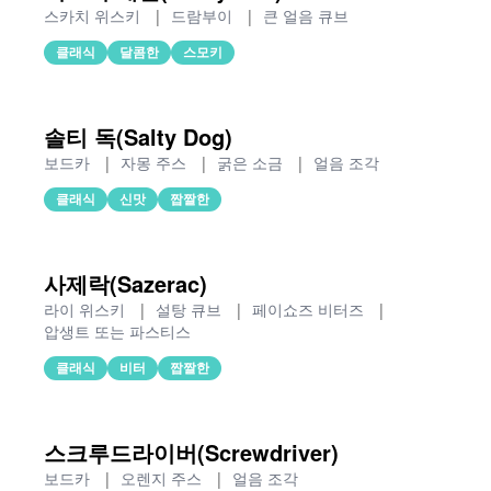
스카치 위스키
|
드람부이
|
큰 얼음 큐브
클래식
달콤한
스모키
솔티 독(Salty Dog)
보드카
|
자몽 주스
|
굵은 소금
|
얼음 조각
클래식
신맛
짭짤한
사제락(Sazerac)
라이 위스키
|
설탕 큐브
|
페이쇼즈 비터즈
|
압생트 또는 파스티스
클래식
비터
짭짤한
스크루드라이버(Screwdriver)
보드카
|
오렌지 주스
|
얼음 조각