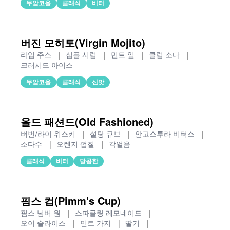
무알코올
클래식
비터
버진 모히토(Virgin Mojito)
라임 주스
|
심플 시럽
|
민트 잎
|
클럽 소다
|
크러시드 아이스
무알코올
클래식
신맛
올드 패션드(Old Fashioned)
버번/라이 위스키
|
설탕 큐브
|
안고스투라 비터스
|
소다수
|
오렌지 껍질
|
각얼음
클래식
비터
달콤한
핌스 컵(Pimm's Cup)
핌스 넘버 원
|
스파클링 레모네이드
|
오이 슬라이스
|
민트 가지
|
딸기
|