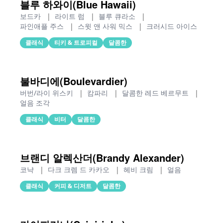
블루 하와이(Blue Hawaii)
보드카
|
라이트 럼
|
블루 큐라소
|
파인애플 주스
|
스윗 앤 사워 믹스
|
크러시드 아이스
클래식
티키 & 트로피컬
달콤한
불바디에(Boulevardier)
버번/라이 위스키
|
캄파리
|
달콤한 레드 베르무트
|
얼음 조각
클래식
비터
달콤한
브랜디 알렉산더(Brandy Alexander)
코냑
|
다크 크렘 드 카카오
|
헤비 크림
|
얼음
클래식
커피 & 디저트
달콤한