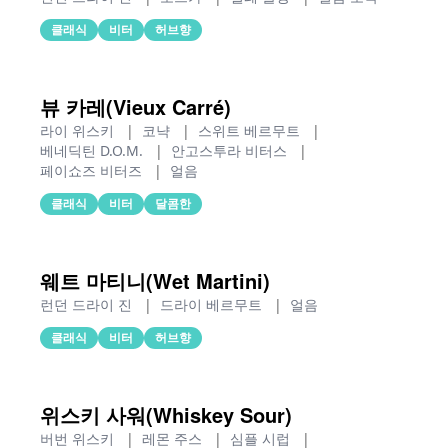
클래식
비터
허브향
뷰 카레(Vieux Carré)
라이 위스키
|
코냑
|
스위트 베르무트
|
베네딕틴 D.O.M.
|
안고스투라 비터스
|
페이쇼즈 비터즈
|
얼음
클래식
비터
달콤한
웨트 마티니(Wet Martini)
런던 드라이 진
|
드라이 베르무트
|
얼음
클래식
비터
허브향
위스키 사워(Whiskey Sour)
버번 위스키
|
레몬 주스
|
심플 시럽
|