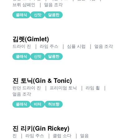
브뤼 샴페인
|
얼음 조각
클래식
신맛
달콤한
김렛(Gimlet)
드라이 진
|
라임 주스
|
심플 시럽
|
얼음 조각
클래식
신맛
달콤한
진 토닉(Gin & Tonic)
런던 드라이 진
|
프리미엄 토닉
|
라임 휠
|
얼음 조각
클래식
비터
허브향
진 리키(Gin Rickey)
진
|
라임 주스
|
클럽 소다
|
얼음