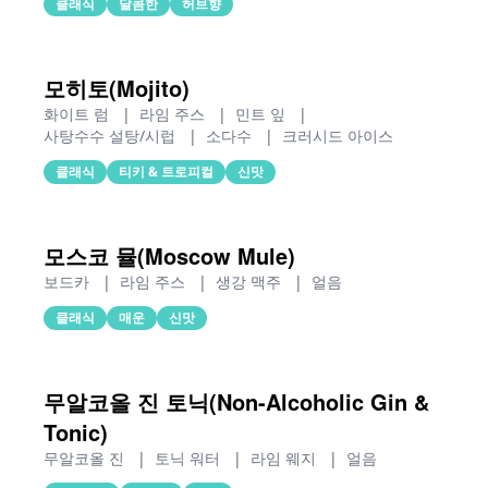
클래식
달콤한
허브향
모히토(Mojito)
화이트 럼
|
라임 주스
|
민트 잎
|
사탕수수 설탕/시럽
|
소다수
|
크러시드 아이스
클래식
티키 & 트로피컬
신맛
모스코 뮬(Moscow Mule)
보드카
|
라임 주스
|
생강 맥주
|
얼음
클래식
매운
신맛
무알코올 진 토닉(Non-Alcoholic Gin &
Tonic)
무알코올 진
|
토닉 워터
|
라임 웨지
|
얼음