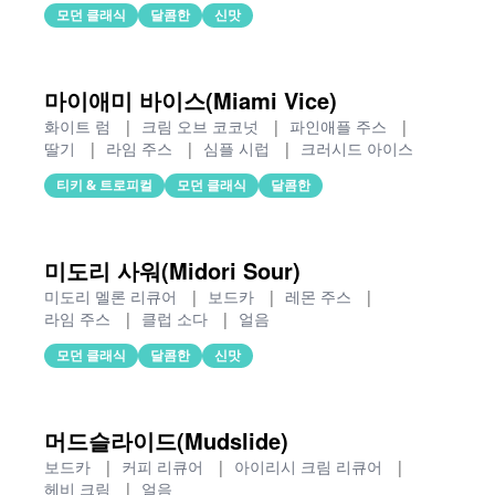
모던 클래식
달콤한
신맛
마이애미 바이스(Miami Vice)
화이트 럼
|
크림 오브 코코넛
|
파인애플 주스
|
딸기
|
라임 주스
|
심플 시럽
|
크러시드 아이스
티키 & 트로피컬
모던 클래식
달콤한
미도리 사워(Midori Sour)
미도리 멜론 리큐어
|
보드카
|
레몬 주스
|
라임 주스
|
클럽 소다
|
얼음
모던 클래식
달콤한
신맛
머드슬라이드(Mudslide)
보드카
|
커피 리큐어
|
아이리시 크림 리큐어
|
헤비 크림
|
얼음