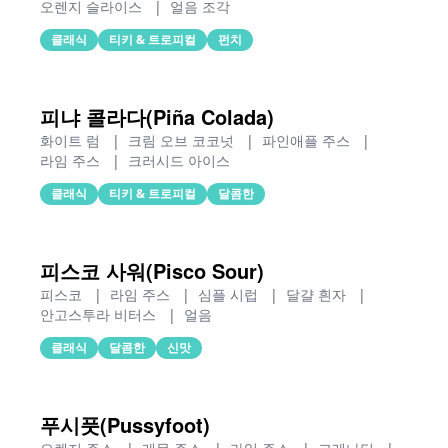
오렌지 슬라이스
|
얼음 조각
클래식
티키 & 트로피컬
펀치
피냐 콜라다(Piña Colada)
화이트 럼
|
크림 오브 코코넛
|
파인애플 주스
|
라임 주스
|
크러시드 아이스
클래식
티키 & 트로피컬
달콤한
피스코 사워(Pisco Sour)
피스코
|
라임 주스
|
심플 시럽
|
달걀 흰자
|
안고스투라 비터스
|
얼음
클래식
달콤한
신맛
푸시풋(Pussyfoot)