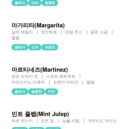
클래식
비터
달콤한
마가리타(Margarita)
실버 테킬라
|
코인트로
|
라임 주스
|
굵은 소금
|
얼음
클래식
신맛
과일맛
마르티네즈(Martinez)
런던 드라이 진
|
스위트 베르무트
|
마라스키노 리큐어
|
오렌지 비터즈
|
얼음
클래식
달콤한
비터
민트 줄렙(Mint Julep)
버번 위스키
|
민트 잎
|
심플 시럽
|
크러시드 아이스