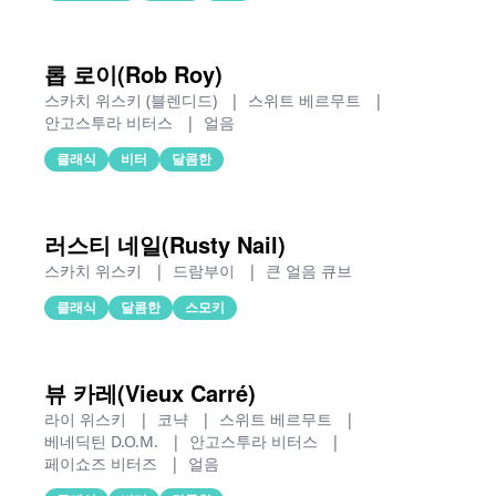
롭 로이(Rob Roy)
스카치 위스키 (블렌디드)
|
스위트 베르무트
|
안고스투라 비터스
|
얼음
클래식
비터
달콤한
러스티 네일(Rusty Nail)
스카치 위스키
|
드람부이
|
큰 얼음 큐브
클래식
달콤한
스모키
뷰 카레(Vieux Carré)
라이 위스키
|
코냑
|
스위트 베르무트
|
베네딕틴 D.O.M.
|
안고스투라 비터스
|
페이쇼즈 비터즈
|
얼음