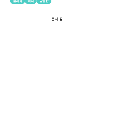
클래식
비터
달콤한
문서 끝