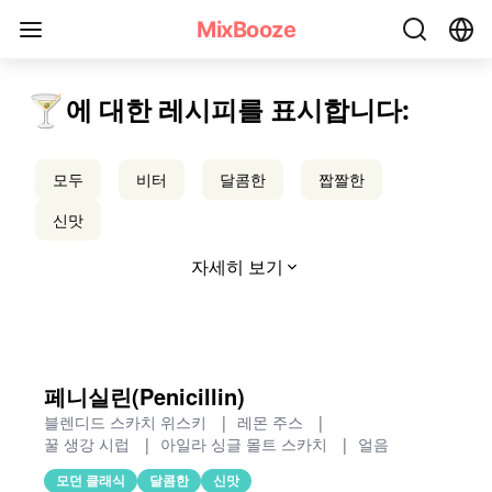
스모키 칵테일 레시피 - MixBooze
MixBooze
🍸
에 대한 레시피를 표시합니다:
모두
비터
달콤한
짭짤한
신맛
자세히 보기
페니실린(Penicillin)
블렌디드 스카치 위스키
|
레몬 주스
|
꿀 생강 시럽
|
아일라 싱글 몰트 스카치
|
얼음
모던 클래식
달콤한
신맛