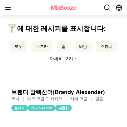
코냑 칵테일 레시피 - MixBooze
MixBooze
🍸
에 대한 레시피를 표시합니다:
모두
보드카
럼
버번
스카치
자세히 보기
브랜디 알렉산더(Brandy Alexander)
코냑
|
다크 크렘 드 카카오
|
헤비 크림
|
얼음
클래식
커피 & 디저트
달콤한