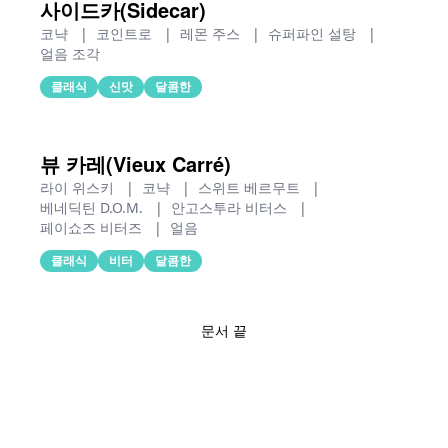
사이드카(Sidecar)
코냑
|
코인트로
|
레몬 주스
|
슈퍼파인 설탕
|
얼음 조각
클래식
신맛
달콤한
뷰 카레(Vieux Carré)
라이 위스키
|
코냑
|
스위트 베르무트
|
베네딕틴 D.O.M.
|
안고스투라 비터스
|
페이쇼즈 비터즈
|
얼음
클래식
비터
달콤한
문서 끝