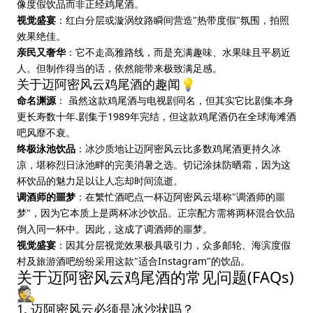
像度假饮品而非正经鸡尾酒。
视觉盛宴
：红白分层或漩涡纹路瞬间营造"热带度假"氛围，拍照
效果绝佳。
亲民又奢华
：它不走高雅路线，而是充满趣味、水果味且平易近
人。但制作得当的话，依然能带来极致满足感。
关于迈阿密风云鸡尾酒的趣闻💡
命名渊源
： 虽然这款鸡尾酒与电视剧同名，但其实它比剧集本身
更长寿数十年.剧集于1989年完结，但这款鸡尾酒仍在全球海滩酒
吧风靡不衰。
终极泳池饮品
：冰沙质地让迈阿密风云比多数鸡尾酒更持久冰
凉，堪称烈日泳池畔的完美消暑之选。切记涂抹防晒霜，因为这
杯饮品的魅力足以让人忘却时间流逝。
调酒师的噩梦
：在繁忙酒吧点一杯迈阿密风云堪称"调酒师的噩
梦"，因为它本质上是两杯冰沙饮品。正宗配方需将两杯混合饮品
倒入同一杯中。因此，这成了调酒师的噩梦。
视觉盛宴
：因其分层视觉效果极具吸引力，众多邮轮、海滨度假
村及旅游酒吧纷纷采用这款"适合Instagram"的饮品。
关于迈阿密风云鸡尾酒的常见问题(FAQs)
🕵️
1. 迈阿密风云必须是冰沙状吗？