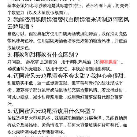
基本必须如此.冰沙质地是其标志性特征。若不冷冻上桌，将失去
半数魅力（以及大量度假氛围）。
2. 我能否用黑朗姆酒替代白朗姆酒来调制迈阿密风
云鸡尾酒？
当然可以。但经典配方使用白朗姆酒或淡朗姆酒，以保持明亮热
带风味与色泽。使用黑朗姆酒会增添更浓郁的糖蜜风味，并使酒
液呈现深色。
3. 椰浆和甜椰浆有什么区别？
好问题。
甜椰浆
是加糖的，用于调制鸡尾酒（如
椰林飘香
）。
椰浆
通常为无糖款，适用于烹饪。本饮品请选用甜椰浆。
4. 迈阿密风云鸡尾酒会不会太甜？我担心会很甜。
甜度确实不低，这一点毋庸置疑。但草莓与青柠的酸味形成平
衡，菠萝椰子部分虽带奶油质地却充满热带风情。若觉得过甜，
可减少糖浆，减少甜椰浆用量，或用新鲜菠萝泥替代部分菠萝
汁。
5. 迈阿密风云鸡尾酒该用什么杯型？
传统选择是大型飓风杯，既能展现绚丽的分层色泽，又能容纳所
有成分及装饰物。紧急情况下，任何大容量玻璃杯皆可替代，如
皮尔森啤酒杯或大型葡萄酒杯。