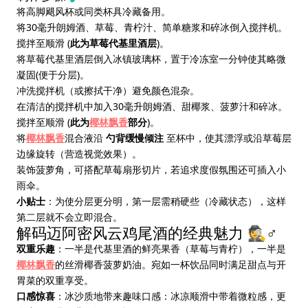
将高脚飓风杯或同类杯具冷藏备用。
将30毫升朗姆酒、草莓、青柠汁、简单糖浆和碎冰倒入搅拌机。
搅拌至顺滑 (
此为草莓代基里酒层
)。
将草莓代基里酒层倒入冰镇玻璃杯，置于冷冻室一分钟使其略微
凝固(便于分层)。
冲洗搅拌机（或擦拭干净）避免颜色混杂。
在清洁的搅拌机中加入30毫升朗姆酒、甜椰浆、菠萝汁和碎冰。
搅拌至顺滑 (
此为
椰林飘香
部分
)。
将
椰林飘香
混合液沿
勺背缓慢倾注
至杯中，使其漂浮或沿草莓层
边缘旋转（营造视觉效果）。
装饰菠萝角，可搭配草莓扇形切片，若追求度假氛围还可插入小
雨伞。
小贴士
：为使分层更分明，第一层需稍硬些（冷藏状态），这样
第二层就不会立即混合。
解码迈阿密风云鸡尾酒的经典魅力 🕵️♂
双重乐趣
：一半是代基里酒的鲜亮果香（草莓与青柠），一半是
椰林飘香
的丝滑椰香菠萝奶油。宛如一杯饮品同时满足甜点与开
胃菜的双重享受。
口感惊喜
：冰沙质地带来趣味口感：冰凉顺滑中带着微粒感，更