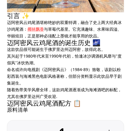
引言 ✨
迈阿密风云鸡尾酒堪称绝妙的双重特调，融合了史上两大经典冰
沙鸡尾酒：
椰林飘香
与草莓代基里。它充满趣味、水果味四溢、
华丽炫目，正是那种必须配上墨镜才能享用的饮品。
迈阿密风云鸡尾酒的诞生历史 🌌
这款饮品很可能诞生于佛罗里达州迈阿密，故得此名。
其兴起于1980年代末至1990年代初，恰逢冰沙调酒机风靡与"度
假风"冰饮热潮。
命名或许向电视剧《迈阿密风云》（1984-89）致敬，该剧以粉
彩西装与海滩黑色电影风格著称，但部分资料显示此饮品早于剧
集诞生。
随着热带美学风靡全球，这款鸡尾酒逐渐成为海滩酒吧的标配，
尤其在佛罗里达州广受欢迎.
迈阿密风云鸡尾酒配方 📋
原料清单