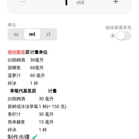
−
+
std
单位
保持屏幕常亮
oz
ml
cl
☀
椰林飘香
层
计量单位
白朗姆酒
30毫升
甜椰浆
60毫升
菠萝汁
60 毫升
碎冰
1 杯
草莓代基里层
计量
白朗姆酒
30 毫升
新鲜或冷冻草莓
1 杯(≈ 150 克)
青柠汁
30 毫升
简单糖浆
15 毫升
碎冰
1 杯
制作步骤 🧪