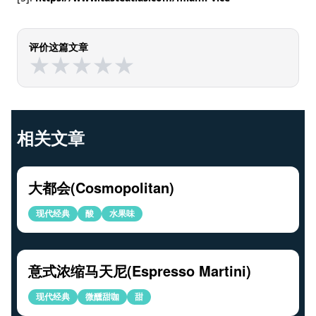
评价这篇文章
★
★
★
★
★
★
★
★
★
★
相关文章
大都会(Cosmopolitan)
现代经典
酸
水果味
意式浓缩马天尼(Espresso Martini)
现代经典
微醺甜咖
甜