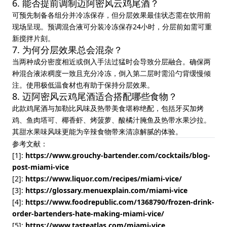
6. 能否提前调制迈阿密风云鸡尾酒？
可预先制备各组分并冷冻保存，但分层效果最佳状态需在饮用前
现场呈现。预调混合液可分装冷冻保存24小时，分层前如需可重
新搅拌片刻。
7. 为何分层效果总会混杂？
当两种成分密度相近或倒入手法过猛时会导致分层融合。确保两
种混合液浓稠度一致且充分冷冻，倒入第二层时需沿勺背缓慢倾
注。使用极低温食材也有助于保持分层效果。
8. 迈阿密风云鸡尾酒适合搭配哪些食物？
此款鸡尾酒与加勒比风味及热带美食堪称绝配，包括牙买加烤
鸡、鱼肉塔可、椰香虾、烤菠萝、酸橘汁腌鱼及热带水果沙拉。
其甜水果味风味更能为辛辣食物带来清凉解腻的体验。
参考文献：
[1]:
https://www.grouchy-bartender.com/cocktails/blog-
post-miami-vice
[2]:
https://www.liquor.com/recipes/miami-vice/
[3]:
https://glossary.menuexplain.com/miami-vice
[4]:
https://www.foodrepublic.com/1368790/frozen-drink-
order-bartenders-hate-making-miami-vice/
[5]:
https://www.tasteatlas.com/miami-vice