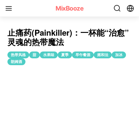
止痛药鸡尾酒(Painkiller)食谱
MixBooze
止痛药(Painkiller)：一杯能“治愈”
灵魂的热带魔法
热带风格
甜
水果味
夏季
早午餐酒
摇和法
加冰
朗姆酒