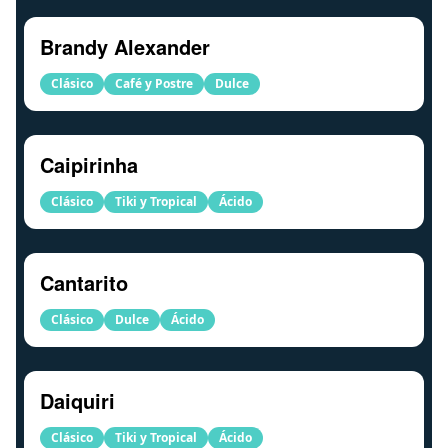
Brandy Alexander
Clásico
Café y Postre
Dulce
Caipirinha
Clásico
Tiki y Tropical
Ácido
Cantarito
Clásico
Dulce
Ácido
Daiquiri
Clásico
Tiki y Tropical
Ácido