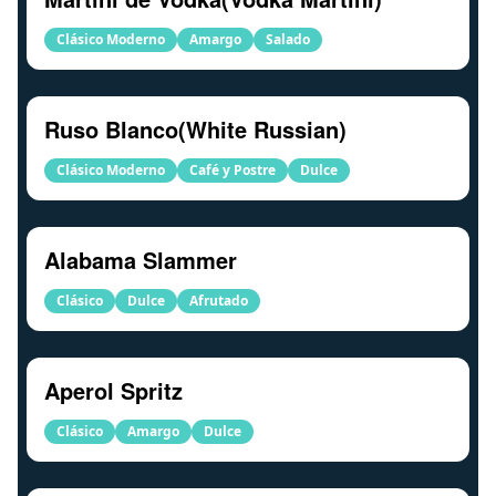
Clásico Moderno
Amargo
Salado
Ruso Blanco(White Russian)
Clásico Moderno
Café y Postre
Dulce
Alabama Slammer
Clásico
Dulce
Afrutado
Aperol Spritz
Clásico
Amargo
Dulce