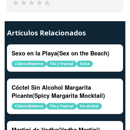
★
★
★
★
★
★
★
★
★
★
Artículos Relacionados
Sexo en la Playa(Sex on the Beach)
Clásico Moderno
Tiki y Tropical
Dulce
Cóctel Sin Alcohol Margarita
Picante(Spicy Margarita Mocktail)
Clásico Moderno
Tiki y Tropical
Sin alcohol
Martini de Vodka(Vodka Martini)