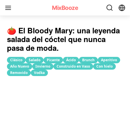
Receta del cóctel Bloody Mary
MixBooze
🍅 El Bloody Mary: una leyenda
salada del cóctel que nunca
pasa de moda.
Clásico
Salado
Picante
Ácido
Brunch
Aperitivo
Año Nuevo
Invierno
Construido en Vaso
Con hielo
Removido
Vodka