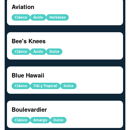
Aviation
Clásico
Ácido
Herbáceo
Bee's Knees
Clásico
Ácido
Dulce
Blue Hawaii
Clásico
Tiki y Tropical
Dulce
Boulevardier
Clásico
Amargo
Dulce