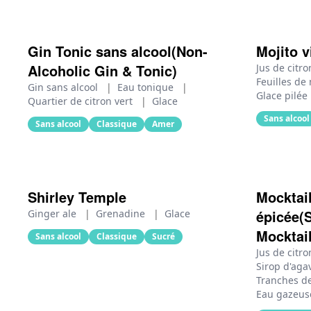
Gin Tonic sans alcool(Non-
Mojito v
Alcoholic Gin & Tonic)
Jus de citro
Feuilles d
Gin sans alcool
|
Eau tonique
|
Glace pilée
Quartier de citron vert
|
Glace
Sans alcool
Sans alcool
Classique
Amer
Shirley Temple
Mocktai
épicée(
Ginger ale
|
Grenadine
|
Glace
Mocktail
Sans alcool
Classique
Sucré
Jus de citro
Sirop d'ag
Tranches d
Eau gazeu