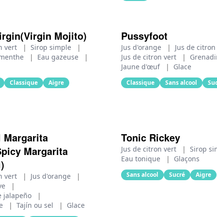
irgin(Virgin Mojito)
Pussyfoot
n vert
|
Sirop simple
|
Jus d'orange
|
Jus de citro
e menthe
|
Eau gazeuse
|
Jus de citron vert
|
Grenad
Jaune d'œuf
|
Glace
Classique
Aigre
Classique
Sans alcool
Su
l Margarita
Tonic Rickey
Spicy Margarita
Jus de citron vert
|
Sirop s
Eau tonique
|
Glaçons
)
Sans alcool
Sucré
Aigre
n vert
|
Jus d'orange
|
ave
|
e jalapeño
|
se
|
Tajín ou sel
|
Glace