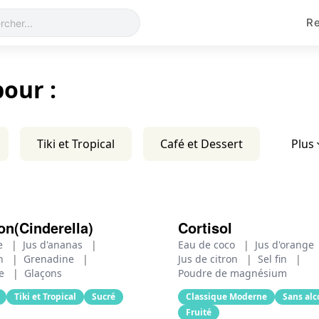
Re
pour :
Tiki et Tropical
Café et Dessert
Plus
on(Cinderella)
Cortisol
ge
|
Jus d'ananas
|
Eau de coco
|
Jus d'orange
on
|
Grenadine
|
Jus de citron
|
Sel fin
|
se
|
Glaçons
Poudre de magnésium
Tiki et Tropical
Sucré
Classique Moderne
Sans alc
Fruité