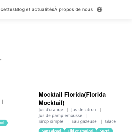
cettes
Blog et actualités
À propos de nous
Mocktail Florida(Florida
Mocktail)
|
Jus d'orange
|
Jus de citron
|
Jus de pamplemousse
|
Sirop simple
|
Eau gazeuse
|
Glace
ool
Sans alcool
Tiki et Tropical
Sucré