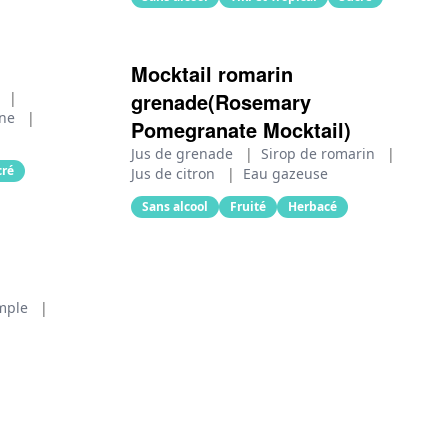
Mocktail romarin
grenade(Rosemary
n
|
ine
|
Pomegranate Mocktail)
Jus de grenade
|
Sirop de romarin
|
cré
Jus de citron
|
Eau gazeuse
Sans alcool
Fruité
Herbacé
imple
|