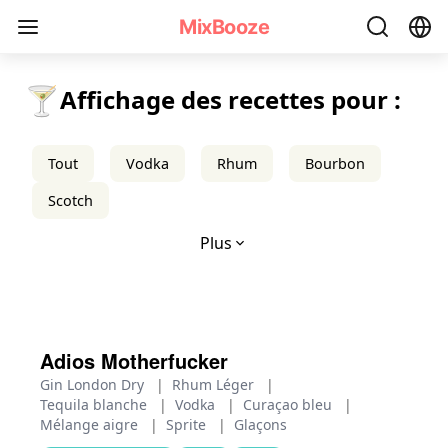
Recettes de Cocktails à la Liqueur - MixBooze
MixBooze
🍸
Affichage des recettes pour :
Tout
Vodka
Rhum
Bourbon
Scotch
Plus
Adios Motherfucker
Gin London Dry
|
Rhum Léger
|
Tequila blanche
|
Vodka
|
Curaçao bleu
|
Mélange aigre
|
Sprite
|
Glaçons