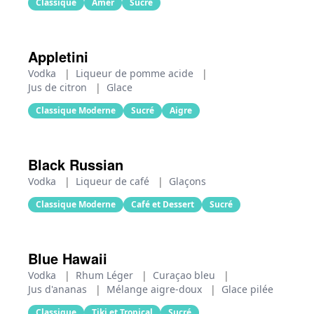
Classique
Amer
Sucré
Appletini
Vodka
|
Liqueur de pomme acide
|
Jus de citron
|
Glace
Classique Moderne
Sucré
Aigre
Black Russian
Vodka
|
Liqueur de café
|
Glaçons
Classique Moderne
Café et Dessert
Sucré
Blue Hawaii
Vodka
|
Rhum Léger
|
Curaçao bleu
|
Jus d'ananas
|
Mélange aigre-doux
|
Glace pilée
Classique
Tiki et Tropical
Sucré