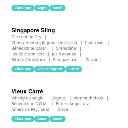
Classique
Aigre
Sucré
Singapore Sling
Gin London Dry
|
Cherry Heering (liqueur de cerise)
|
Cointreau
|
Bénédictine D.O.M.
|
Grenadine
|
Jus de citron vert
|
Jus d'ananas
|
Bitters Angostura
|
Eau gazeuse
|
Glaçons
Classique
Tiki et Tropical
Fruité
Vieux Carré
Whisky de seigle
|
Cognac
|
Vermouth doux
|
Bénédictine D.O.M.
|
Bitters Angostura
|
Amers de Peychaud
|
Glace
Classique
Amer
Sucré