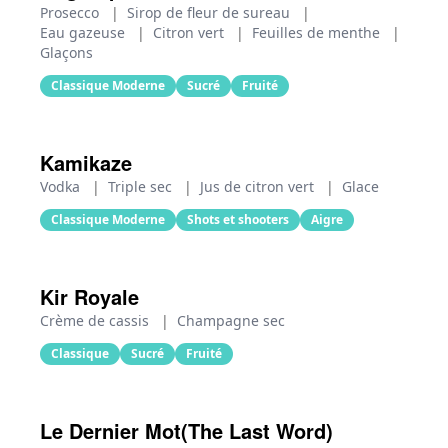
Prosecco
|
Sirop de fleur de sureau
|
Eau gazeuse
|
Citron vert
|
Feuilles de menthe
|
Glaçons
Classique Moderne
Sucré
Fruité
Kamikaze
Vodka
|
Triple sec
|
Jus de citron vert
|
Glace
Classique Moderne
Shots et shooters
Aigre
Kir Royale
Crème de cassis
|
Champagne sec
Classique
Sucré
Fruité
Le Dernier Mot(The Last Word)