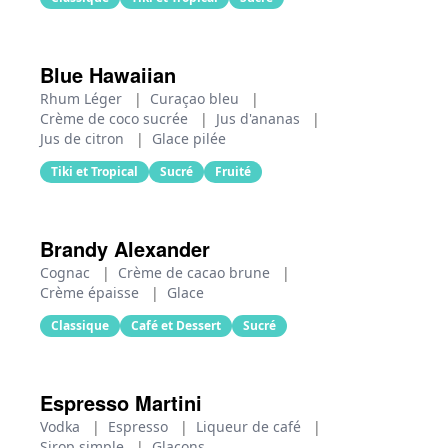
Blue Hawaiian
Rhum Léger
|
Curaçao bleu
|
Crème de coco sucrée
|
Jus d'ananas
|
Jus de citron
|
Glace pilée
Tiki et Tropical
Sucré
Fruité
Brandy Alexander
Cognac
|
Crème de cacao brune
|
Crème épaisse
|
Glace
Classique
Café et Dessert
Sucré
Espresso Martini
Vodka
|
Espresso
|
Liqueur de café
|
Sirop simple
|
Glaçons