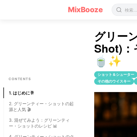
グリーンティー・ショット(Green Tea Shot)のカクテルレシピ
MixBooze
グリーン
Shot
🍵✨
ショット＆シューター
CONTENTS
その他のウイスキー
1. はじめに🥂
2. グリーンティー・ショットの起
源と人気 🎬
3. 混ぜてみよう：グリーンティ
ー・ショットのレシピ 📊
4. グリーンティー・ショットのク