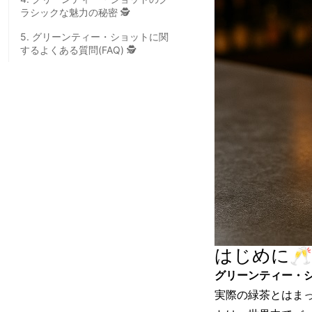
ラシックな魅力の秘密 🕵️
5. グリーンティー・ショットに関
するよくある質問(FAQ) 🕵️
はじめに🥂
グリーンティー・
実際の緑茶とはま