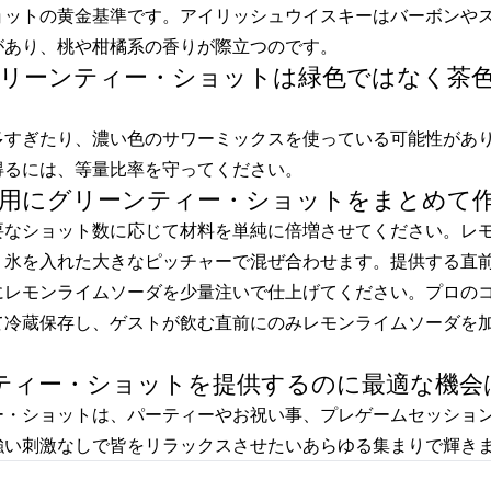
ョットの黄金基準です。アイリッシュウイスキーはバーボンや
があり、桃や柑橘系の香りが際立つのです。
のグリーンティー・ショットは緑色ではなく茶
多すぎたり、濃い色のサワーミックスを使っている可能性があ
得るには、等量比率を守ってください。
ィー用にグリーンティー・ショットをまとめて
要なショット数に応じて材料を単純に倍増させてください。レ
、氷を入れた大きなピッチャーで混ぜ合わせます。提供する直
にレモンライムソーダを少量注いで仕上げてください。プロの
て冷蔵保存し、ゲストが飲む直前にのみレモンライムソーダを
ーンティー・ショットを提供するのに最適な機会
ー・ショットは、パーティーやお祝い事、プレゲームセッショ
強い刺激なしで皆をリラックスさせたいあらゆる集まりで輝き