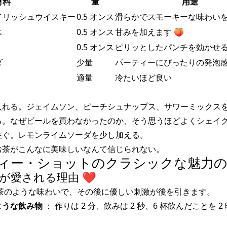
材料
量
用途
イリッシュウイスキー
0.5 オンス
滑らかでスモーキーな味わいを
ス
0.5 オンス
甘みを加えます 🍑
0.5 オンス
ピリッとしたパンチを効かせる 
ダ
少量
パーティーにぴったりの発泡感 
適量
冷たいほど良い
れる。ジェイムソン、ピーチシュナップス、サワーミックスを加
る。なぜビールを買わなかったのか、そう思うほどよくシェイ
注ぐ。レモンライムソーダを少し加える。
お茶がこんなに美味しいなんて信じられない。
ィー・ショットのクラシックな魅力の秘密
が愛される理由 ❤️
お茶のような味わいで、その後に優しい刺激が後を引きます。
ような飲み物
： 作りは 2 分、飲みは 2 秒、6 杯飲んだことを 