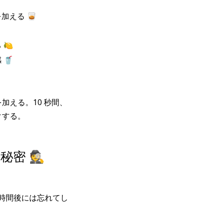
加える 🥃
🍋
🥤
える。10 秒間、
クする。
 🕵️
2 時間後には忘れてし