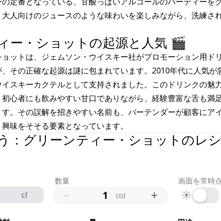
ーの定番となっている、甘酸っぱいアルコールのパーティーを
。大人向けのジュースのような味わいを楽しみながら、洗練さ
ィー・ショットの起源と人気 🎬
ショットは、ジェムソン・ウイスキー社がプロモーション用ド
、その正確な起源は謎に包まれています。2010年代に人気が
ウイスキーカクテルとして支持されました。このドリンクの魅
。初心者にも飲みやすい甘口でありながら、経験豊富な舌も満
ます。その誤解を招きやすい名前も、バーテンダーが顧客にア
、興味をそそる要素となっています。
う：グリーンティー・ショットのレシピ
数量
画面を常時
−
+
☀
cl
std