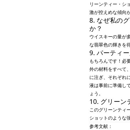
リーンティー・シ
激が控えめな傾向
8. なぜ私
か？
ウイスキーの量が
な翡翠色の輝きを
9. パーテ
もちろんです！必
外の材料をすべて
に注ぎ、それぞれ
液は事前に準備し
ょう。
10. グリ
このグリーンティ
ショットのような
参考文献：