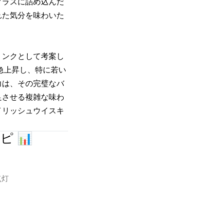
グラスに詰め込んだ
れた気分を味わいた
リンクとして考案し
急上昇し、特に若い
力は、その完璧なバ
足させる複雑な味わ
イリッシュウイスキ
 📊
点灯