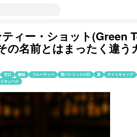
ティー・ショット(Green T
)：その名前とはまったく違う
甘口
酸味
フルーティー
聖パトリックの日
夏
ナイトキャップ
リキュール