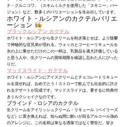
ナ・クルニコワ」（スキムミルクを使用した「スキニー」バー
ジョン）など、数多くのバリエーションを生み出しています。
ホワイト・ルシアンのカクテルバリエ
ーション 👩‍🍳
ブラックルシアン カクテル
ホワイト・ルシアンから生クリームを削ぎ落とせば、より陰鬱
で神秘的な従兄弟が現れる。ウォッカとコーヒーリキュールを
氷の上に乗せただけのこの一杯は、乳製品を過大評価している
と思う人や、生クリームの賞味期限を確認し忘れた人にぴった
りだ。
マッドスライド・カクテル
ホワイト・ルシアンにアイスクリームとチョコレートリキュー
ルを混ぜれば、おめでとう！ストローで飲んでも社会的に許さ
れるデザートが完成です。マッドスライドは、要するに特典付
きミルクシェイクなのです。
ブラインド・ロシアのカクテル
生クリームをアイリッシュクリーム・リキュール（ベイリーズ
など）に置き換えれば、知らぬ間に酔いが回るアルコール強め
のアレンジに。この名前は単なる洒落ではなく警告だ。皆さ