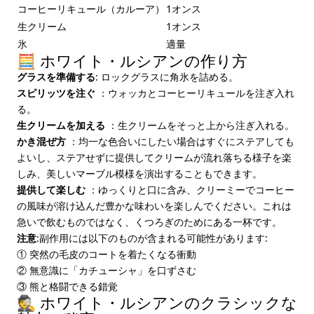
コーヒーリキュール（カルーア）
1オンス
生クリーム
1オンス
氷
適量
🧮 ホワイト・ルシアンの作り方
グラスを準備する
: ロックグラスに角氷を詰める。
スピリッツを注ぐ
：ウォッカとコーヒーリキュールを注ぎ入れ
る。
生クリームを加える
：生クリームをそっと上から注ぎ入れる。
かき混ぜ方
：均一な色合いにしたい場合はすぐにステアしても
よいし、ステアせずに提供してクリームが流れ落ちる様子を楽
しみ、美しいマーブル模様を演出することもできます。
提供して楽しむ
：ゆっくりと口に含み、クリーミーでコーヒー
の風味が溶け込んだ豊かな味わいを楽しんでください。これは
急いで飲むものではなく、くつろぎのためにある一杯です。
注意
:副作用には以下のものが含まれる可能性があります:
① 突然の毛皮のコートを着たくなる衝動
② 無意識に「カチューシャ」を口ずさむ
③ 熊と格闘できる錯覚
🕵️ ホワイト・ルシアンのクラシックな