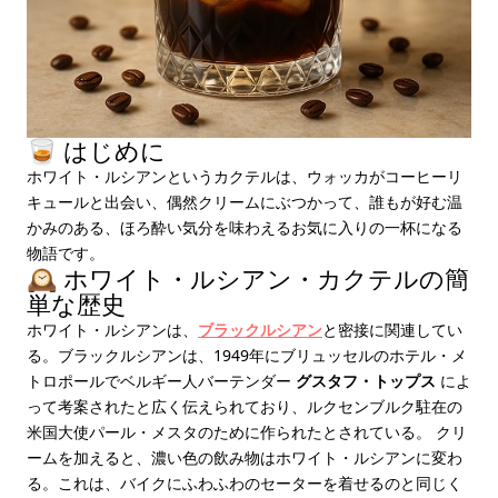
🥃 はじめに
ホワイト・ルシアンというカクテルは、ウォッカがコーヒーリ
キュールと出会い、偶然クリームにぶつかって、誰もが好む温
かみのある、ほろ酔い気分を味わえるお気に入りの一杯になる
物語です。
🕰️ ホワイト・ルシアン・カクテルの簡
単な歴史
ホワイト・ルシアンは、
ブラックルシアン
と密接に関連してい
る。ブラックルシアンは、1949年にブリュッセルのホテル・メ
トロポールでベルギー人バーテンダー
グスタフ・トップス
によ
って考案されたと広く伝えられており、ルクセンブルク駐在の
米国大使パール・メスタのために作られたとされている。 クリ
ームを加えると、濃い色の飲み物はホワイト・ルシアンに変わ
る。これは、バイクにふわふわのセーターを着せるのと同じく