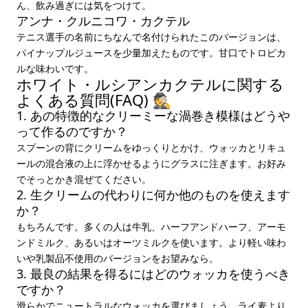
ん、飲み過ぎには気をつけて。
アンナ・クルニコワ・カクテル
テニス選手の名前にちなんで名付けられたこのバージョンは、
パイナップルジュースを少量加えたものです。甘口でトロピカ
ルな味わいです。
ホワイト・ルシアンカクテルに関する
よくある質問(FAQ) 🕵️
1. あの特徴的なクリーミーな渦巻き模様はどうや
って作るのですか？
スプーンの背にクリームをゆっくりとかけ、ウォッカとリキュ
ールの混合液の上に浮かせるようにグラスに注ぎます。お好み
でそっとかき混ぜてください。
2. 生クリームの代わりに何か他のものを使えます
か？
もちろんです。多くの人は牛乳、ハーフアンドハーフ、アーモ
ンドミルク、あるいはオーツミルクを使います。より軽い味わ
いや乳製品不使用のバージョンをお望みなら。
3. 最良の結果を得るにはどのウォッカを使うべき
ですか？
滑らかでニュートラルなウォッカを選びましょう。ライ麦より