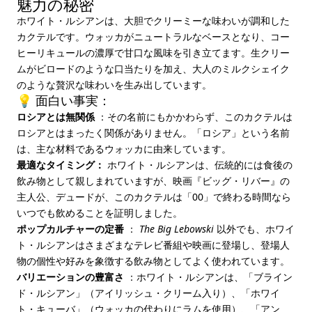
魅力の秘密
ホワイト・ルシアンは、大胆でクリーミーな味わいが調和した
カクテルです。ウォッカがニュートラルなベースとなり、コー
ヒーリキュールの濃厚で甘口な風味を引き立てます。生クリー
ムがビロードのような口当たりを加え、大人のミルクシェイク
のような贅沢な味わいを生み出しています。
💡 面白い事実：
ロシアとは無関係
：その名前にもかかわらず、このカクテルは
ロシアとはまったく関係がありません。「ロシア」という名前
は、主な材料であるウォッカに由来しています。
最適なタイミング：
ホワイト・ルシアンは、伝統的には食後の
飲み物として親しまれていますが、映画『ビッグ・リバー』の
主人公、デュードが、このカクテルは「00」で終わる時間なら
いつでも飲めることを証明しました。
ポップカルチャーの定番
：
The Big Lebowski
以外でも、ホワイ
ト・ルシアンはさまざまなテレビ番組や映画に登場し、登場人
物の個性や好みを象徴する飲み物としてよく使われています。
バリエーションの豊富さ
：ホワイト・ルシアンは、「ブライン
ド・ルシアン」（アイリッシュ・クリーム入り）、「ホワイ
ト・キューバ」（ウォッカの代わりにラムを使用）、「アン