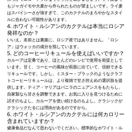
もジャガイモや大麦から作られたものが望ましいです。ライ麦
はスパイシーさが強すぎて、このカクテルのまろやかなスタイ
ルに合わない可能性があります。
4. ホワイト・ルシアンのカクテルは本当にロシア
発祥なのか？
いいえ。名前とは裏腹に、ロシア産ではありません。「ロシ
ア」はウォッカの成分を指しています。
5. どのコーヒーリキュールを使えばいいですか？
カルーアは定番であり、ほとんどのレシピで使用を前提として
います。甘く、コーヒーの風味が前面に出ていて、信頼できる
リキュールです。しかし、ミスター・ブラックのようなクラフ
トコーヒーリキュールは、より複雑で甘さ控えめの選択肢を提
供します。ティア・マリアはバニラのニュアンスをもたらし、
自家製なら甘さを調整できます。お気に入りを見つけるために
試すのもよし、カルーアを使い続けるのもよし。クラシックが
クラシックたるには理由があるのですから。
6. ホワイト・ルシアンのカクテルには何カロリー
含まれていますか？
健康食品だなんて思わないでください。標準的なホワイト・ル