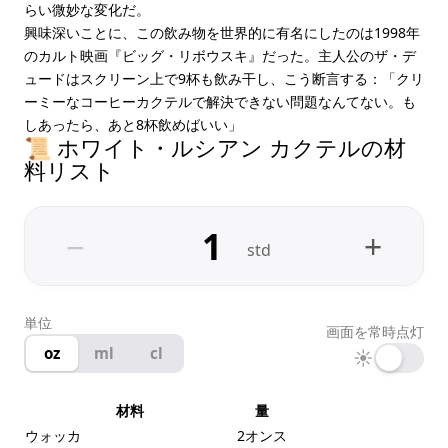
らい微妙な変化だ。
興味深いことに、この飲み物を世界的に有名にしたのは1998年
のカルト映画『ビッグ・リボウスキ』だった。主人公のザ・デ
ュードはスクリーン上で9杯も飲み干し、こう断言する：「クリ
ーミーなコーヒーカクテルで解決できない問題なんてない。も
しあったら、あと8杯飲めばいい」
📜 ホワイト・ルシアン カクテルの材
料リスト
−
+
std
単位
画面を常時点灯
oz
ml
cl
☀
材料
量
ウォッカ
2オンス