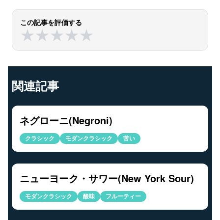
この記事を評価する
★
★
★
★
★
★
★
★
★
★
関連記事
ネグローニ(Negroni)
クラシック
モダンクラシック
苦い
ニューヨーク・サワー(New York Sour)
モダンクラシック
酸味
フルーティー