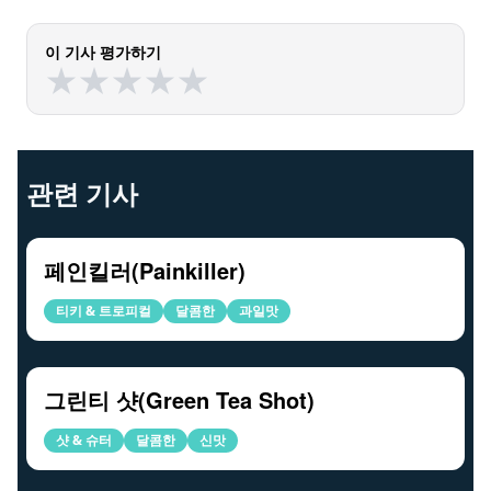
이 기사 평가하기
★
★
★
★
★
★
★
★
★
★
관련 기사
페인킬러(Painkiller)
티키 & 트로피컬
달콤한
과일맛
그린티 샷(Green Tea Shot)
샷 & 슈터
달콤한
신맛