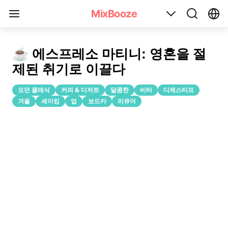
에스프레소 마티니(Espresso Martini) 칵테일 레시피
MixBooze
☕️ 에스프레소 마티니: 영혼을 절
제된 취기로 이끌다
모던 클래식
커피 & 디저트
달콤한
비터
디제스티프
겨울
셰이킹
업
보드카
리큐어