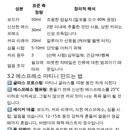
표준 측
성분
창의적 해석
정량
보드카
50ml
조용한 암살자 (알코올 도수 40% 권장)
신선한 에스
2분 이내에 추출한 것만 사용, 상한 커피는
30ml
프레소
신성 모독입니다.
커피 리큐어
20ml
칼루아가 선호됨 (캐러멜 벨벳 터치)
심플 시럽
5-10ml
단맛을 더하기 위해
커피 원두
3
(선택 사항) 삼위일체: 건강/부/행복
필요에
따뜻한 칵테일은 인류에 대한 범죄이기 때
얼음 조각
따라
문입니다
3.2 에스프레소 마티니 만드는 법
1️⃣
글라스 프로스팅
: 마티니 글라스를 10분 동안 차게 식힌다
2️⃣
에스프레소 템퍼링
: 흔들기 전에 신선한 에스프레소를 25°C
이하로 식히세요. 그렇지 않으면 커피 맛이 나는 족욕 물이 될 것
입니다.
3️⃣
셰이커 대결
: 보드카, 커피 리큐어, 식힌 에스프레소, 심플 시
럽, 얼음을 섞습니다. 12~15초 동안 강하게 흔들어 얼음이 생길
때까지 흔듭니다, 바텐더의 체력 테스트의 정수입니다
4️⃣
폼 알케미
: 짙은 거품을 유지한 채 차가운 잔에 따르세요. 칵