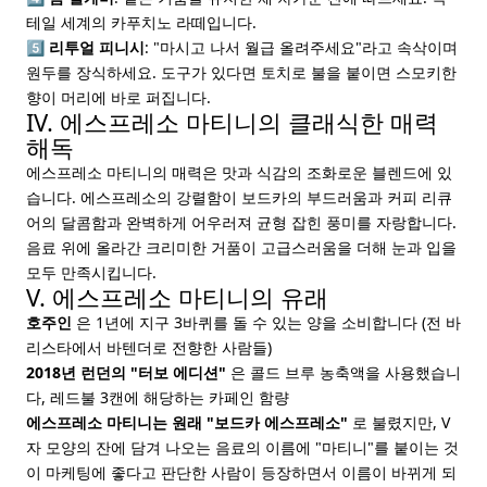
테일 세계의 카푸치노 라떼입니다.
5️⃣
리투얼 피니시
: "마시고 나서 월급 올려주세요"라고 속삭이며
원두를 장식하세요. 도구가 있다면 토치로 불을 붙이면 스모키한
향이 머리에 바로 퍼집니다.
IV. 에스프레소 마티니의 클래식한 매력
해독
에스프레소 마티니의 매력은 맛과 식감의 조화로운 블렌드에 있
습니다. 에스프레소의 강렬함이 보드카의 부드러움과 커피 리큐
어의 달콤함과 완벽하게 어우러져 균형 잡힌 풍미를 자랑합니다.
음료 위에 올라간 크리미한 거품이 고급스러움을 더해 눈과 입을
모두 만족시킵니다.
V. 에스프레소 마티니의 유래
호주인
은 1년에 지구 3바퀴를 돌 수 있는 양을 소비합니다 (전 바
리스타에서 바텐더로 전향한 사람들)
2018년 런던의 "터보 에디션"
은 콜드 브루 농축액을 사용했습니
다, 레드불 3캔에 해당하는 카페인 함량
에스프레소 마티니는 원래 "보드카 에스프레소"
로 불렸지만, V
자 모양의 잔에 담겨 나오는 음료의 이름에 "마티니"를 붙이는 것
이 마케팅에 좋다고 판단한 사람이 등장하면서 이름이 바뀌게 되