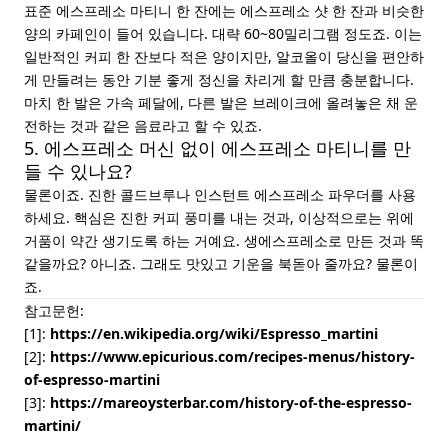
표준 에스프레소 마티니 한 잔에는 에스프레소 샷 한 잔과 비슷한
양의 카페인이 들어 있습니다. 대략 60~80밀리그램 정도죠. 이는
일반적인 커피 한 잔보다 적은 양이지만, 알코올이 당신을 편안하
게 만들려는 동안 기분 좋게 정신을 차리게 할 만큼 충분합니다.
마치 한 발은 가속 페달에, 다른 발은 브레이크에 올려놓은 채 운
전하는 것과 같은 음료라고 할 수 있죠.
5. 에스프레소 머신 없이 에스프레소 마티니를 만
들 수 있나요?
물론이죠. 진한 콜드브루나 인스턴트 에스프레소 파우더를 사용
하세요. 핵심은 진한 커피 풍미를 내는 것과, 이상적으로는 위에
거품이 약간 생기도록 하는 거예요. 생에스프레소로 만든 것과 똑
같을까요? 아니죠. 그래도 맛있고 기운을 북돋아 줄까요? 물론이
죠.
참고문헌:
[1]:
https://en.wikipedia.org/wiki/Espresso_martini
[2]:
https://www.epicurious.com/recipes-menus/history-
of-espresso-martini
[3]:
https://mareoysterbar.com/history-of-the-espresso-
martini/