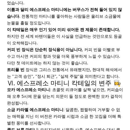
었습니다.
이름과 달리 에스프레소 마티니에는 버무스가 전혀 들어 있지 않
습니다
. 전통적인 마티니를 좋아하는 사람들은 올리브 소금물에
눈물을 흘릴 정도입니다.
이 칵테일은 매우 인기 있어 미리 섞어둔 캔 제품이 존재합니다
,
하지만 전 세계 바텐더들은 이 사실을 언급하는 것만으로도 등골
이 오싹해집니다.
커피 빈 장식은 단순히 장식용이 아닙니다
, 커피 빈을 이빨로 부
수고 마시면 커피의 향과 맛을 더욱 풍부하게 느낄 수 있습니다.
다만 첫 데이트에는 하지 않는 것이 좋습니다.
트리플 빈
장식은 그리스 전통에서 유래했지만, 현대적 해석에서
는 "고객 승인", "정시 퇴근", "실제 주말"을 의미한다고 합니다.
Ⅵ. 에스프레소 마티니 칵테일의 변주 👩‍🍳
모카 에스프레소 마티니
: 초콜릿 리큐어를 살짝 넣으면, 커피숍이
왜 오후 5시에 문을 닫는지 의문이 들 정도로 완벽한 모카 걸작이
완성됩니다.
소금 카라멜 에스프레소 마티니
: 달콤한, 짭짤하며 거부할 수 없
는 매력을 지닌 이 버전은 카라멜 시럽과 소금 한 꼬집을 더해 특
별한 풍미를 선사합니다.
콜드 브루 마티니
: 오리지널의 시원한 사촌. 에스프레소 대신 콜