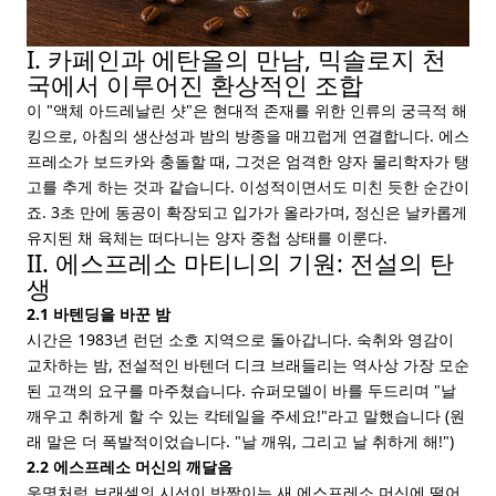
I. 카페인과 에탄올의 만남, 믹솔로지 천
국에서 이루어진 환상적인 조합
이 "액체 아드레날린 샷"은 현대적 존재를 위한 인류의 궁극적 해
킹으로, 아침의 생산성과 밤의 방종을 매끄럽게 연결합니다. 에스
프레소가 보드카와 충돌할 때, 그것은 엄격한 양자 물리학자가 탱
고를 추게 하는 것과 같습니다. 이성적이면서도 미친 듯한 순간이
죠. 3초 만에 동공이 확장되고 입가가 올라가며, 정신은 날카롭게
유지된 채 육체는 떠다니는 양자 중첩 상태를 이룬다.
II. 에스프레소 마티니의 기원: 전설의 탄
생
2.1 바텐딩을 바꾼 밤
시간은 1983년 런던 소호 지역으로 돌아갑니다. 숙취와 영감이
교차하는 밤, 전설적인 바텐더 디크 브래들리는 역사상 가장 모순
된 고객의 요구를 마주쳤습니다. 슈퍼모델이 바를 두드리며 "날
깨우고 취하게 할 수 있는 칵테일을 주세요!"라고 말했습니다 (원
래 말은 더 폭발적이었습니다. "날 깨워, 그리고 날 취하게 해!")
2.2 에스프레소 머신의 깨달음
운명처럼 브래셀의 시선이 반짝이는 새 에스프레소 머신에 떨어