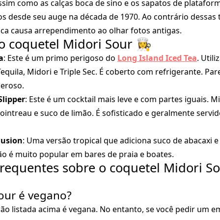
Assim como as calças boca de sino e os sapatos de platafor
nos desde seu auge na década de 1970. Ao contrário dessas
a causa arrependimento ao olhar fotos antigas.
 coquetel Midori Sour 👩‍🍳
a
: Este é um primo perigoso do
Long Island Iced Tea
. Util
equila, Midori e Triple Sec. É coberto com refrigerante. Pa
eroso.
Slipper
: Este é um cocktail mais leve e com partes iguais. M
Cointreau e suco de limão. É sofisticado e geralmente serv
lusion
: Uma versão tropical que adiciona suco de abacaxi e 
ão é muito popular em bares de praia e boates.
requentes sobre o coquetel Midori So
Sour é vegano?
rão listada acima é vegana. No entanto, se você pedir um 