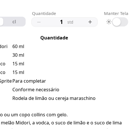
Quantidade
Manter Tela
−
+
☀
cl
std
Quantidade
dori
60 ml
30 ml
sco
15 ml
sco
15 ml
Sprite
Para completar
Conforme necessário
Rodela de limão ou cereja maraschino
o ou um copo collins com gelo.
e melão Midori, a vodca, o suco de limão e o suco de lima