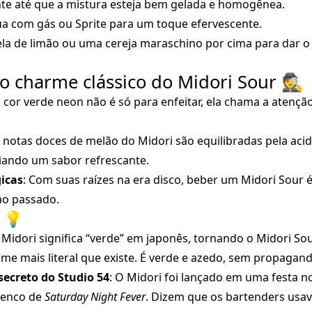
e até que a mistura esteja bem gelada e homogênea.
 com gás ou Sprite para um toque efervescente.
la de limão ou uma cereja maraschino por cima para dar o 
o charme clássico do Midori Sour 🕵️
a cor verde neon não é só para enfeitar, ela chama a atençã
s notas doces de melão do Midori são equilibradas pela aci
criando um sabor refrescante.
gicas
: Com suas raízes na era disco, beber um Midori Sour
ao passado.
 💡
: Midori significa “verde” em japonês, tornando o Midori Sou
me mais literal que existe. É verde e azedo, sem propagan
secreto do Studio 54
: O Midori foi lançado em uma festa n
lenco de
Saturday Night Fever
. Dizem que os bartenders usav