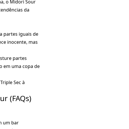
ma, o Midori Sour
 tendências da
iza partes iguais de
rece inocente, mas
isture partes
ido em uma copa de
Triple Sec à
ur (FAQs)
em um bar