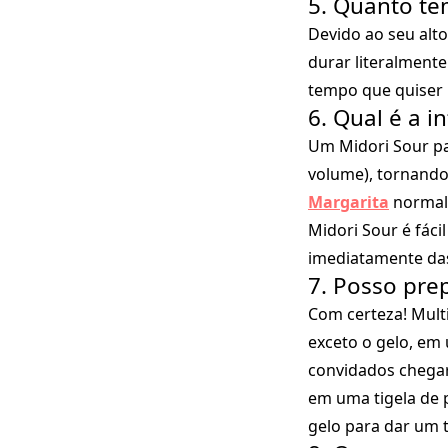
5. Quanto te
Devido ao seu alto
durar literalmente
tempo que quiser 
6. Qual é a 
Um Midori Sour pa
volume), tornando
Margarita
normal
Midori Sour é fáci
imediatamente das
7. Posso pre
Com certeza! Multi
exceto o gelo, em
convidados chegar
em uma tigela de 
gelo para dar um t