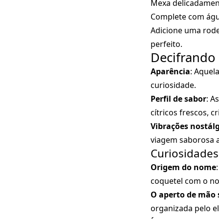
Mexa delicadament
Complete com água
Adicione uma rode
perfeito.
Decifrando 
Aparência
: Aquel
curiosidade.
Perfil de sabor
: A
cítricos frescos, 
Vibrações nostál
viagem saborosa 
Curiosidades
Origem do nome
coquetel com o no
O aperto de mão 
organizada pelo e