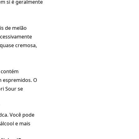
 em si é geralmente
is de melão
excessivamente
, quase cremosa,
o contém
m espremidos. O
ri Sour se
?
odca. Você pode
álcool e mais