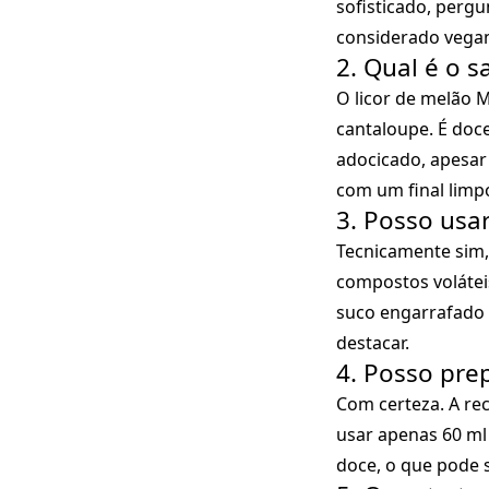
sofisticado, pergu
considerado vega
2. Qual é o s
O licor de melão 
cantaloupe. É doce
adocicado, apesar 
com um final limp
3. Posso usa
Tecnicamente sim,
compostos volátei
suco engarrafado 
destacar.
4. Posso pre
Com certeza. A rec
usar apenas 60 ml 
doce, o que pode s