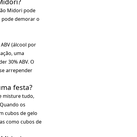
Midori?
elão Midori pode
cê pode demorar o
ABV (álcool por
ração, uma
der 30% ABV. O
 se arrepender
uma festa?
e misture tudo,
. Quando os
om cubos de gelo
e-as como cubos de