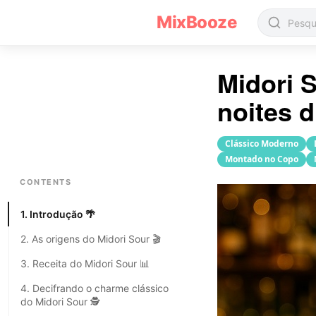
Receita de coquetel Midori Sour
MixBooze
Midori 
noites d
Clássico Moderno
Montado no Copo
CONTENTS
1. Introdução 🌴
2. As origens do Midori Sour 🎬
3. Receita do Midori Sour 📊
4. Decifrando o charme clássico
do Midori Sour 🕵️