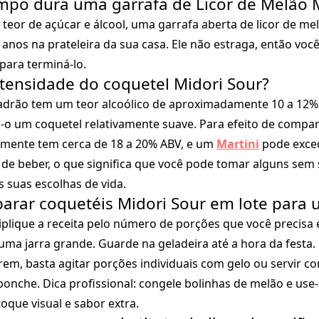
mpo dura uma garrafa de Licor de Melão 
 teor de açúcar e álcool, uma garrafa aberta de licor de m
 anos na prateleira da sua casa. Ele não estraga, então vo
para terminá-lo.
intensidade do coquetel Midori Sour?
drão tem um teor alcoólico de aproximadamente 10 a 12% 
-o um coquetel relativamente suave. Para efeito de compa
mente tem cerca de 18 a 20% ABV, e um
Martini
pode exce
l de beber, o que significa que você pode tomar alguns sem
 suas escolhas de vida.
parar coquetéis Midori Sour em lote para 
plique a receita pelo número de porções que você precisa 
 uma jarra grande. Guarde na geladeira até a hora da festa
em, basta agitar porções individuais com gelo ou servir c
ponche. Dica profissional: congele bolinhas de melão e us
oque visual e sabor extra.