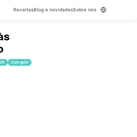
Receitas
Blog e novidades
Sobre nós
às
o
ch
Com gelo