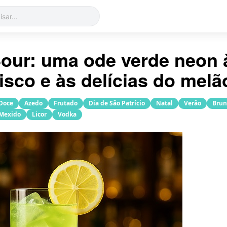
Sour: uma ode verde neon 
isco e às delícias do melã
Doce
Azedo
Frutado
Dia de São Patrício
Natal
Verão
Brun
Mexido
Licor
Vodka