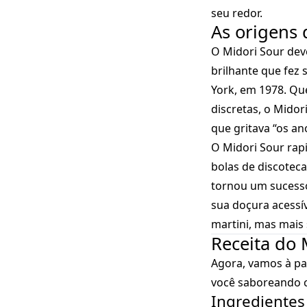
seu redor.
As origens 
O Midori Sour dev
brilhante que fez
York, em 1978. Qu
discretas, o Mido
que gritava “os an
O Midori Sour rap
bolas de discotec
tornou um sucesso
sua doçura acessí
martini, mas mais 
Receita do 
Agora, vamos à par
você saboreando c
Ingredientes