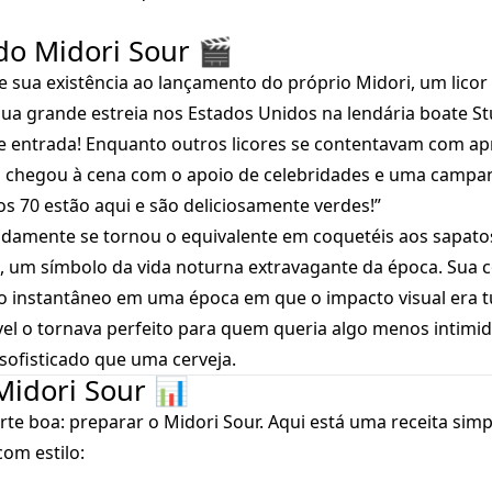
do Midori Sour 🎬
e sua existência ao lançamento do próprio Midori, um licor
 sua grande estreia nos Estados Unidos na lendária boate S
e entrada! Enquanto outros licores se contentavam com a
ri chegou à cena com o apoio de celebridades e uma camp
os 70 estão aqui e são deliciosamente verdes!”
idamente se tornou o equivalente em coquetéis aos sapato
a, um símbolo da vida noturna extravagante da época. Sua c
 instantâneo em uma época em que o impacto visual era t
vel o tornava perfeito para quem queria algo menos intim
sofisticado que uma cerveja.
Midori Sour 📊
te boa: preparar o Midori Sour. Aqui está uma receita simp
om estilo: