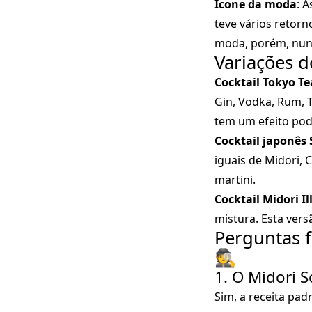
Ícone da moda
: 
teve vários retor
moda, porém, nunc
Variações do
Cocktail Tokyo Te
Gin, Vodka, Rum, T
tem um efeito pod
Cocktail japonês 
iguais de Midori, 
martini.
Cocktail Midori Il
mistura. Esta vers
Perguntas f
🕵️
1. O Midori 
Sim, a receita pad