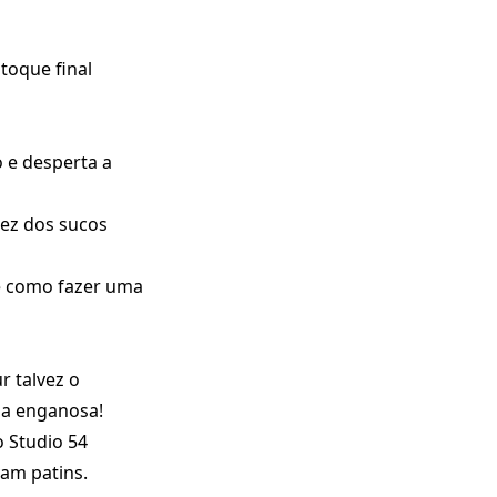
toque final
o e desperta a
dez dos sucos
 é como fazer uma
r talvez o
da enganosa!
o Studio 54
am patins.