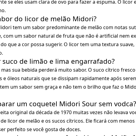
nte se eles usam clara de ovo para fazer a espuma. O licor
no.
abor do licor de melão Midori?
Midori tem um sabor predominante de melão com notas sut
, com um sabor natural de fruta que não é artificial nem 
do que a cor possa sugerir. O licor tem uma textura suave
o.
r suco de limão e lima engarrafado?
 mas sua bebida perderá muito sabor. O suco cítrico fresc
s e óleos naturais que se dissipam rapidamente após sere
tem um sabor sem graça e não tem o brilho que faz o Mido
parar um coquetel Midori Sour sem vodca
eita original da década de 1970 muitas vezes não levava v
de licor de melão e os sucos cítricos. Ele ficará com menos 
er perfeito se você gosta de doces.