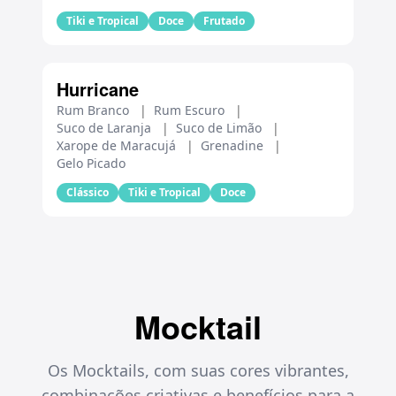
Tiki e Tropical
Doce
Frutado
Hurricane
Rum Branco
|
Rum Escuro
|
Suco de Laranja
|
Suco de Limão
|
Xarope de Maracujá
|
Grenadine
|
Gelo Picado
Clássico
Tiki e Tropical
Doce
Mocktail
Os Mocktails, com suas cores vibrantes,
combinações criativas e benefícios para a