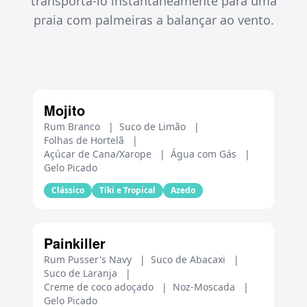
transportá-lo instantaneamente para uma
praia com palmeiras a balançar ao vento.
Mojito
Rum Branco
|
Suco de Limão
|
Folhas de Hortelã
|
Açúcar de Cana/Xarope
|
Água com Gás
|
Gelo Picado
Clássico
Tiki e Tropical
Azedo
Painkiller
Rum Pusser's Navy
|
Suco de Abacaxi
|
Suco de Laranja
|
Creme de coco adoçado
|
Noz-Moscada
|
Gelo Picado