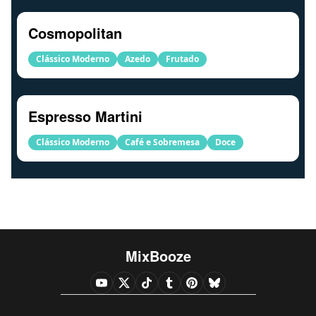
Cosmopolitan
Clássico Moderno
Azedo
Frutado
Espresso Martini
Clássico Moderno
Café e Sobremesa
Doce
MixBooze