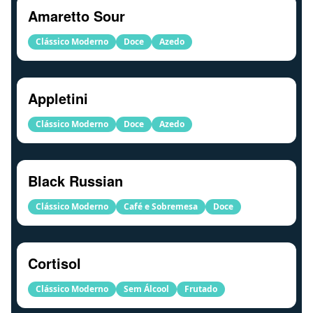
Amaretto Sour
Clássico Moderno
Doce
Azedo
Appletini
Clássico Moderno
Doce
Azedo
Black Russian
Clássico Moderno
Café e Sobremesa
Doce
Cortisol
Clássico Moderno
Sem Álcool
Frutado