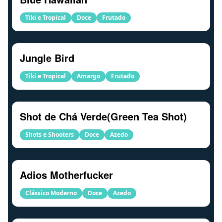
Tiki e Tropical
Doce
Frutado
Jungle Bird
Tiki e Tropical
Amargo
Frutado
Shot de Chá Verde(Green Tea Shot)
Shots e Shooters
Doce
Azedo
Adios Motherfucker
Clássico Moderno
Doce
Azedo