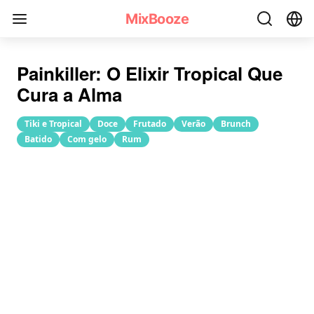
Receita do coquetel Painkiller(Analgésico)
MixBooze
Painkiller: O Elixir Tropical Que
Cura a Alma
Tiki e Tropical
Doce
Frutado
Verão
Brunch
Batido
Com gelo
Rum