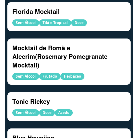
Florida Mocktail
Sem Álcool
Tiki e Tropical
Doce
Mocktail de Romã e
Alecrim(Rosemary Pomegranate
Mocktail)
Sem Álcool
Frutado
Herbáceo
Tonic Rickey
Sem Álcool
Doce
Azedo
Blue Hawaiian