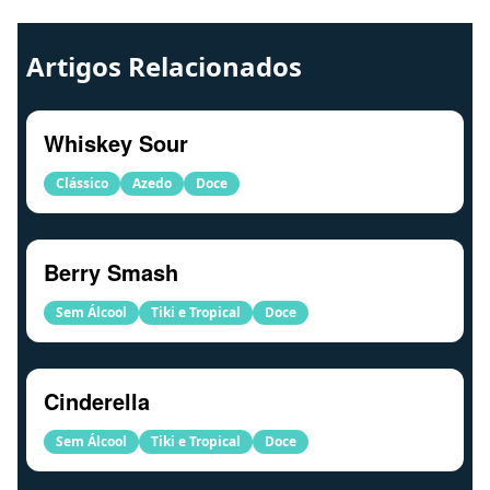
Artigos Relacionados
Whiskey Sour
Clássico
Azedo
Doce
Berry Smash
Sem Álcool
Tiki e Tropical
Doce
Cinderella
Sem Álcool
Tiki e Tropical
Doce