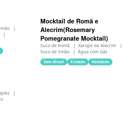
Mocktail de Romã e
Alecrim(Rosemary
limão
|
e
|
Pomegranate Mocktail)
Suco de Romã
|
Xarope de Alecrim
|
Suco de limão
|
Água com Gás
Sem Álcool
Frutado
Herbáceo
mples
|
lo