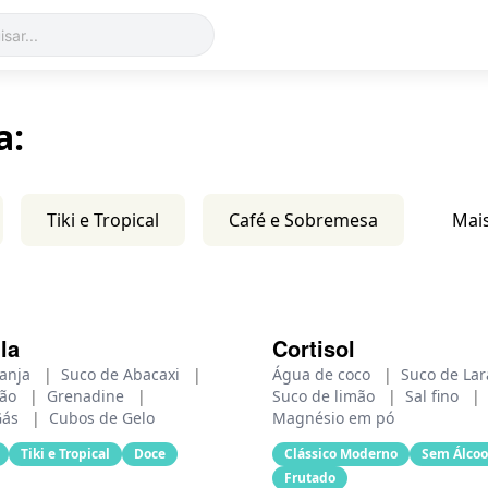
a:
Tiki e Tropical
Café e Sobremesa
Mai
la
Cortisol
ranja
|
Suco de Abacaxi
|
Água de coco
|
Suco de La
mão
|
Grenadine
|
Suco de limão
|
Sal fino
|
Gás
|
Cubos de Gelo
Magnésio em pó
Tiki e Tropical
Doce
Clássico Moderno
Sem Álcoo
Frutado