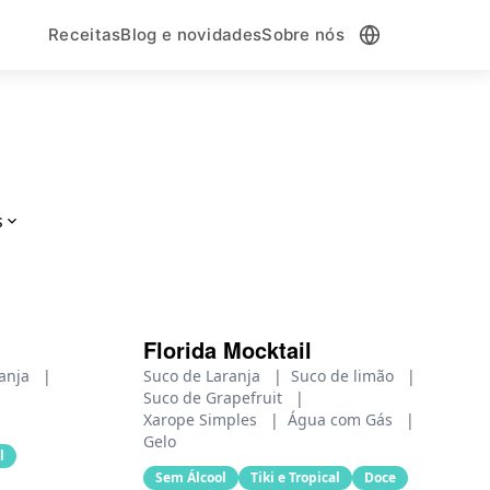
Receitas
Blog e novidades
Sobre nós
s
Florida Mocktail
ranja
|
Suco de Laranja
|
Suco de limão
|
Suco de Grapefruit
|
Xarope Simples
|
Água com Gás
|
Gelo
l
Sem Álcool
Tiki e Tropical
Doce