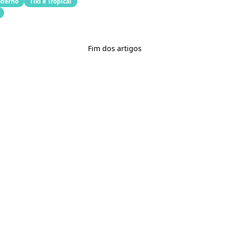
oderno
Tiki e Tropical
Fim dos artigos