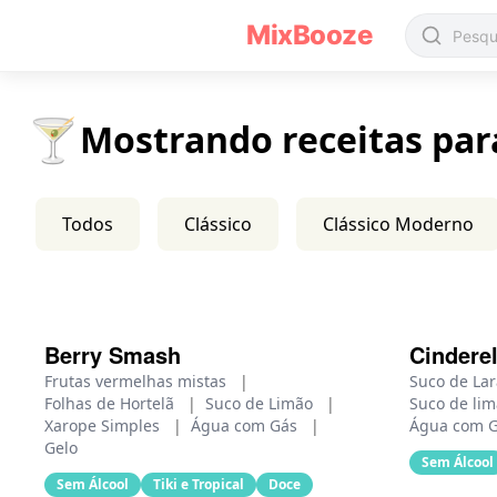
Receitas de Coquetéis Sem Álcool - MixBooze
MixBooze
🍸
Mostrando receitas par
Todos
Clássico
Clássico Moderno
Berry Smash
Cinderel
Frutas vermelhas mistas
|
Suco de La
Folhas de Hortelã
|
Suco de Limão
|
Suco de li
Xarope Simples
|
Água com Gás
|
Água com 
Gelo
Sem Álcool
Sem Álcool
Tiki e Tropical
Doce