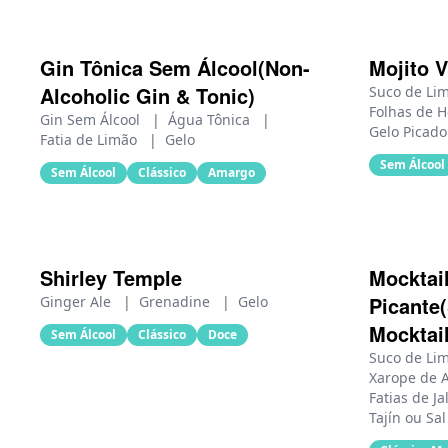
Gin Tônica Sem Álcool(Non-
Mojito V
Alcoholic Gin & Tonic)
Suco de Li
Folhas de H
Gin Sem Álcool
|
Água Tônica
|
Gelo Picado
Fatia de Limão
|
Gelo
Sem Álcool
Sem Álcool
Clássico
Amargo
Shirley Temple
Mocktai
Picante
Ginger Ale
|
Grenadine
|
Gelo
Mocktail
Sem Álcool
Clássico
Doce
Suco de Li
Xarope de 
Fatias de J
Tajín ou Sa