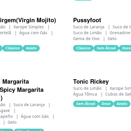
irgem(Virgin Mojito)
Pussyfoot
mão
|
Xarope Simples
|
Suco de Laranja
|
Suco de 
ortelã
|
Água com Gás
|
Suco de Limão
|
Grenadin
Gema de Ovo
|
Gelo
Clássico
Azedo
Clássico
Sem Álcool
Doce
l Margarita
Tonic Rickey
(Spicy Margarita
Suco de Limão
|
Xarope Si
Água Tônica
|
Cubos de Ge
)
Sem Álcool
Doce
Azedo
mão
|
Suco de Laranja
|
Agave
|
alapeño
|
Água com Gás
|
l
|
Gelo