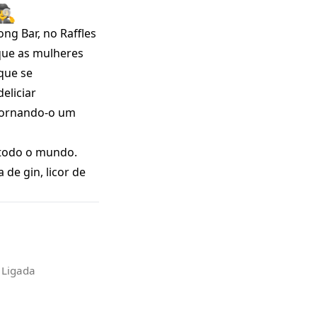
️
ng Bar, no Raffles
que as mulheres
que se
eliciar
 tornando-o um
 todo o mundo.
de gin, licor de
 Ligada