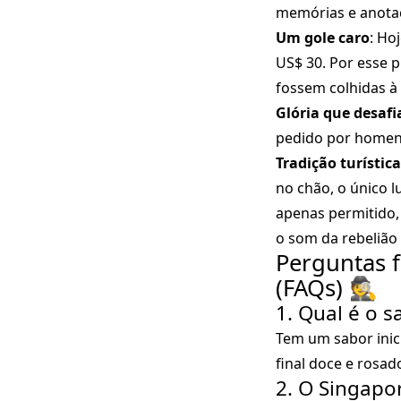
memórias e anota
Um gole caro
: Ho
US$ 30. Por esse p
fossem colhidas à
Glória que desafi
pedido por homen
Tradição turística
no chão, o único 
apenas permitido,
o som da rebelião 
Perguntas f
(FAQs) 🕵️
1. Qual é o 
Tem um sabor inic
final doce e rosad
2. O Singapo