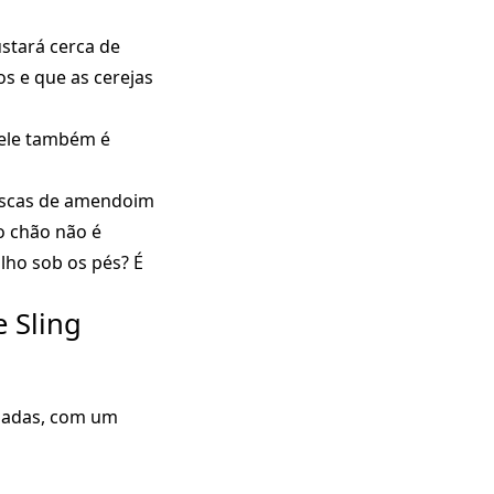
ustará cerca de
os e que as cerejas
 ele também é
cascas de amendoim
o chão não é
lho sob os pés? É
 Sling
ciadas, com um