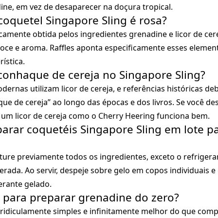
ine, em vez de desaparecer na doçura tropical.
coquetel Singapore Sling é rosa?
icamente obtida pelos ingredientes grenadine e licor de ce
ce e aroma. Raffles aponta especificamente esses elemen
ística.
 conhaque de cereja no Singapore Sling?
dernas utilizam licor de cereja, e referências históricas d
que de cereja” ao longo das épocas e dos livros. Se você des
 um licor de cereja como o Cherry Heering funciona bem.
parar coquetéis Singapore Sling em lote 
ture previamente todos os ingredientes, exceto o refrigera
rada. Ao servir, despeje sobre gelo em copos individuais 
erante gelado.
 para preparar grenadine do zero?
 ridiculamente simples e infinitamente melhor do que comp