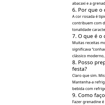
abacaxi e a grenad
6. Por que o 
A cor rosada é tip
contribuem com do
tonalidade caracter
7. O que é o
Muitas receitas mo
significava “conha
clássico moderno,
8. Posso pre
festa?
Claro que sim. Mis
Mantenha-a refrige
bebida com refrig
9. Como faço
Fazer grenadine é