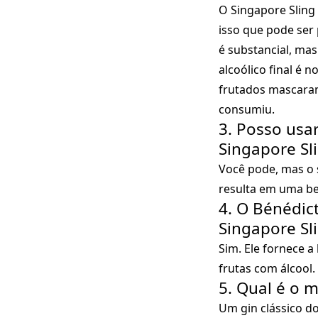
O Singapore Sling
isso que pode ser 
é substancial, mas
alcoólico final é
frutados mascaram
consumiu.
3. Posso usa
Singapore Sl
Você pode, mas o 
resulta em uma be
4. O Bénédic
Singapore Sl
Sim. Ele fornece 
frutas com álcool
5. Qual é o 
Um gin clássico d