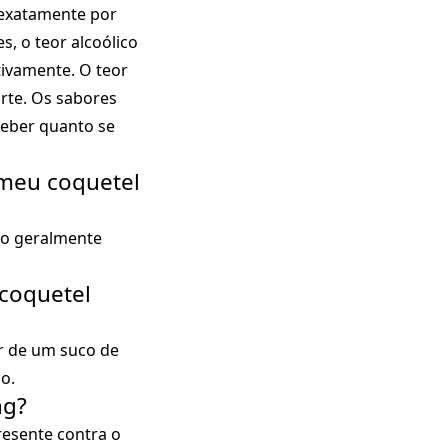
 exatamente por
s, o teor alcoólico
tivamente. O teor
rte. Os sabores
ceber quanto se
 meu coquetel
do geralmente
 coquetel
r de um suco de
o.
ng?
resente contra o