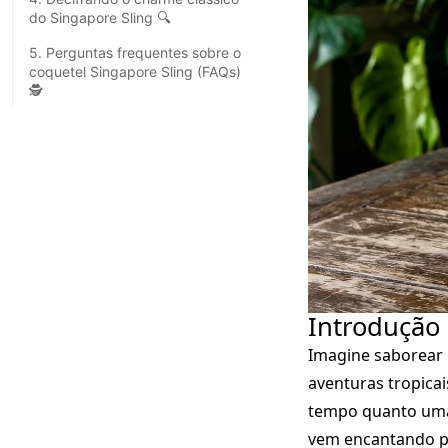
do Singapore Sling 🔍
5. Perguntas frequentes sobre o
coquetel Singapore Sling (FAQs)
🕵️
Introdução
Imagine saborear u
aventuras tropica
tempo quanto uma b
vem encantando pa