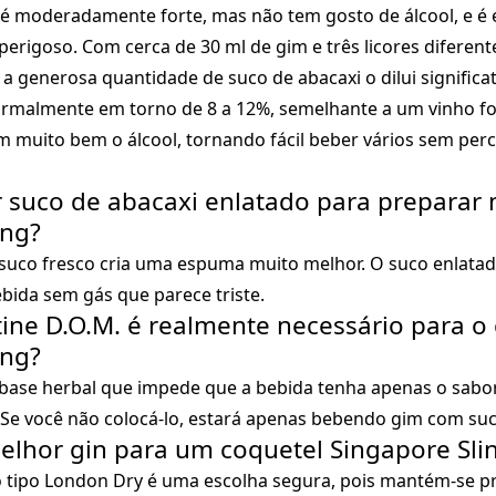
 é moderadamente forte, mas não tem gosto de álcool, e é
perigoso. Com cerca de 30 ml de gim e três licores diferente
 a generosa quantidade de suco de abacaxi o dilui significa
 normalmente em torno de 8 a 12%, semelhante a um vinho fo
 muito bem o álcool, tornando fácil beber vários sem per
r suco de abacaxi enlatado para preparar
ing?
suco fresco cria uma espuma muito melhor. O suco enlata
bida sem gás que parece triste.
tine D.O.M. é realmente necessário para o
ing?
a base herbal que impede que a bebida tenha apenas o sabo
. Se você não colocá-lo, estará apenas bebendo gim com suc
melhor gin para um coquetel Singapore Sli
o tipo London Dry é uma escolha segura, pois mantém-se p