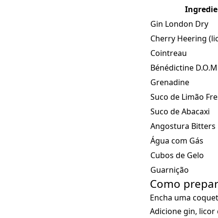
Ingredi
Gin London Dry
Cherry Heering (li
Cointreau
Bénédictine D.O.M
Grenadine
Suco de Limão Fr
Suco de Abacaxi
Angostura Bitters
Água com Gás
Cubos de Gelo
Guarnição
Como prepara
Encha uma coquete
Adicione gin, lico