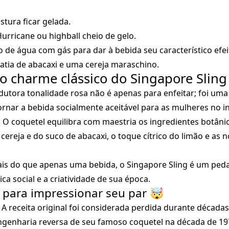
stura ficar gelada.
rricane ou highball cheio de gelo.
 de água com gás para dar à bebida seu característico efei
tia de abacaxi e uma cereja maraschino.
o charme clássico do Singapore Sling
edutora tonalidade rosa não é apenas para enfeitar; foi uma
ornar a bebida socialmente aceitável para as mulheres no in
: O coquetel equilibra com maestria os ingredientes botâni
 cereja e do suco de abacaxi, o toque cítrico do limão e as
ais do que apenas uma bebida, o Singapore Sling é um peda
ca social e a criatividade de sua época.
 para impressionar seu par 🤯
: A receita original foi considerada perdida durante décadas
engenharia reversa de seu famoso coquetel na década de 1