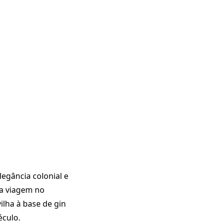
egância colonial e
ma viagem no
ilha à base de gin
éculo.