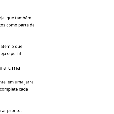
reja, que também
tos como parte da
ebatem o que
eja o perfil
para uma
nte, em uma jarra.
e complete cada
rar pronto.