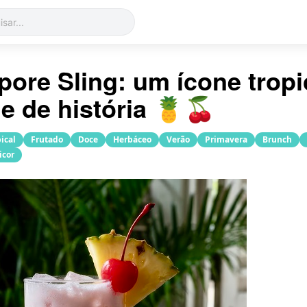
pore Sling: um ícone trop
e de história 🍍🍒
pical
Frutado
Doce
Herbáceo
Verão
Primavera
Brunch
icor