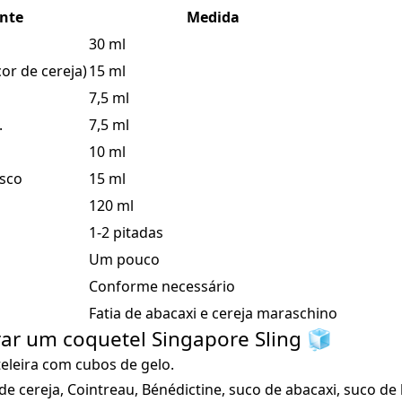
ente
Medida
30 ml
cor de cereja)
15 ml
7,5 ml
.
7,5 ml
10 ml
esco
15 ml
120 ml
1-2 pitadas
Um pouco
Conforme necessário
Fatia de abacaxi e cereja maraschino
r um coquetel Singapore Sling 🧊
leira com cubos de gelo.
r de cereja, Cointreau, Bénédictine, suco de abacaxi, suco de