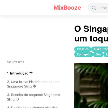
Receita do coquetel Singapore Sling(Sling de Cingapura)
MixBooze
O Singa
um toqu
Clássico
Tiki e Tro
Com gelo
Gin
L
CONTENTS
1. Introdução 🌴
2. Uma breve história do coquetel
Singapore Sling 🕵️
3. Receita do coquetel Singapore
Sling 📋
4. Decifrando o charme clássico