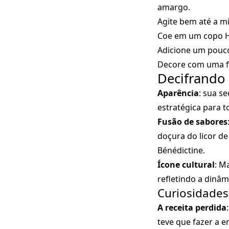
amargo.
Agite bem até a mi
Coe em um copo Hu
Adicione um pouco
Decore com uma fa
Decifrando 
Aparência
: sua s
estratégica para t
Fusão de sabores
doçura do licor de
Bénédictine.
Ícone cultural
: M
refletindo a dinâmi
Curiosidades
A receita perdida
teve que fazer a 