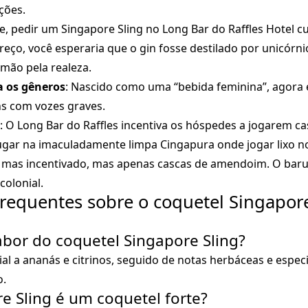
ções.
je, pedir um Singapore Sling no Long Bar do Raffles Hotel c
reço, você esperaria que o gin fosse destilado por unicórni
 mão pela realeza.
a os gêneros
: Nascido como uma “bebida feminina”, agora
s com vozes graves.
: O Long Bar do Raffles incentiva os hóspedes a jogarem 
lugar na imaculadamente limpa Cingapura onde jogar lixo n
 mas incentivado, mas apenas cascas de amendoim. O baru
colonial.
requentes sobre o coquetel Singapore
sabor do coquetel Singapore Sling?
ial a ananás e citrinos, seguido de notas herbáceas e espe
o.
re Sling é um coquetel forte?