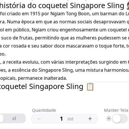
istória do coquetel Singapore Sling 
 foi criado em 1915 por Ngiam Tong Boon, um barman do Lo
ura. Numa época em que as normas sociais desaprovavam 
ol em público, Ngiam criou engenhosamente um coquetel 
suco de frutas, permitindo que as mulheres pudessem se d
a cor rosada e seu sabor doce mascaravam o toque forte,
eo.
, a receita evoluiu, com várias interpretações surgindo em
es, a essência do Singapore Sling, uma mistura harmoniosa 
ropicais, permanece inalterada.
coquetel Singapore Sling 📋
Quantidade
Manter Tela
−
+
☀
cl
std