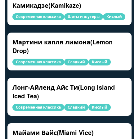
Камикадзе(Kamikaze)
Современная классика
Шоты и шутеры
Кислый
Мартини капля лимона(Lemon
Drop)
Современная классика
Сладкий
Кислый
Лонг-Айленд Айс Ти(Long Island
Iced Tea)
Современная классика
Сладкий
Кислый
Майами Вайс(Miami Vice)