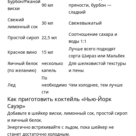
Бурбон/Ржаной
90 мл
пряности, бурбон —
виски
сладкий
Свежий
30 мл
Свежевыжатый
лимонный сок
Соотношение сахара и
Простой сироп
22,5 мл
воды 1:1
Лучше всего подходят
Красное вино
15 мл
сорта Шираз или Мальбек
Яичный белок
несколько
Для шелковистой текстуры
(по желанию)
капель
и пены
По
Лед
необходимо
Чем холоднее, тем лучше
сти
Как приготовить коктейль «Нью-Йорк
Сауэр»
Добавьте в шейкер виски, лимонный сок, простой сироп
и яичный белок.
Энергично встряхивайте с льдом, пока шейкер не
станет достаточно холодным.