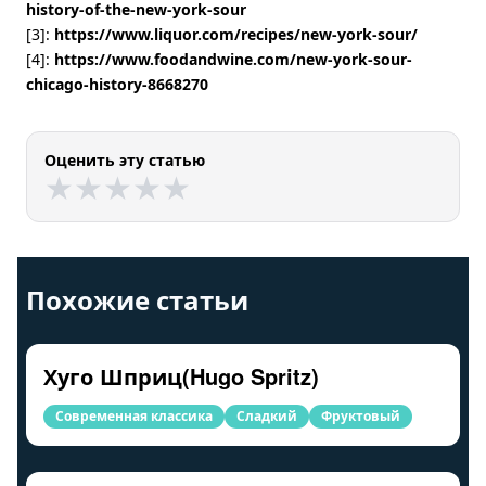
history-of-the-new-york-sour
[3]:
https://www.liquor.com/recipes/new-york-sour/
[4]:
https://www.foodandwine.com/new-york-sour-
chicago-history-8668270
Оценить эту статью
★
★
★
★
★
★
★
★
★
★
Похожие статьи
Хуго Шприц(Hugo Spritz)
Современная классика
Сладкий
Фруктовый