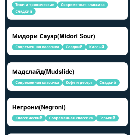
Тики и тропические
Современная классика
Сладкий
Мидори Сауэр(Midori Sour)
Современная классика
Сладкий
Кислый
Мадслайд(Mudslide)
Современная классика
Кофе и десерт
Сладкий
Негрони(Negroni)
Классический
Современная классика
Горький