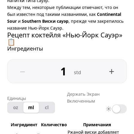
напитки типа сауэр.
Между тем, некоторые публикации отмечают, что он
был известен под такими названиями, как
Continental
Sour
и
Southern Виски сауэр
, прежде чем закрепилось
название Нью-Йорк Сауэр.
Рецепт коктейля «Нью-Йорк Сауэр»
📋
Ингредиенты
−
+
std
Держать Экран
Единицы
Включенным
oz
ml
cl
☀
Ингредиент
Количество
Примечания
Ржаной виски добавляет