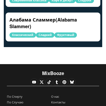
Современная классика
Кофе и десерт
Сладкий
Алабама Сламмер(Alabama
Slammer)
Классический
Сладкий
Фруктовый
MixBooze
По Спирту
О нас
По Случаю
Контакты