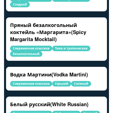
Сладкий
Пряный безалкогольный
коктейль «Маргарита»(Spicy
Margarita Mocktail)
Современная классика
Тики и тропические
Безалкогольный
Водка Мартини(Vodka Martini)
Современная классика
Горький
Соленый
Белый русский(White Russian)