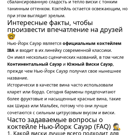
сбалансированную сладость и тепло виски с тонким
танинным оттенком. Коктейль остается освежающим, но
при этом выглядит зрелым.
Интересные факты, чтобы
произвести впечатление на друзей
🤓
Нью-Йорк Сауэр является
официальным коктейлем
IBA
и входит в их линейку современной классики.
Он имел несколько сценических названий, в том числе
Континентальный Сауэр
и
Южный Виски Сауэр
,
прежде чем Нью-Йорк Сауэр получил свое нынешнее
название.
Исторически в качестве вина часто использовали
кларет или бордо. Сегодня бармены предпочитают
более фруктовые и насыщенные красные вина, такие
как Шираз или Мальбек, потому что они лучше
сочетаются с сильным цитрусовым вкусом и виски.
Часто задаваемые вопросы о
коктейле Нью-Йорк Сауэр (FAQ) 🕵️
1. Какой виски лучше всего подходит для