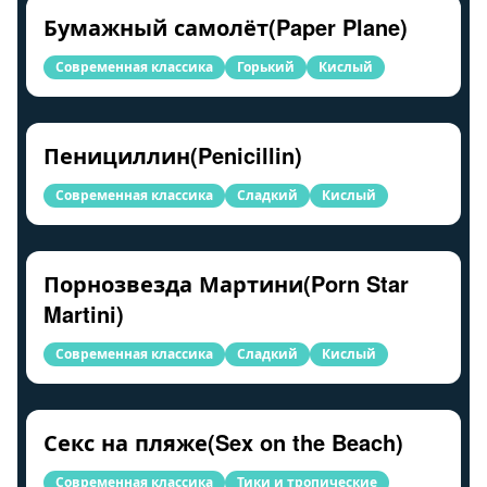
Бумажный самолёт(Paper Plane)
Современная классика
Горький
Кислый
Пенициллин(Penicillin)
Современная классика
Сладкий
Кислый
Порнозвезда Мартини(Porn Star
Martini)
Современная классика
Сладкий
Кислый
Секс на пляже(Sex on the Beach)
Современная классика
Тики и тропические