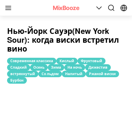
Рецепт коктейля «Нью-Йорк Сауэр(New York Sour)»
MixBooze
Нью-Йорк Сауэр(New York
Sour): когда виски встретил
вино
Современная классика
Кислый
Фруктовый
Сладкий
Осень
Зима
На ночь
Дижестив
встряхнутый
Со льдом
Налитый
Ржаной виски
Бурбон