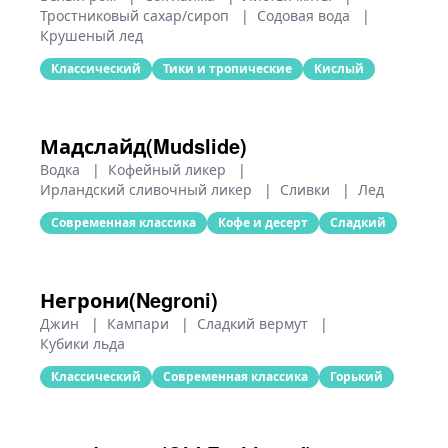
Тростниковый сахар/сироп
|
Содовая вода
|
Крушеный лед
Классический
Тики и тропические
Кислый
Мадслайд(Mudslide)
Водка
|
Кофейный ликер
|
Ирландский сливочный ликер
|
Сливки
|
Лед
Современная классика
Кофе и десерт
Сладкий
Негрони(Negroni)
Джин
|
Кампари
|
Сладкий вермут
|
Кубики льда
Классический
Современная классика
Горький