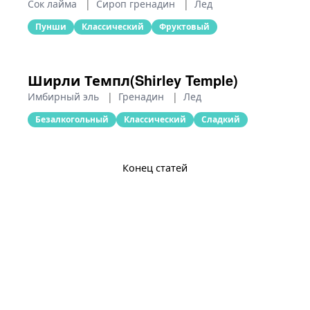
Сок лайма
|
Сироп гренадин
|
Лед
Пунши
Классический
Фруктовый
Ширли Темпл(Shirley Temple)
Имбирный эль
|
Гренадин
|
Лед
Безалкогольный
Классический
Сладкий
Конец статей