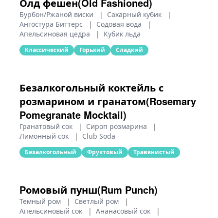
Олд фешен(Old Fashioned)
Бурбон/Ржаной виски
|
Сахарный кубик
|
Ангостура Биттерс
|
Содовая вода
|
Апельсиновая цедра
|
Кубик льда
Классический
Горький
Сладкий
Безалкогольный коктейль с
розмарином и гранатом(Rosemary
Pomegranate Mocktail)
Гранатовый сок
|
Сироп розмарина
|
Лимонный сок
|
Club Soda
Безалкогольный
Фруктовый
Травянистый
Pомовый пунш(Rum Punch)
Темный ром
|
Светлый ром
|
Апельсиновый сок
|
Ананасовый сок
|