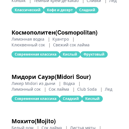
Коньяк
|
Темный крем-де-какао
|
Сливки
|
Лед
Классический
Кофе и десерт
Сладкий
Космополитен(Cosmopolitan)
Лимонная водка
|
Куантро
|
Клюквенный сок
|
Свежий сок лайма
Современная классика
Кислый
Фруктовый
Мидори Сауэр(Midori Sour)
Ликер Midori из дыни
|
Водка
|
Лимонный сок
|
Сок лайма
|
Club Soda
|
Лед
Современная классика
Сладкий
Кислый
Мохито(Mojito)
Белый ром
|
Сок лайма
|
Листья мяты
|