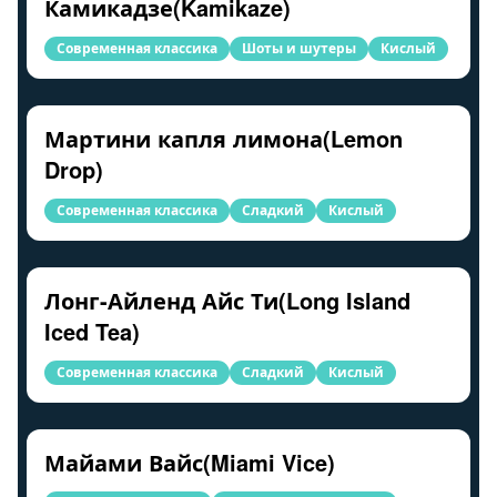
Камикадзе(Kamikaze)
Современная классика
Шоты и шутеры
Кислый
Мартини капля лимона(Lemon
Drop)
Современная классика
Сладкий
Кислый
Лонг-Айленд Айс Ти(Long Island
Iced Tea)
Современная классика
Сладкий
Кислый
Майами Вайс(Miami Vice)