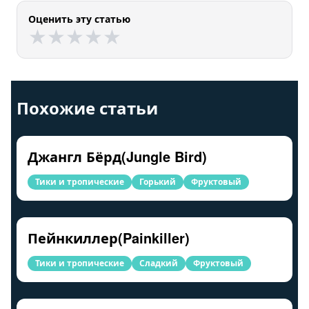
Оценить эту статью
★
★
★
★
★
★
★
★
★
★
Похожие статьи
Джангл Бёрд(Jungle Bird)
Тики и тропические
Горький
Фруктовый
Пейнкиллер(Painkiller)
Тики и тропические
Сладкий
Фруктовый