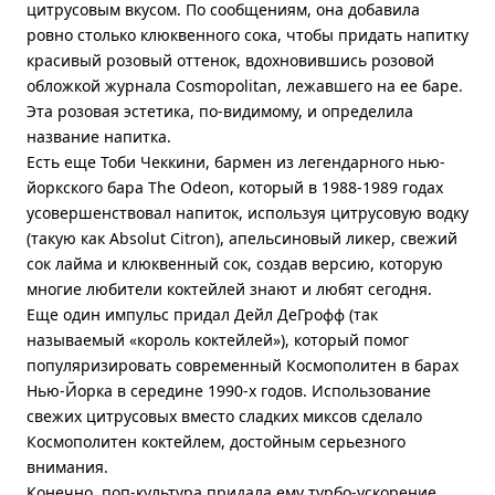
цитрусовым вкусом. По сообщениям, она добавила
ровно столько клюквенного сока, чтобы придать напитку
красивый розовый оттенок, вдохновившись розовой
обложкой журнала Cosmopolitan, лежавшего на ее баре.
Эта розовая эстетика, по-видимому, и определила
название напитка.
Есть еще Тоби Чеккини, бармен из легендарного нью-
йоркского бара The Odeon, который в 1988-1989 годах
усовершенствовал напиток, используя цитрусовую водку
(такую как Absolut Citron), апельсиновый ликер, свежий
сок лайма и клюквенный сок, создав версию, которую
многие любители коктейлей знают и любят сегодня.
Еще один импульс придал Дейл ДеГрофф (так
называемый «король коктейлей»), который помог
популяризировать современный Космополитен в барах
Нью-Йорка в середине 1990-х годов. Использование
свежих цитрусовых вместо сладких миксов сделало
Космополитен коктейлем, достойным серьезного
внимания.
Конечно, поп-культура придала ему турбо-ускорение.