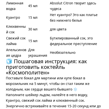
Лимонная
Absolut Citron творит здесь
45 мл
водка
чудеса
Нет куантро? Это как платье
Куантро
15 мл
без нижнего белья
Клюквенны
30 мл
для цвета
й сок
Свежий сок
Бутилированный сок, это
15 мл
лайма
федеральное преступление
Апельсинов
Для
Необязательно
ая цедра
украшения
🧊 Пошаговая инструкция: как
приготовить коктейль
«Космополитен»
Поставьте бокал для мартини или купе бокал в
морозильник на 5 минут, чтобы он стал таким же
холодным, как сердце вашего бывшего ❄️
Наполните шейкер льдом, налейте в него водку,
Куантро, свежий сок лайма и клюквенный сок.
Энергично встряхивайте в течение 15-20 секунд или до