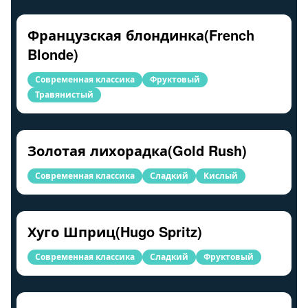
Французская блондинка(French
Blonde)
Современная классика
Фруктовый
Травянистый
Золотая лихорадка(Gold Rush)
Современная классика
Сладкий
Кислый
Хуго Шприц(Hugo Spritz)
Современная классика
Сладкий
Фруктовый