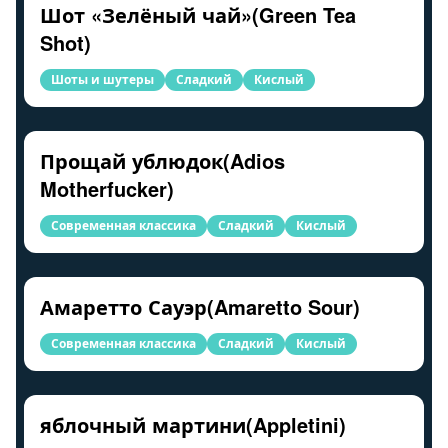
Шот «Зелёный чай»(Green Tea
Shot)
Шоты и шутеры
Сладкий
Кислый
Прощай ублюдок(Adios
Motherfucker)
Современная классика
Сладкий
Кислый
Амаретто Сауэр(Amaretto Sour)
Современная классика
Сладкий
Кислый
яблочный мартини(Appletini)