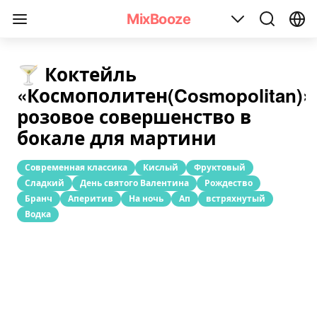
Рецепт коктейля «Космополитен(Cosmopolitan)»
MixBooze
🍸 Коктейль
«Космополитен(Cosmopolitan)»
розовое совершенство в
бокале для мартини
Современная классика
Кислый
Фруктовый
Сладкий
День святого Валентина
Рождество
Бранч
Аперитив
На ночь
Ап
встряхнутый
Водка