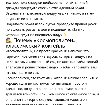
тех пор, пока снаружи шейкера не появится иней.
Дважды процедите смесь в охлажденный бокал.
Выдавите апельсиновую цедру над напитком, а затем
опустите ее в напиток.
Поднимите бокал левой рукой, проведите правой рукой
по волосам, размыть фон и подпишите: «За мир,
который судит по внешнему виду» ✨
🕵️ Почему «Космополитен»,
классический коктейль
«Космополитен», не просто красивый напиток, это
гармоничное сочетание вкусов, которые танцуют на
небе. Кислый клюквенный сок, пикантный лайм, тонкий
апельсин и ровно столько водки, чтобы напомнить вам,
что вы пьете не сок.
Космополитен, это коктейль, который можно сравнить с
хорошо сшитым костюмом: он выглядит просто и
элегантно, но для его правильного приготовления
требуется точность. Слишком много клюквенного сока, и
он станет приторно сладким; слишком мало, и он
потеряет свой характерный розовый оттенок;