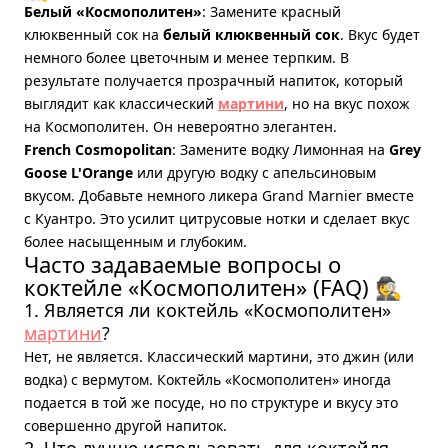
Белый «Космополитен»
: Замените красный
клюквенный сок на
белый клюквенный сок
. Вкус будет
немного более цветочным и менее терпким. В
результате получается прозрачный напиток, который
выглядит как классический
мартини
, но на вкус похож
на Космополитен. Он невероятно элегантен.
French Cosmopolitan
: Замените водку Лимонная на
Grey
Goose L'Orange
или другую водку с апельсиновым
вкусом. Добавьте немного ликера Grand Marnier вместе
с Куантро. Это усилит цитрусовые нотки и сделает вкус
более насыщенным и глубоким.
Часто задаваемые вопросы о
коктейле «Космополитен» (FAQ) 🕵️
1. Является ли коктейль «Космополитен»
мартини
?
Нет, не является. Классический мартини, это джин (или
водка) с вермутом. Коктейль «Космополитен» иногда
подается в той же посуде, но по структуре и вкусу это
совершенно другой напиток.