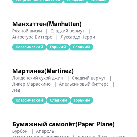
Манхэттен(Manhattan)
Ржаной виски
|
Сладкий вермут
|
Ангостура Биттерс
|
Луксардо Черри
Классический
Горький
Сладкий
Мартинез(Martinez)
Лондонский сухой джин
|
Сладкий вермут
|
Ликер Мараскино
|
Апельсиновый биттерс
|
Лед
Классический
Сладкий
Горький
Бумажный самолёт(Paper Plane)
Бурбон
|
Апероль
|