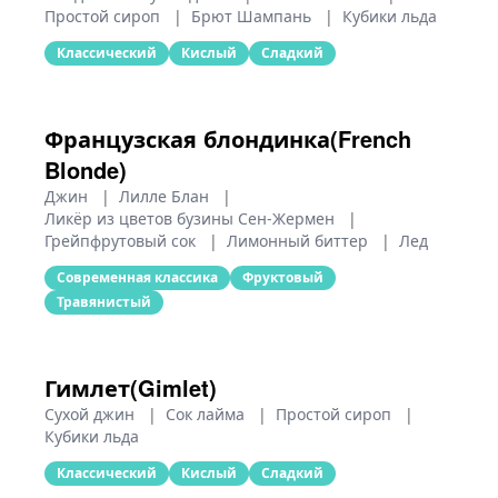
Простой сироп
|
Брют Шампань
|
Кубики льда
Классический
Кислый
Сладкий
Французская блондинка(French
Blonde)
Джин
|
Лилле Блан
|
Ликёр из цветов бузины Сен-Жермен
|
Грейпфрутовый сок
|
Лимонный биттер
|
Лед
Современная классика
Фруктовый
Травянистый
Гимлет(Gimlet)
Сухой джин
|
Сок лайма
|
Простой сироп
|
Кубики льда
Классический
Кислый
Сладкий