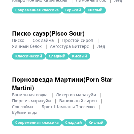
Амаро Нонино Квинтэссия
|
Лимонный сок
|
Лед
Современная классика
Горький
Кислый
Писко сауэр(Pisco Sour)
Писко
|
Сок лайма
|
Простой сироп
|
Яичный белок
|
Ангостура Биттерс
|
Лед
Классический
Сладкий
Кислый
Порнозвезда Мартини(Porn Star
Martini)
Ванильная водка
|
Ликер из маракуйи
|
Пюре из маракуйи
|
Ванильный сироп
|
Сок лайма
|
Брют Шампань/Просекко
|
Кубики льда
Современная классика
Сладкий
Кислый