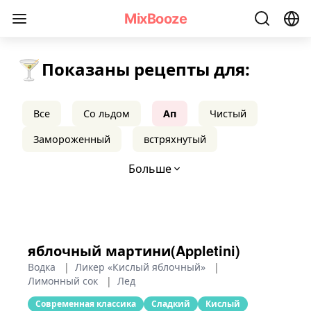
Рецепты коктейлей Up - MixBooze
MixBooze
🍸
Показаны рецепты для:
Все
Со льдом
Ап
Чистый
Замороженный
встряхнутый
Больше
яблочный мартини(Appletini)
Водка
|
Ликер «Кислый яблочный»
|
Лимонный сок
|
Лед
Современная классика
Сладкий
Кислый