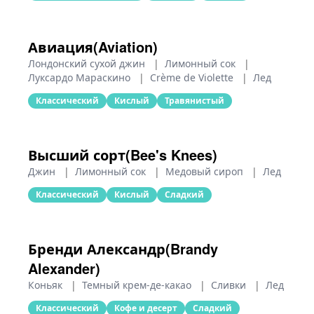
Авиация(Aviation)
Лондонский сухой джин
|
Лимонный сок
|
Луксардо Мараскино
|
Crème de Violette
|
Лед
Классический
Кислый
Травянистый
Высший сорт(Bee's Knees)
Джин
|
Лимонный сок
|
Медовый сироп
|
Лед
Классический
Кислый
Сладкий
Бренди Александр(Brandy
Alexander)
Коньяк
|
Темный крем-де-какао
|
Сливки
|
Лед
Классический
Кофе и десерт
Сладкий