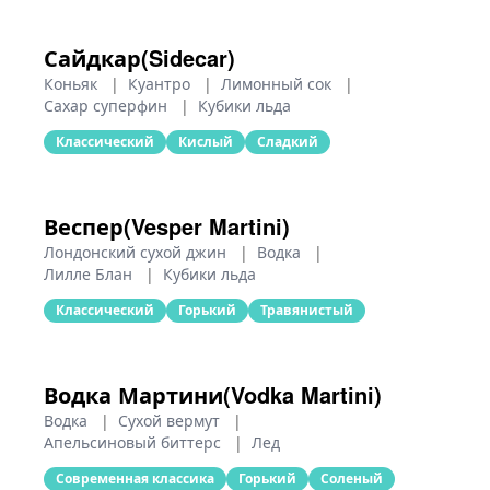
Сайдкар(Sidecar)
Коньяк
|
Куантро
|
Лимонный сок
|
Сахар суперфин
|
Кубики льда
Классический
Кислый
Сладкий
Веспер(Vesper Martini)
Лондонский сухой джин
|
Водка
|
Лилле Блан
|
Кубики льда
Классический
Горький
Травянистый
Водка Мартини(Vodka Martini)
Водка
|
Сухой вермут
|
Апельсиновый биттерс
|
Лед
Современная классика
Горький
Соленый