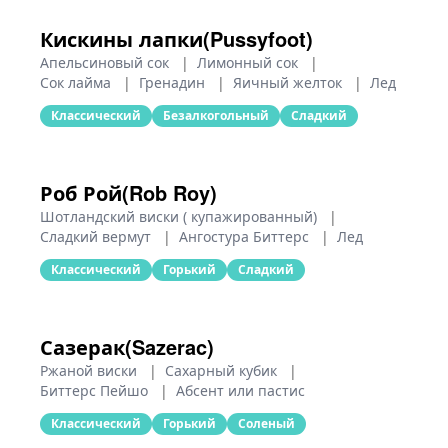
Кискины лапки(Pussyfoot)
Апельсиновый сок
|
Лимонный сок
|
Сок лайма
|
Гренадин
|
Яичный желток
|
Лед
Классический
Безалкогольный
Сладкий
Роб Рой(Rob Roy)
Шотландский виски ( купажированный)
|
Сладкий вермут
|
Ангостура Биттерс
|
Лед
Классический
Горький
Сладкий
Сазерак(Sazerac)
Ржаной виски
|
Сахарный кубик
|
Биттерс Пейшо
|
Абсент или пастис
Классический
Горький
Соленый