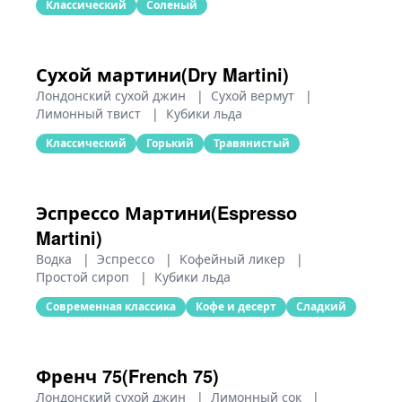
Классический
Соленый
Сухой мартини(Dry Martini)
Лондонский сухой джин
|
Сухой вермут
|
Лимонный твист
|
Кубики льда
Классический
Горький
Травянистый
Эспрессо Мартини(Espresso
Martini)
Водка
|
Эспрессо
|
Кофейный ликер
|
Простой сироп
|
Кубики льда
Современная классика
Кофе и десерт
Сладкий
Френч 75(French 75)
Лондонский сухой джин
|
Лимонный сок
|