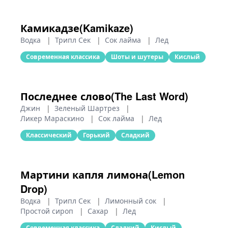
Камикадзе(Kamikaze)
Водка
|
Трипл Сек
|
Сок лайма
|
Лед
Современная классика
Шоты и шутеры
Кислый
Последнее слово(The Last Word)
Джин
|
Зеленый Шартрез
|
Ликер Мараскино
|
Сок лайма
|
Лед
Классический
Горький
Сладкий
Мартини капля лимона(Lemon
Drop)
Водка
|
Трипл Сек
|
Лимонный сок
|
Простой сироп
|
Сахар
|
Лед
Современная классика
Сладкий
Кислый