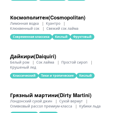
Космополитен(Cosmopolitan)
Лимонная водка
|
Куантро
|
Клюквенный сок
|
Свежий сок лайма
Современная классика
Кислый
Фруктовый
Дайкири(Daiquiri)
Белый ром
|
Сок лайма
|
Простой сироп
|
Крушеный лед
Классический
Тики и тропические
Кислый
Грязный мартини(Dirty Martini)
Лондонский сухой джин
|
Сухой вермут
|
Оливковый рассол премиум-класса
|
Кубики льда