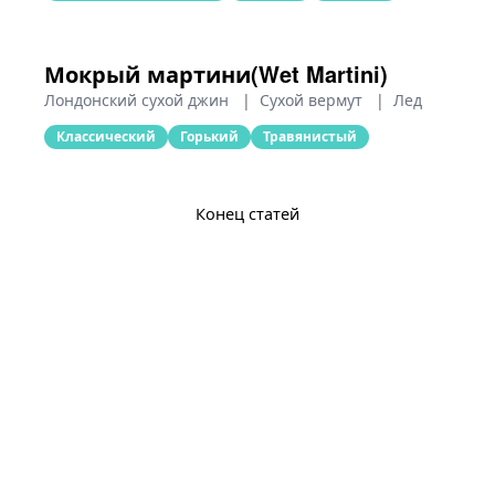
Мокрый мартини(Wet Martini)
Лондонский сухой джин
|
Сухой вермут
|
Лед
Классический
Горький
Травянистый
Конец статей