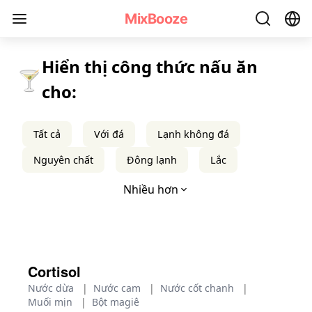
Công thức Cocktail Đổ - MixBooze
MixBooze
Hiển thị công thức nấu ăn
🍸
cho:
Tất cả
Với đá
Lạnh không đá
Nguyên chất
Đông lạnh
Lắc
Nhiều hơn
Cortisol
Nước dừa
|
Nước cam
|
Nước cốt chanh
|
Muối mịn
|
Bột magiê