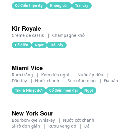
Cổ điển hiện đại
Không cồn
Trái cây
Kir Royale
Crème de cassis
|
Champagne khô
Cổ điển
Ngọt
Trái cây
Miami Vice
Rum trắng
|
Kem dừa ngọt
|
Nước ép dứa
|
Dâu tây
|
Nước chanh
|
Si-rô đơn giản
|
Đá bào
Tiki & Nhiệt đới
Cổ điển hiện đại
Ngọt
New York Sour
Bourbon/Rye Whiskey
|
Nước cốt chanh
|
Si-rô đơn giản
|
Rượu vang đỏ
|
Đá