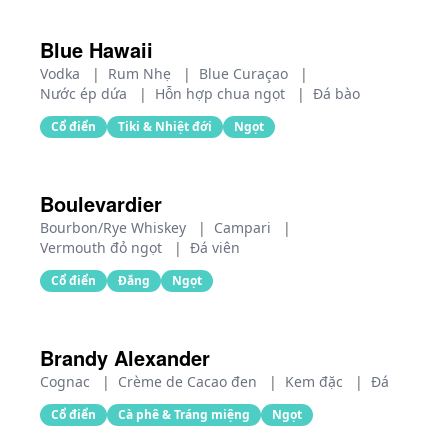
Blue Hawaii
Vodka
|
Rum Nhẹ
|
Blue Curaçao
|
Nước ép dứa
|
Hỗn hợp chua ngọt
|
Đá bào
Cổ điển
Tiki & Nhiệt đới
Ngọt
Boulevardier
Bourbon/Rye Whiskey
|
Campari
|
Vermouth đỏ ngọt
|
Đá viên
Cổ điển
Đắng
Ngọt
Brandy Alexander
Cognac
|
Crème de Cacao đen
|
Kem đặc
|
Đá
Cổ điển
Cà phê & Tráng miệng
Ngọt