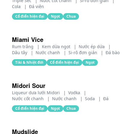
Triple Sec
|
Nước cốt chanh
|
Si-rô đơn giản
|
Cola
|
Đá viên
Cổ điển hiện đại
Ngọt
Chua
Miami Vice
Rum trắng
|
Kem dừa ngọt
|
Nước ép dứa
|
Dâu tây
|
Nước chanh
|
Si-rô đơn giản
|
Đá bào
Tiki & Nhiệt đới
Cổ điển hiện đại
Ngọt
Midori Sour
Liqueur dưa lưới Midori
|
Vodka
|
Nước cốt chanh
|
Nước chanh
|
Soda
|
Đá
Cổ điển hiện đại
Ngọt
Chua
Mudslide