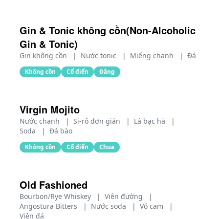
Gin & Tonic không cồn(Non-Alcoholic
Gin & Tonic)
Gin không cồn
|
Nước tonic
|
Miếng chanh
|
Đá
Không cồn
Cổ điển
Đắng
Virgin Mojito
Nước chanh
|
Si-rô đơn giản
|
Lá bạc hà
|
Soda
|
Đá bào
Không cồn
Cổ điển
Chua
Old Fashioned
Bourbon/Rye Whiskey
|
Viên đường
|
Angostura Bitters
|
Nước soda
|
Vỏ cam
|
Viên đá