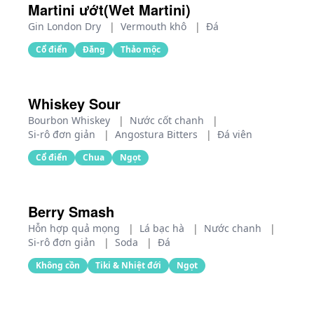
Martini ướt(Wet Martini)
Gin London Dry
|
Vermouth khô
|
Đá
Cổ điển
Đắng
Thảo mộc
Whiskey Sour
Bourbon Whiskey
|
Nước cốt chanh
|
Si-rô đơn giản
|
Angostura Bitters
|
Đá viên
Cổ điển
Chua
Ngọt
Berry Smash
Hỗn hợp quả mọng
|
Lá bạc hà
|
Nước chanh
|
Si-rô đơn giản
|
Soda
|
Đá
Không cồn
Tiki & Nhiệt đới
Ngọt