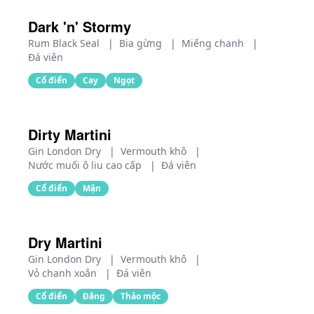
Dark 'n' Stormy
Rum Black Seal
|
Bia gừng
|
Miếng chanh
|
Đá viên
Cổ điển
Cay
Ngọt
Dirty Martini
Gin London Dry
|
Vermouth khô
|
Nước muối ô liu cao cấp
|
Đá viên
Cổ điển
Mặn
Dry Martini
Gin London Dry
|
Vermouth khô
|
Vỏ chanh xoắn
|
Đá viên
Cổ điển
Đắng
Thảo mộc