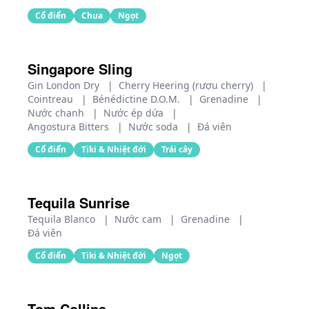
Cổ điển
Chua
Ngọt
Singapore Sling
Gin London Dry
|
Cherry Heering (rượu cherry)
|
Cointreau
|
Bénédictine D.O.M.
|
Grenadine
|
Nước chanh
|
Nước ép dứa
|
Angostura Bitters
|
Nước soda
|
Đá viên
Cổ điển
Tiki & Nhiệt đới
Trái cây
Tequila Sunrise
Tequila Blanco
|
Nước cam
|
Grenadine
|
Đá viên
Cổ điển
Tiki & Nhiệt đới
Ngọt
Tom Collins