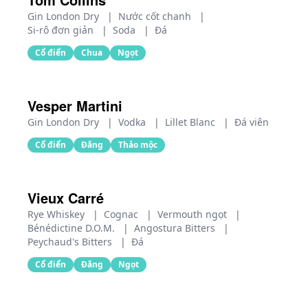
Gin London Dry
|
Nước cốt chanh
|
Si-rô đơn giản
|
Soda
|
Đá
Cổ điển
Chua
Ngọt
Vesper Martini
Gin London Dry
|
Vodka
|
Lillet Blanc
|
Đá viên
Cổ điển
Đắng
Thảo mộc
Vieux Carré
Rye Whiskey
|
Cognac
|
Vermouth ngọt
|
Bénédictine D.O.M.
|
Angostura Bitters
|
Peychaud's Bitters
|
Đá
Cổ điển
Đắng
Ngọt