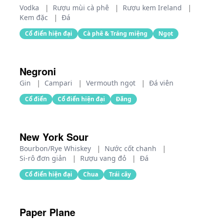
Vodka
|
Rượu mùi cà phê
|
Rượu kem Ireland
|
Kem đặc
|
Đá
Cổ điển hiện đại
Cà phê & Tráng miệng
Ngọt
Negroni
Gin
|
Campari
|
Vermouth ngọt
|
Đá viên
Cổ điển
Cổ điển hiện đại
Đắng
New York Sour
Bourbon/Rye Whiskey
|
Nước cốt chanh
|
Si-rô đơn giản
|
Rượu vang đỏ
|
Đá
Cổ điển hiện đại
Chua
Trái cây
Paper Plane