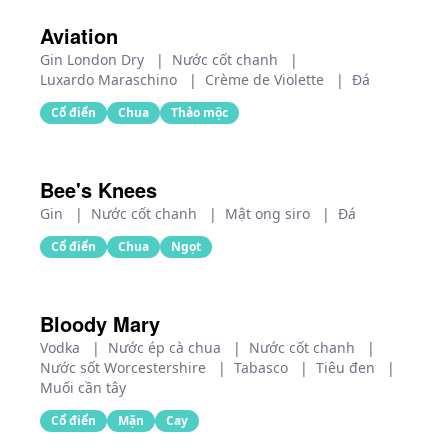
Aviation
Gin London Dry
|
Nước cốt chanh
|
Luxardo Maraschino
|
Crème de Violette
|
Đá
Cổ điển
Chua
Thảo mộc
Bee's Knees
Gin
|
Nước cốt chanh
|
Mật ong siro
|
Đá
Cổ điển
Chua
Ngọt
Bloody Mary
Vodka
|
Nước ép cà chua
|
Nước cốt chanh
|
Nước sốt Worcestershire
|
Tabasco
|
Tiêu đen
|
Muối cần tây
Cổ điển
Mặn
Cay