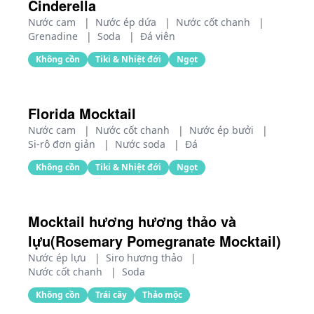
Cinderella
Nước cam
|
Nước ép dứa
|
Nước cốt chanh
|
Grenadine
|
Soda
|
Đá viên
Không cồn
Tiki & Nhiệt đới
Ngọt
Florida Mocktail
Nước cam
|
Nước cốt chanh
|
Nước ép bưởi
|
Si-rô đơn giản
|
Nước soda
|
Đá
Không cồn
Tiki & Nhiệt đới
Ngọt
Mocktail hương hương thảo và
lựu(Rosemary Pomegranate Mocktail)
Nước ép lựu
|
Siro hương thảo
|
Nước cốt chanh
|
Soda
Không cồn
Trái cây
Thảo mộc