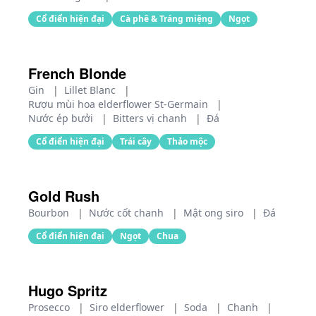
Cổ điển hiện đại
Cà phê & Tráng miệng
Ngọt
French Blonde
Gin
|
Lillet Blanc
|
Rượu mùi hoa elderflower St-Germain
|
Nước ép bưởi
|
Bitters vị chanh
|
Đá
Cổ điển hiện đại
Trái cây
Thảo mộc
Gold Rush
Bourbon
|
Nước cốt chanh
|
Mật ong siro
|
Đá
Cổ điển hiện đại
Ngọt
Chua
Hugo Spritz
Prosecco
|
Siro elderflower
|
Soda
|
Chanh
|