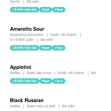
Sprite
|
Đá viên
Cổ điển hiện đại
Ngọt
Chua
Amaretto Sour
Disaronno Amaretto
|
Nước cốt chanh
|
Si-rô đơn giản
|
Đá viên
Cổ điển hiện đại
Ngọt
Chua
Appletini
Vodka
|
Rượu táo chua
|
Nước cốt chanh
|
Đá
Cổ điển hiện đại
Ngọt
Chua
Black Russian
Vodka
|
Rượu mùi cà phê
|
Đá viên