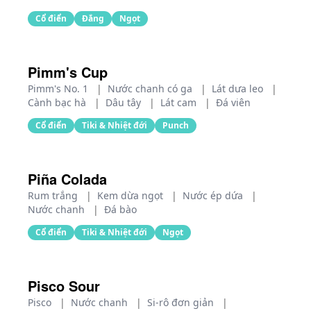
Cổ điển
Đắng
Ngọt
Pimm's Cup
Pimm's No. 1
|
Nước chanh có ga
|
Lát dưa leo
|
Cành bạc hà
|
Dâu tây
|
Lát cam
|
Đá viên
Cổ điển
Tiki & Nhiệt đới
Punch
Piña Colada
Rum trắng
|
Kem dừa ngọt
|
Nước ép dứa
|
Nước chanh
|
Đá bào
Cổ điển
Tiki & Nhiệt đới
Ngọt
Pisco Sour
Pisco
|
Nước chanh
|
Si-rô đơn giản
|