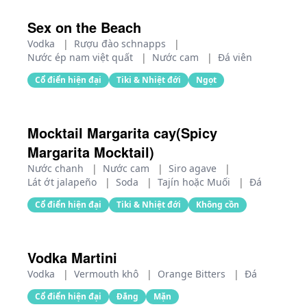
Sex on the Beach
Vodka
|
Rượu đào schnapps
|
Nước ép nam việt quất
|
Nước cam
|
Đá viên
Cổ điển hiện đại
Tiki & Nhiệt đới
Ngọt
Mocktail Margarita cay(Spicy
Margarita Mocktail)
Nước chanh
|
Nước cam
|
Siro agave
|
Lát ớt jalapeño
|
Soda
|
Tajín hoặc Muối
|
Đá
Cổ điển hiện đại
Tiki & Nhiệt đới
Không cồn
Vodka Martini
Vodka
|
Vermouth khô
|
Orange Bitters
|
Đá
Cổ điển hiện đại
Đắng
Mặn