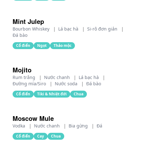
Mint Julep
Bourbon Whiskey
|
Lá bạc hà
|
Si-rô đơn giản
|
Đá bào
Cổ điển
Ngọt
Thảo mộc
Mojito
Rum trắng
|
Nước chanh
|
Lá bạc hà
|
Đường mía/Siro
|
Nước soda
|
Đá bào
Cổ điển
Tiki & Nhiệt đới
Chua
Moscow Mule
Vodka
|
Nước chanh
|
Bia gừng
|
Đá
Cổ điển
Cay
Chua