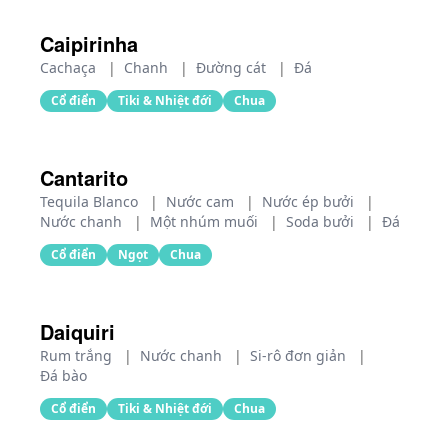
Caipirinha
Cachaça
|
Chanh
|
Đường cát
|
Đá
Cổ điển
Tiki & Nhiệt đới
Chua
Cantarito
Tequila Blanco
|
Nước cam
|
Nước ép bưởi
|
Nước chanh
|
Một nhúm muối
|
Soda bưởi
|
Đá
Cổ điển
Ngọt
Chua
Daiquiri
Rum trắng
|
Nước chanh
|
Si-rô đơn giản
|
Đá bào
Cổ điển
Tiki & Nhiệt đới
Chua