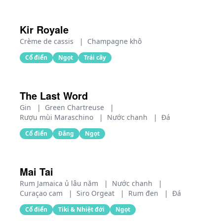
Kir Royale
Crème de cassis
|
Champagne khô
Cổ điển
Ngọt
Trái cây
The Last Word
Gin
|
Green Chartreuse
|
Rượu mùi Maraschino
|
Nước chanh
|
Đá
Cổ điển
Đắng
Ngọt
Mai Tai
Rum Jamaica ủ lâu năm
|
Nước chanh
|
Curaçao cam
|
Siro Orgeat
|
Rum đen
|
Đá
Cổ điển
Tiki & Nhiệt đới
Ngọt