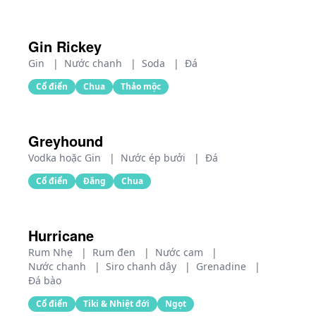
Gin Rickey
Gin
|
Nước chanh
|
Soda
|
Đá
Cổ điển
Chua
Thảo mộc
Greyhound
Vodka hoặc Gin
|
Nước ép bưởi
|
Đá
Cổ điển
Đắng
Chua
Hurricane
Rum Nhẹ
|
Rum đen
|
Nước cam
|
Nước chanh
|
Siro chanh dây
|
Grenadine
|
Đá bào
Cổ điển
Tiki & Nhiệt đới
Ngọt