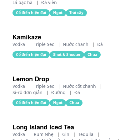
Lá bạc hà
|
Đá viên
Cổ điển hiện đại
Ngọt
Trái cây
Kamikaze
Vodka
|
Triple Sec
|
Nước chanh
|
Đá
Cổ điển hiện đại
Shot & Shooter
Chua
Lemon Drop
Vodka
|
Triple Sec
|
Nước cốt chanh
|
Si-rô đơn giản
|
Đường
|
Đá
Cổ điển hiện đại
Ngọt
Chua
Long Island Iced Tea
Vodka
|
Rum Nhẹ
|
Gin
|
Tequila
|