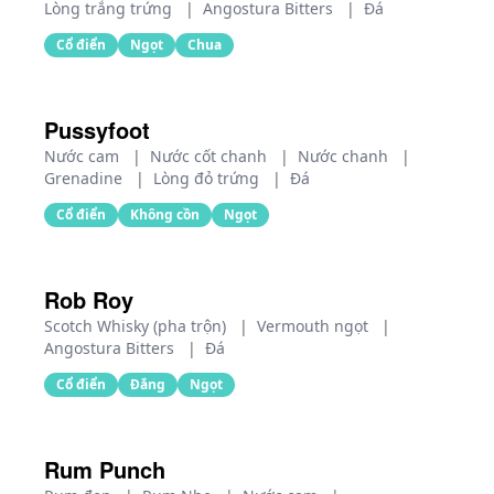
Lòng trắng trứng
|
Angostura Bitters
|
Đá
Cổ điển
Ngọt
Chua
Pussyfoot
Nước cam
|
Nước cốt chanh
|
Nước chanh
|
Grenadine
|
Lòng đỏ trứng
|
Đá
Cổ điển
Không cồn
Ngọt
Rob Roy
Scotch Whisky (pha trộn)
|
Vermouth ngọt
|
Angostura Bitters
|
Đá
Cổ điển
Đắng
Ngọt
Rum Punch