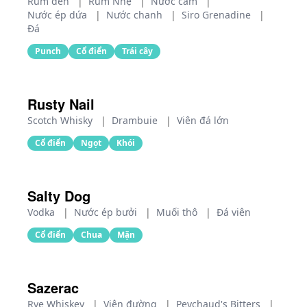
Rum đen
|
Rum Nhẹ
|
Nước cam
|
Nước ép dứa
|
Nước chanh
|
Siro Grenadine
|
Đá
Punch
Cổ điển
Trái cây
Rusty Nail
Scotch Whisky
|
Drambuie
|
Viên đá lớn
Cổ điển
Ngọt
Khói
Salty Dog
Vodka
|
Nước ép bưởi
|
Muối thô
|
Đá viên
Cổ điển
Chua
Mặn
Sazerac
Rye Whiskey
|
Viên đường
|
Peychaud's Bitters
|