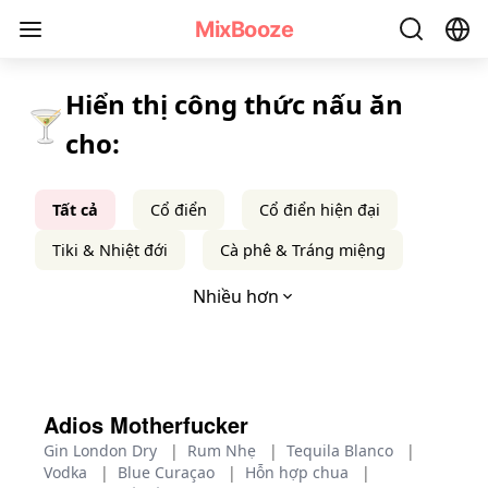
Tất cả Công thức Cocktail theo Loại - MixBooze
MixBooze
Hiển thị công thức nấu ăn
🍸
cho:
Tất cả
Cổ điển
Cổ điển hiện đại
Tiki & Nhiệt đới
Cà phê & Tráng miệng
Nhiều hơn
Adios Motherfucker
Gin London Dry
|
Rum Nhẹ
|
Tequila Blanco
|
Vodka
|
Blue Curaçao
|
Hỗn hợp chua
|