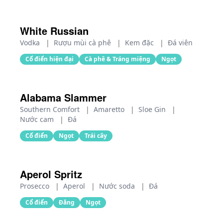
White Russian
Vodka
|
Rượu mùi cà phê
|
Kem đặc
|
Đá viên
Cổ điển hiện đại
Cà phê & Tráng miệng
Ngọt
Alabama Slammer
Southern Comfort
|
Amaretto
|
Sloe Gin
|
Nước cam
|
Đá
Cổ điển
Ngọt
Trái cây
Aperol Spritz
Prosecco
|
Aperol
|
Nước soda
|
Đá
Cổ điển
Đắng
Ngọt