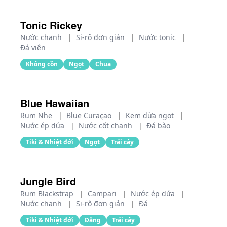
Tonic Rickey
Nước chanh
|
Si-rô đơn giản
|
Nước tonic
|
Đá viên
Không cồn
Ngọt
Chua
Blue Hawaiian
Rum Nhẹ
|
Blue Curaçao
|
Kem dừa ngọt
|
Nước ép dứa
|
Nước cốt chanh
|
Đá bào
Tiki & Nhiệt đới
Ngọt
Trái cây
Jungle Bird
Rum Blackstrap
|
Campari
|
Nước ép dứa
|
Nước chanh
|
Si-rô đơn giản
|
Đá
Tiki & Nhiệt đới
Đắng
Trái cây