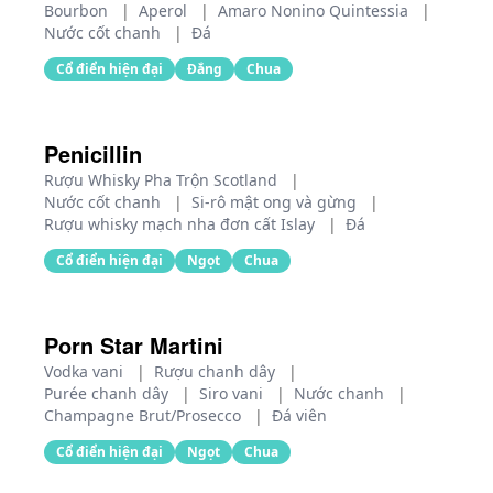
Bourbon
|
Aperol
|
Amaro Nonino Quintessia
|
Nước cốt chanh
|
Đá
Cổ điển hiện đại
Đắng
Chua
Penicillin
Rượu Whisky Pha Trộn Scotland
|
Nước cốt chanh
|
Si-rô mật ong và gừng
|
Rượu whisky mạch nha đơn cất Islay
|
Đá
Cổ điển hiện đại
Ngọt
Chua
Porn Star Martini
Vodka vani
|
Rượu chanh dây
|
Purée chanh dây
|
Siro vani
|
Nước chanh
|
Champagne Brut/Prosecco
|
Đá viên
Cổ điển hiện đại
Ngọt
Chua