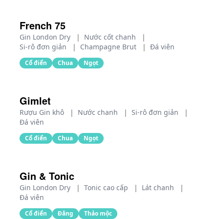
French 75
Gin London Dry
|
Nước cốt chanh
|
Si-rô đơn giản
|
Champagne Brut
|
Đá viên
Cổ điển
Chua
Ngọt
Gimlet
Rượu Gin khô
|
Nước chanh
|
Si-rô đơn giản
|
Đá viên
Cổ điển
Chua
Ngọt
Gin & Tonic
Gin London Dry
|
Tonic cao cấp
|
Lát chanh
|
Đá viên
Cổ điển
Đắng
Thảo mộc