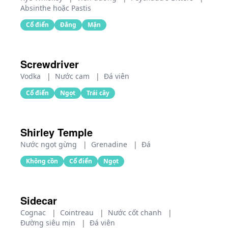
Absinthe hoặc Pastis
Cổ điển
Đắng
Mặn
Screwdriver
Vodka
|
Nước cam
|
Đá viên
Cổ điển
Ngọt
Trái cây
Shirley Temple
Nước ngọt gừng
|
Grenadine
|
Đá
Không cồn
Cổ điển
Ngọt
Sidecar
Cognac
|
Cointreau
|
Nước cốt chanh
|
Đường siêu mịn
|
Đá viên