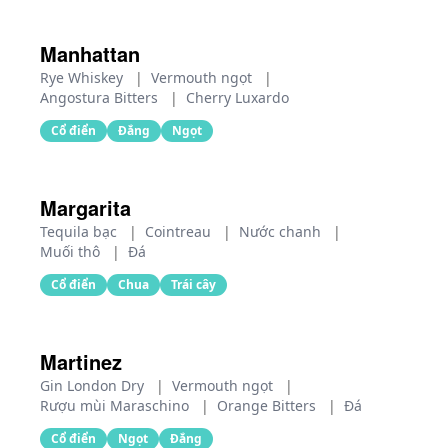
Manhattan
Rye Whiskey
|
Vermouth ngọt
|
Angostura Bitters
|
Cherry Luxardo
Cổ điển
Đắng
Ngọt
Margarita
Tequila bạc
|
Cointreau
|
Nước chanh
|
Muối thô
|
Đá
Cổ điển
Chua
Trái cây
Martinez
Gin London Dry
|
Vermouth ngọt
|
Rượu mùi Maraschino
|
Orange Bitters
|
Đá
Cổ điển
Ngọt
Đắng