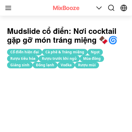
Công thức pha chế cocktail Mudslide(Lở đất)
MixBooze
Mudslide cổ điển: Nơi cocktail
gặp gỡ món tráng miệng 🍫🌀
Cổ điển hiện đại
Cà phê & Tráng miệng
Ngọt
Rượu tiêu hóa
Rượu trước khi ngủ
Mùa đông
Giáng sinh
Đông lạnh
Vodka
Rượu mùi