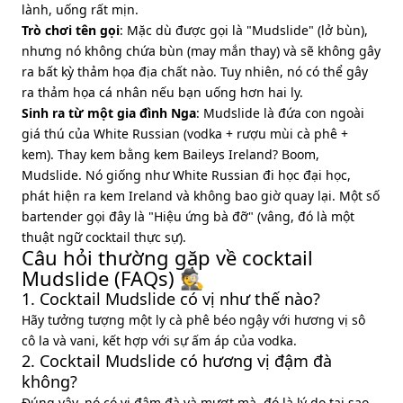
lành, uống rất mịn.
Trò chơi tên gọi
: Mặc dù được gọi là "Mudslide" (lở bùn),
nhưng nó không chứa bùn (may mắn thay) và sẽ không gây
ra bất kỳ thảm họa địa chất nào. Tuy nhiên, nó có thể gây
ra thảm họa cá nhân nếu bạn uống hơn hai ly.
Sinh ra từ một gia đình Nga
: Mudslide là đứa con ngoài
giá thú của White Russian (vodka + rượu mùi cà phê +
kem). Thay kem bằng kem Baileys Ireland? Boom,
Mudslide. Nó giống như White Russian đi học đại học,
phát hiện ra kem Ireland và không bao giờ quay lại. Một số
bartender gọi đây là "Hiệu ứng bà đỡ" (vâng, đó là một
thuật ngữ cocktail thực sự).
Câu hỏi thường gặp về cocktail
Mudslide (FAQs) 🕵️
1. Cocktail Mudslide có vị như thế nào?
Hãy tưởng tượng một ly cà phê béo ngậy với hương vị sô
cô la và vani, kết hợp với sự ấm áp của vodka.
2. Cocktail Mudslide có hương vị đậm đà
không?
Đúng vậy, nó có vị đậm đà và mượt mà, đó là lý do tại sao