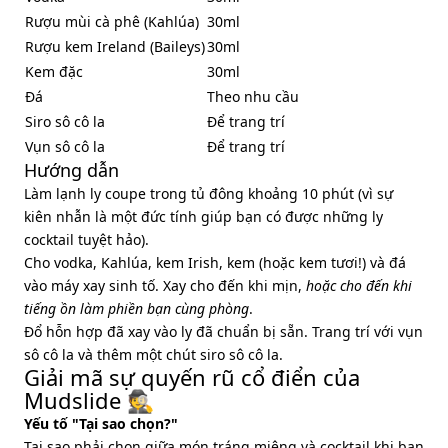
Rượu mùi cà phê (Kahlúa)
30ml
Rượu kem Ireland (Baileys)
30ml
Kem đặc
30ml
Đá
Theo nhu cầu
Siro sô cô la
Để trang trí
Vụn sô cô la
Để trang trí
Hướng dẫn
Làm lạnh ly coupe trong tủ đông khoảng 10 phút (vì sự
kiên nhẫn là một đức tính giúp bạn có được những ly
cocktail tuyệt hảo).
Cho vodka, Kahlúa, kem Irish, kem (hoặc kem tươi!) và đá
vào máy xay sinh tố. Xay cho đến khi mịn,
hoặc cho đến khi
tiếng ồn làm phiền bạn cùng phòng
.
Đổ hỗn hợp đã xay vào ly đã chuẩn bị sẵn. Trang trí với vụn
sô cô la và thêm một chút siro sô cô la.
Giải mã sự quyến rũ cổ điển của
Mudslide 🕵️
Yếu tố "Tại sao chọn?"
Tại sao phải chọn giữa món tráng miệng và cocktail khi bạn