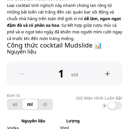
Loại cocktail tinh nghịch này nhanh chóng lan rộng từ
những bãi biển cát trắng đến các quán bar sôi động và
chuỗi nhà hàng trên toàn thế giới vì nó
dễ làm, ngon ngọt
đậm đà và có phần xa hoa
. Sự kết hợp giữa rượu mùi cà
phê và vị ngọt béo ngậy đã khiến mọi người mỉm cười ngay
cả trước khi đến món tráng miệng.
Công thức cocktail Mudslide 📊
Nguyên liệu
−
+
std
Đơn Vị
Giữ Màn Hình Luôn Bật
oz
ml
cl
☀
Nguyên liệu
Lượng
Vodka
30ml