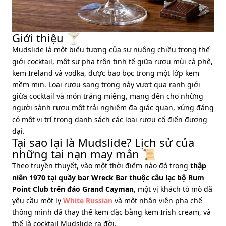
Giới thiệu 🍸
Mudslide là một biểu tượng của sự nuông chiều trong thế
giới cocktail, một sự pha trộn tinh tế giữa rượu mùi cà phê,
kem Ireland và vodka, được bao bọc trong một lớp kem
mềm mịn. Loại rượu sang trọng này vượt qua ranh giới
giữa cocktail và món tráng miệng, mang đến cho những
người sành rượu một trải nghiệm đa giác quan, xứng đáng
có một vị trí trong danh sách các loại rượu cổ điển đương
đại.
Tại sao lại là Mudslide? Lịch sử của
những tai nạn may mắn 📜
Theo truyền thuyết, vào một thời điểm nào đó trong
thập
niên 1970 tại quầy bar Wreck Bar thuộc câu lạc bộ Rum
Point Club trên đảo Grand Cayman
, một vị khách tò mò đã
yêu cầu một ly
White Russian
và một nhân viên pha chế
thông minh đã thay thế kem đặc bằng kem Irish cream, và
thế là cocktail Mudslide ra đời.