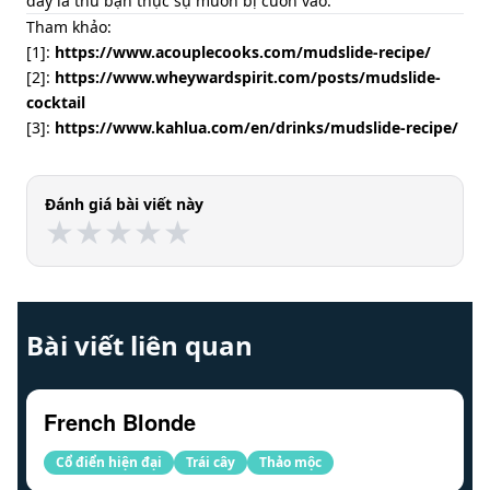
đây là thứ bạn thực sự muốn bị cuốn vào.
Tham khảo:
[1]:
https://www.acouplecooks.com/mudslide-recipe/
[2]:
https://www.wheywardspirit.com/posts/mudslide-
cocktail
[3]:
https://www.kahlua.com/en/drinks/mudslide-recipe/
Đánh giá bài viết này
★
★
★
★
★
★
★
★
★
★
Bài viết liên quan
French Blonde
Cổ điển hiện đại
Trái cây
Thảo mộc