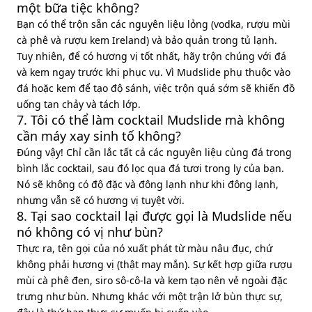
một bữa tiệc không?
Bạn có thể trộn sẵn các nguyên liệu lỏng (vodka, rượu mùi
cà phê và rượu kem Ireland) và bảo quản trong tủ lạnh.
Tuy nhiên, để có hương vị tốt nhất, hãy trộn chúng với đá
và kem ngay trước khi phục vụ. Vì Mudslide phụ thuộc vào
đá hoặc kem để tạo độ sánh, việc trộn quá sớm sẽ khiến đồ
uống tan chảy và tách lớp.
7. Tôi có thể làm cocktail Mudslide mà không
cần máy xay sinh tố không?
Đúng vậy! Chỉ cần lắc tất cả các nguyên liệu cùng đá trong
bình lắc cocktail, sau đó lọc qua đá tươi trong ly của bạn.
Nó sẽ không có độ đặc và đông lạnh như khi đông lạnh,
nhưng vẫn sẽ có hương vị tuyệt vời.
8. Tại sao cocktail lại được gọi là Mudslide nếu
nó không có vị như bùn?
Thực ra, tên gọi của nó xuất phát từ màu nâu đục, chứ
không phải hương vị (thật may mắn). Sự kết hợp giữa rượu
mùi cà phê đen, siro sô-cô-la và kem tạo nên vẻ ngoài đặc
trưng như bùn. Nhưng khác với một trận lở bùn thực sự,