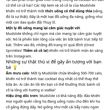
có thể có cả hai? Các lớp kem và sô cô la của Mudslide
khiến nó trở thành một
thức uống có thể dùng thìa
(vâng,
đó là sự thật). Đây là một loại đồ uống đa năng, giống như
một con dao quân đội Thụy Sĩ.
Một ly đồ uống mang lại cảm giác tuyệt vời
Mudslide không chỉ ngon mà còn mang lại cảm giác tuyệt
vời. Nó là phiên bản lỏng của việc ăn bột bánh trực tiếp từ
bát. Thêm vào đó, những đồ trang trí quá đỉnh (Oreo!
Sprinkles!
Thêm sô cô la!
) khiến nó trở thành món ăn vàng
trên Instagram.
Những sự thật thú vị để gây ấn tượng với bạn
bè 💡
Âm mưu calo
: Một ly Mudslide chứa khoảng 500-700 calo,
khiến nó trở thành loại cocktail duy nhất có thể thay thế
bữa ăn. Ai cần ăn tối khi bạn có thể thưởng thức bánh sô
cô la lỏng với hương vị vodka?
Hiệu ứng dốc trơn
: Mudslide có khả năng độc đáo khiến
mọi người quên rằng họ đang uống rượu cho đến khi họ
cố gắng đứng dậy. Nó giống như một cái bẫy rượu ngon