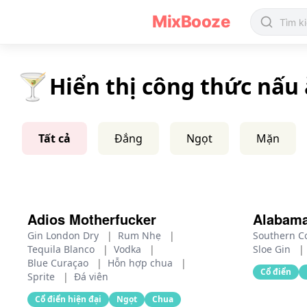
Tất cả Công thức theo Hồ sơ Hương vị - MixBooze
MixBooze
🍸
Hiển thị công thức nấu 
Tất cả
Đắng
Ngọt
Mặn
Adios Motherfucker
Alabam
Gin London Dry
|
Rum Nhẹ
|
Southern C
Tequila Blanco
|
Vodka
|
Sloe Gin
|
Blue Curaçao
|
Hỗn hợp chua
|
Cổ điển
Sprite
|
Đá viên
Cổ điển hiện đại
Ngọt
Chua