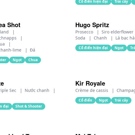
Cổ điển hiện đại
Trái cây
ea Shot
Hugo Spritz
eland
|
Prosecco
|
Siro elderflower
schnapps
|
Soda
|
Chanh
|
Lá bạc h
hua
|
Cổ điển hiện đại
Ngọt
Tr
chanh‑lime
|
Đá
oter
Ngọt
Chua
ze
Kir Royale
riple Sec
|
Nước chanh
|
Crème de cassis
|
Champag
Cổ điển
Ngọt
Trái cây
n đại
Shot & Shooter