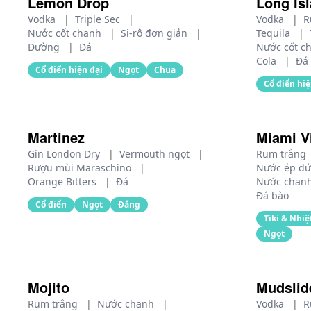
Lemon Drop
Long Isl
Vodka
|
Triple Sec
|
Vodka
|
R
Nước cốt chanh
|
Si-rô đơn giản
|
Tequila
|
Đường
|
Đá
Nước cốt c
Cola
|
Đá 
Cổ điển hiện đại
Ngọt
Chua
Cổ điển hiệ
Martinez
Miami V
Gin London Dry
|
Vermouth ngọt
|
Rum trắng
Rượu mùi Maraschino
|
Nước ép d
Orange Bitters
|
Đá
Nước chan
Đá bào
Cổ điển
Ngọt
Đắng
Tiki & Nhiệ
Ngọt
Mojito
Mudslid
Rum trắng
|
Nước chanh
|
Vodka
|
R