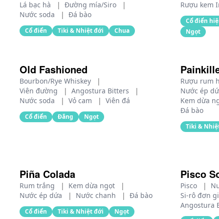
Lá bạc hà
|
Đường mía/Siro
|
Rượu kem I
Nước soda
|
Đá bào
Cổ điển hiệ
Cổ điển
Tiki & Nhiệt đới
Chua
Ngọt
Old Fashioned
Painkill
Bourbon/Rye Whiskey
|
Rượu rum h
Viên đường
|
Angostura Bitters
|
Nước ép d
Nước soda
|
Vỏ cam
|
Viên đá
Kem dừa n
Đá bào
Cổ điển
Đắng
Ngọt
Tiki & Nhiệ
Piña Colada
Pisco S
Rum trắng
|
Kem dừa ngọt
|
Pisco
|
N
Nước ép dứa
|
Nước chanh
|
Đá bào
Si-rô đơn g
Angostura B
Cổ điển
Tiki & Nhiệt đới
Ngọt