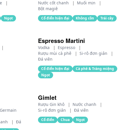
ne
|
Nước cốt chanh
|
Muối mịn
|
Bột magiê
Ngọt
Cổ điển hiện đại
Không cồn
Trái cây
Espresso Martini
|
Vodka
|
Espresso
|
Rượu mùi cà phê
|
Si-rô đơn giản
|
Đá viên
Cổ điển hiện đại
Cà phê & Tráng miệng
Ngọt
Gimlet
Rượu Gin khô
|
Nước chanh
|
-Germain
Si-rô đơn giản
|
Đá viên
Cổ điển
Chua
Ngọt
chanh
|
Đá