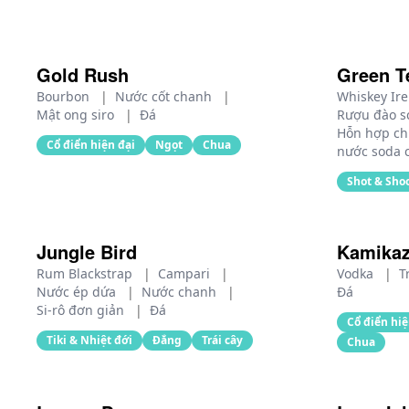
Gold Rush
Green T
Bourbon
|
Nước cốt chanh
|
Whiskey Ir
Mật ong siro
|
Đá
Rượu đào 
Hỗn hợp c
Cổ điển hiện đại
Ngọt
Chua
nước soda 
Shot & Sho
Jungle Bird
Kamika
Rum Blackstrap
|
Campari
|
Vodka
|
T
Nước ép dứa
|
Nước chanh
|
Đá
Si-rô đơn giản
|
Đá
Cổ điển hiệ
Tiki & Nhiệt đới
Đắng
Trái cây
Chua