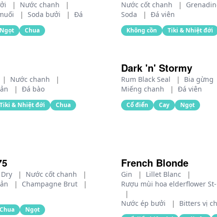
ưởi
|
Nước chanh
|
Nước cốt chanh
|
Grenadi
muối
|
Soda bưởi
|
Đá
Soda
|
Đá viên
Ngọt
Chua
Không cồn
Tiki & Nhiệt đới
Dark 'n' Stormy
|
Nước chanh
|
Rum Black Seal
|
Bia gừng
iản
|
Đá bào
Miếng chanh
|
Đá viên
Tiki & Nhiệt đới
Chua
Cổ điển
Cay
Ngọt
75
French Blonde
 Dry
|
Nước cốt chanh
|
Gin
|
Lillet Blanc
|
iản
|
Champagne Brut
|
Rượu mùi hoa elderflower St
|
Nước ép bưởi
|
Bitters vị 
Chua
Ngọt