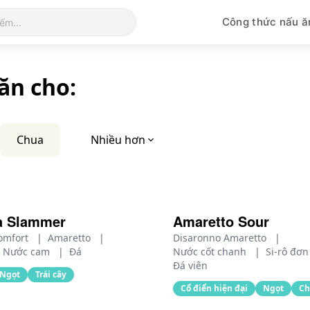
Công thức nấu ă
ăn cho:
Chua
Nhiều hơn
a Slammer
Amaretto Sour
omfort
|
Amaretto
|
Disaronno Amaretto
|
Nước cam
|
Đá
Nước cốt chanh
|
Si-rô đơ
Đá viên
Ngọt
Trái cây
Cổ điển hiện đại
Ngọt
Ch