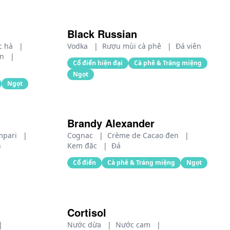
Black Russian
c hà
|
Vodka
|
Rượu mùi cà phê
|
Đá viên
ản
|
Cổ điển hiện đại
Cà phê & Tráng miệng
Ngọt
Ngọt
Brandy Alexander
mpari
|
Cognac
|
Crème de Cacao đen
|
n
Kem đặc
|
Đá
Cổ điển
Cà phê & Tráng miệng
Ngọt
Cortisol
|
Nước dừa
|
Nước cam
|