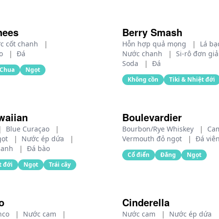
nees
Berry Smash
c cốt chanh
|
Hỗn hợp quả mọng
|
Lá bạ
ro
|
Đá
Nước chanh
|
Si-rô đơn gi
Soda
|
Đá
Chua
Ngọt
Không cồn
Tiki & Nhiệt đới
waiian
Boulevardier
|
Blue Curaçao
|
Bourbon/Rye Whiskey
|
Ca
gọt
|
Nước ép dứa
|
Vermouth đỏ ngọt
|
Đá viê
hanh
|
Đá bào
Cổ điển
Đắng
Ngọt
t đới
Ngọt
Trái cây
o
Cinderella
anco
|
Nước cam
|
Nước cam
|
Nước ép dứa