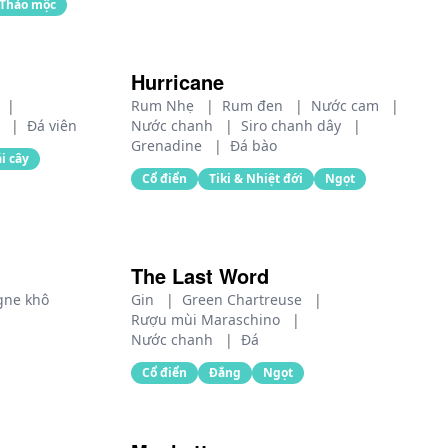
Thảo mộc
Hurricane
|
Rum Nhẹ
|
Rum đen
|
Nước cam
|
à
|
Đá viên
Nước chanh
|
Siro chanh dây
|
Grenadine
|
Đá bào
ái cây
Cổ điển
Tiki & Nhiệt đới
Ngọt
The Last Word
ne khô
Gin
|
Green Chartreuse
|
Rượu mùi Maraschino
|
Nước chanh
|
Đá
Cổ điển
Đắng
Ngọt