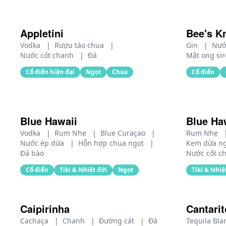
Appletini
Bee's K
Vodka
|
Rượu táo chua
|
Gin
|
Nướ
Nước cốt chanh
|
Đá
Mật ong si
Cổ điển hiện đại
Ngọt
Chua
Cổ điển
Blue Hawaii
Blue Ha
Vodka
|
Rum Nhẹ
|
Blue Curaçao
|
Rum Nhẹ
Nước ép dứa
|
Hỗn hợp chua ngọt
|
Kem dừa n
Đá bào
Nước cốt c
Cổ điển
Tiki & Nhiệt đới
Ngọt
Tiki & Nhiệ
Caipirinha
Cantarit
Cachaça
|
Chanh
|
Đường cát
|
Đá
Tequila Bl