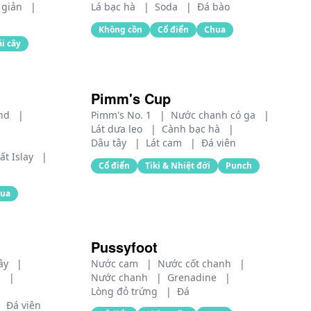
n giản
|
Lá bạc hà
|
Soda
|
Đá bào
Không cồn
Cổ điển
Chua
ái cây
Pimm's Cup
and
|
Pimm's No. 1
|
Nước chanh có ga
|
Lát dưa leo
|
Cành bạc hà
|
Dâu tây
|
Lát cam
|
Đá viên
ất Islay
|
Cổ điển
Tiki & Nhiệt đới
Punch
ua
Pussyfoot
ây
|
Nước cam
|
Nước cốt chanh
|
i
|
Nước chanh
|
Grenadine
|
Lòng đỏ trứng
|
Đá
|
Đá viên