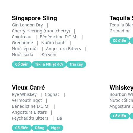
Singapore Sling
Tequila 
Gin London Dry
|
Tequila Bl
Cherry Heering (rượu cherry)
|
Grenadine
Cointreau
|
Bénédictine D.O.M.
|
Cổ điển
Grenadine
|
Nước chanh
|
Nước ép dứa
|
Angostura Bitters
|
Nước soda
|
Đá viên
Cổ điển
Tiki & Nhiệt đới
Trái cây
Vieux Carré
Whiskey
Rye Whiskey
|
Cognac
|
Bourbon W
Vermouth ngọt
|
Nước cốt c
Bénédictine D.O.M.
|
Angostura B
Angostura Bitters
|
Cổ điển
Peychaud's Bitters
|
Đá
Cổ điển
Đắng
Ngọt