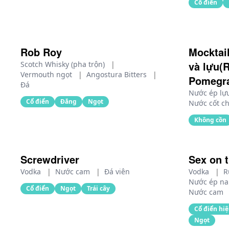
Cổ điển
Rob Roy
Mocktai
và lựu(
Scotch Whisky (pha trộn)
|
Vermouth ngọt
|
Angostura Bitters
|
Pomegra
Đá
Nước ép l
Cổ điển
Đắng
Ngọt
Nước cốt c
Không cồn
Screwdriver
Sex on 
Vodka
|
Nước cam
|
Đá viên
Vodka
|
R
Nước ép na
Cổ điển
Ngọt
Trái cây
Nước cam
Cổ điển hiệ
Ngọt