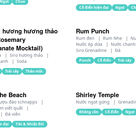
Ngọt
Chua
Cổ điển hiện đại
Ngọt
Ch
l hương hương thảo
Rum Punch
Rosemary
Rum đen
|
Rum Nhẹ
|
Nư
Nước ép dứa
|
Nước chan
nate Mocktail)
Siro Grenadine
|
Đá
ựu
|
Siro hương thảo
|
Punch
Cổ điển
Trái cây
hanh
|
Soda
Trái cây
Thảo mộc
the Beach
Shirley Temple
ượu đào schnapps
|
Nước ngọt gừng
|
Grenadi
m việt quất
|
Không cồn
Cổ điển
Ngọt
|
Đá viên
n đại
Tiki & Nhiệt đới