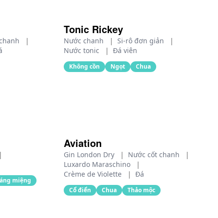
Tonic Rickey
 chanh
|
Nước chanh
|
Si-rô đơn giản
|
á
Nước tonic
|
Đá viên
Không cồn
Ngọt
Chua
Aviation
|
Gin London Dry
|
Nước cốt chanh
|
Luxardo Maraschino
|
Crème de Violette
|
Đá
ráng miệng
Cổ điển
Chua
Thảo mộc