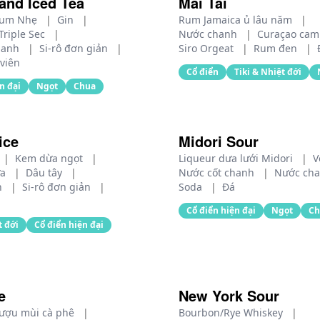
and Iced Tea
Mai Tai
um Nhẹ
|
Gin
|
Rum Jamaica ủ lâu năm
|
Triple Sec
|
Nước chanh
|
Curaçao ca
hanh
|
Si-rô đơn giản
|
Siro Orgeat
|
Rum đen
|
viên
Cổ điển
Tiki & Nhiệt đới
n đại
Ngọt
Chua
ice
Midori Sour
|
Kem dừa ngọt
|
Liqueur dưa lưới Midori
|
V
ứa
|
Dâu tây
|
Nước cốt chanh
|
Nước ch
h
|
Si-rô đơn giản
|
Soda
|
Đá
Cổ điển hiện đại
Ngọt
Ch
t đới
Cổ điển hiện đại
e
New York Sour
ượu mùi cà phê
|
Bourbon/Rye Whiskey
|