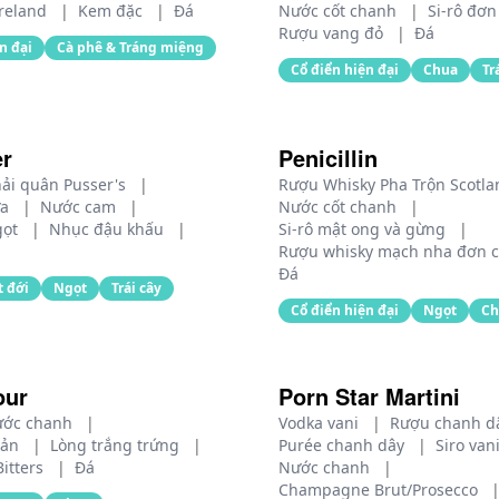
reland
|
Kem đặc
|
Đá
Nước cốt chanh
|
Si-rô đơ
Rượu vang đỏ
|
Đá
n đại
Cà phê & Tráng miệng
Cổ điển hiện đại
Chua
Tr
er
Penicillin
ải quân Pusser's
|
Rượu Whisky Pha Trộn Scotl
ứa
|
Nước cam
|
Nước cốt chanh
|
gọt
|
Nhục đậu khấu
|
Si-rô mật ong và gừng
|
Rượu whisky mạch nha đơn c
Đá
t đới
Ngọt
Trái cây
Cổ điển hiện đại
Ngọt
Ch
our
Porn Star Martini
ước chanh
|
Vodka vani
|
Rượu chanh d
iản
|
Lòng trắng trứng
|
Purée chanh dây
|
Siro van
itters
|
Đá
Nước chanh
|
Champagne Brut/Prosecco