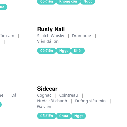
Cổ điển
Không cồn
Ngọt
ua
Rusty Nail
ớc cam
|
Scotch Whisky
|
Drambuie
|
h
|
Viên đá lớn
Cổ điển
Ngọt
Khói
Sidecar
ne
|
Đá
Cognac
|
Cointreau
|
Nước cốt chanh
|
Đường siêu mịn
|
Đá viên
Cổ điển
Chua
Ngọt