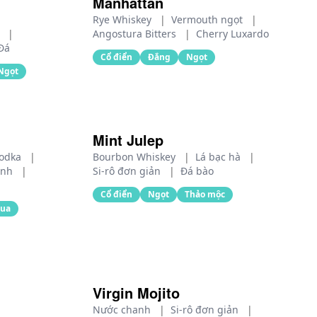
Manhattan
Rye Whiskey
|
Vermouth ngọt
|
m
|
Angostura Bitters
|
Cherry Luxardo
Đá
Cổ điển
Đắng
Ngọt
Ngọt
Mint Julep
odka
|
Bourbon Whiskey
|
Lá bạc hà
|
anh
|
Si-rô đơn giản
|
Đá bào
Cổ điển
Ngọt
Thảo mộc
ua
Virgin Mojito
Nước chanh
|
Si-rô đơn giản
|