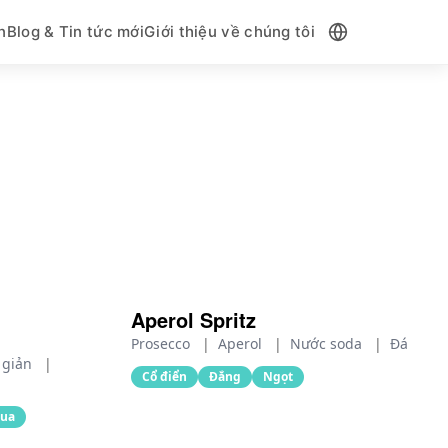
n
Blog & Tin tức mới
Giới thiệu về chúng tôi
Aperol Spritz
Prosecco
|
Aperol
|
Nước soda
|
Đá
n giản
|
Cổ điển
Đắng
Ngọt
ua