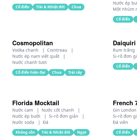
Nước ép b
Cổ điển
Tiki & Nhiệt đới
Chua
Một nhúm 
Cổ điển
Cosmopolitan
Daiquiri
Vodka chanh
|
Cointreau
|
Rum trắng
Nước ép nam việt quất
|
Si-rô đơn g
Nước chanh tươi
Cổ điển
Cổ điển hiện đại
Chua
Trái cây
Florida Mocktail
French 
Nước cam
|
Nước cốt chanh
|
Gin London
Nước ép bưởi
|
Si-rô đơn giản
|
Si-rô đơn g
Nước soda
|
Đá
Đá viên
Không cồn
Tiki & Nhiệt đới
Ngọt
Cổ điển