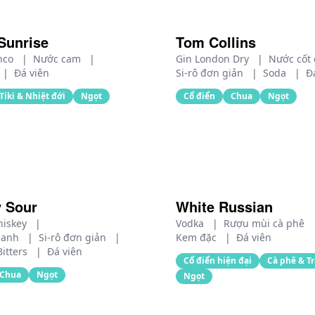
Sunrise
Tom Collins
anco
|
Nước cam
|
Gin London Dry
|
Nước cốt
|
Đá viên
Si-rô đơn giản
|
Soda
|
Đ
Tiki & Nhiệt đới
Ngọt
Cổ điển
Chua
Ngọt
 Sour
White Russian
hiskey
|
Vodka
|
Rượu mùi cà phê
hanh
|
Si-rô đơn giản
|
Kem đặc
|
Đá viên
itters
|
Đá viên
Cổ điển hiện đại
Cà phê & T
Chua
Ngọt
Ngọt