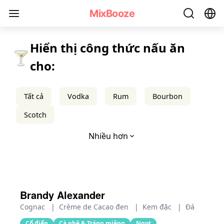
Công thức Cocktail Brandy Khác - MixBooze
MixBooze
Hiển thị công thức nấu ăn
🍸
cho:
Tất cả
Vodka
Rum
Bourbon
Scotch
Nhiều hơn
Brandy Alexander
Cognac
|
Crème de Cacao đen
|
Kem đặc
|
Đá
Cổ điển
Cà phê & Tráng miệng
Ngọt