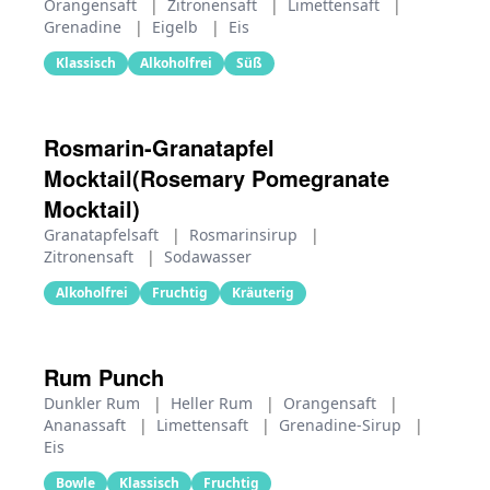
Orangensaft
|
Zitronensaft
|
Limettensaft
|
Grenadine
|
Eigelb
|
Eis
Klassisch
Alkoholfrei
Süß
Rosmarin-Granatapfel
Mocktail(Rosemary Pomegranate
Mocktail)
Granatapfelsaft
|
Rosmarinsirup
|
Zitronensaft
|
Sodawasser
Alkoholfrei
Fruchtig
Kräuterig
Rum Punch
Dunkler Rum
|
Heller Rum
|
Orangensaft
|
Ananassaft
|
Limettensaft
|
Grenadine-Sirup
|
Eis
Bowle
Klassisch
Fruchtig