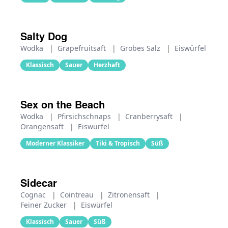
Salty Dog
Wodka
|
Grapefruitsaft
|
Grobes Salz
|
Eiswürfel
Klassisch
Sauer
Herzhaft
Sex on the Beach
Wodka
|
Pfirsichschnaps
|
Cranberrysaft
|
Orangensaft
|
Eiswürfel
Moderner Klassiker
Tiki & Tropisch
Süß
Sidecar
Cognac
|
Cointreau
|
Zitronensaft
|
Feiner Zucker
|
Eiswürfel
Klassisch
Sauer
Süß