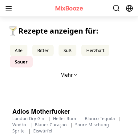
Saure Cocktail-Rezepte - MixBooze
MixBooze
🍸
Rezepte anzeigen für:
Alle
Bitter
Süß
Herzhaft
Sauer
Mehr
Adios Motherfucker
London Dry Gin
|
Heller Rum
|
Blanco Tequila
|
Wodka
|
Blauer Curaçao
|
Saure Mischung
|
Sprite
|
Eiswürfel