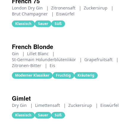
French 75
London Dry Gin
|
Zitronensaft
|
Zuckersirup
|
Brut Champagner
|
Eiswürfel
Klassisch
Sauer
Süß
French Blonde
Gin
|
Lillet Blanc
|
St-Germain Holunderblütenlikör
|
Grapefruitsaft
|
Zitronen-Bitter
|
Eis
Moderner Klassiker
Fruchtig
Kräuterig
Gimlet
Dry Gin
|
Limettensaft
|
Zuckersirup
|
Eiswürfel
Klassisch
Sauer
Süß