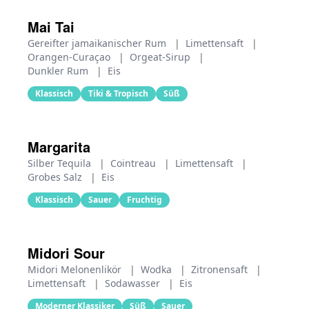
Mai Tai
Gereifter jamaikanischer Rum
|
Limettensaft
|
Orangen-Curaçao
|
Orgeat-Sirup
|
Dunkler Rum
|
Eis
Klassisch
Tiki & Tropisch
Süß
Margarita
Silber Tequila
|
Cointreau
|
Limettensaft
|
Grobes Salz
|
Eis
Klassisch
Sauer
Fruchtig
Midori Sour
Midori Melonenlikör
|
Wodka
|
Zitronensaft
|
Limettensaft
|
Sodawasser
|
Eis
Moderner Klassiker
Süß
Sauer