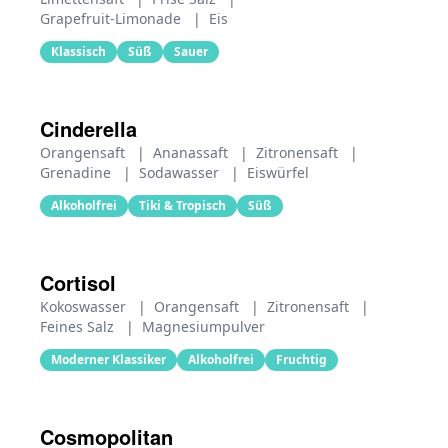
Grapefruit-Limonade
|
Eis
Klassisch
Süß
Sauer
Cinderella
Orangensaft
|
Ananassaft
|
Zitronensaft
|
Grenadine
|
Sodawasser
|
Eiswürfel
Alkoholfrei
Tiki & Tropisch
Süß
Cortisol
Kokoswasser
|
Orangensaft
|
Zitronensaft
|
Feines Salz
|
Magnesiumpulver
Moderner Klassiker
Alkoholfrei
Fruchtig
Cosmopolitan