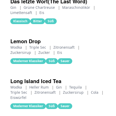
Das letzte Wort(The Last Word)
Gin
|
Grüne Chartreuse
|
Maraschinolikör
|
Limettensaft
|
Eis
Klassisch
Bitter
Süß
Lemon Drop
Wodka
|
Triple Sec
|
Zitronensaft
|
Zuckersirup
|
Zucker
|
Eis
Moderner Klassiker
Süß
Sauer
Long Island Iced Tea
Wodka
|
Heller Rum
|
Gin
|
Tequila
|
Triple Sec
|
Zitronensaft
|
Zuckersirup
|
Cola
|
Eiswürfel
Moderner Klassiker
Süß
Sauer