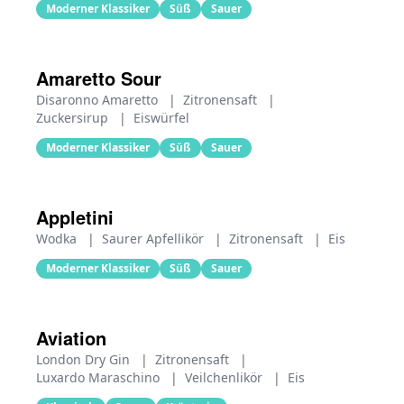
Moderner Klassiker
Süß
Sauer
Amaretto Sour
Disaronno Amaretto
|
Zitronensaft
|
Zuckersirup
|
Eiswürfel
Moderner Klassiker
Süß
Sauer
Appletini
Wodka
|
Saurer Apfellikör
|
Zitronensaft
|
Eis
Moderner Klassiker
Süß
Sauer
Aviation
London Dry Gin
|
Zitronensaft
|
Luxardo Maraschino
|
Veilchenlikör
|
Eis