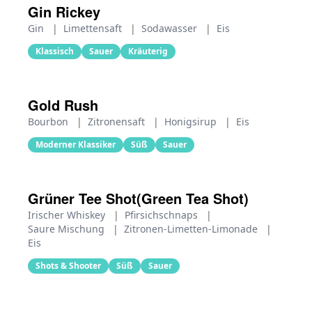
Gin Rickey
Gin
|
Limettensaft
|
Sodawasser
|
Eis
Klassisch
Sauer
Kräuterig
Gold Rush
Bourbon
|
Zitronensaft
|
Honigsirup
|
Eis
Moderner Klassiker
Süß
Sauer
Grüner Tee Shot(Green Tea Shot)
Irischer Whiskey
|
Pfirsichschnaps
|
Saure Mischung
|
Zitronen-Limetten-Limonade
|
Eis
Shots & Shooter
Süß
Sauer