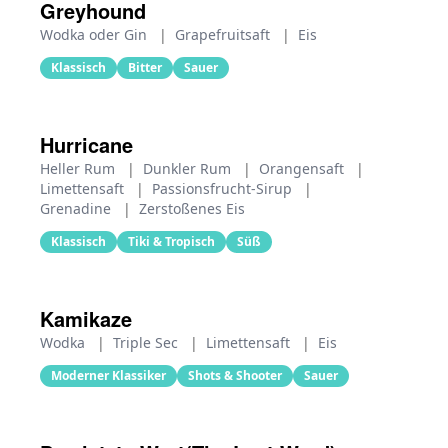
Greyhound
Wodka oder Gin
|
Grapefruitsaft
|
Eis
Klassisch
Bitter
Sauer
Hurricane
Heller Rum
|
Dunkler Rum
|
Orangensaft
|
Limettensaft
|
Passionsfrucht-Sirup
|
Grenadine
|
Zerstoßenes Eis
Klassisch
Tiki & Tropisch
Süß
Kamikaze
Wodka
|
Triple Sec
|
Limettensaft
|
Eis
Moderner Klassiker
Shots & Shooter
Sauer