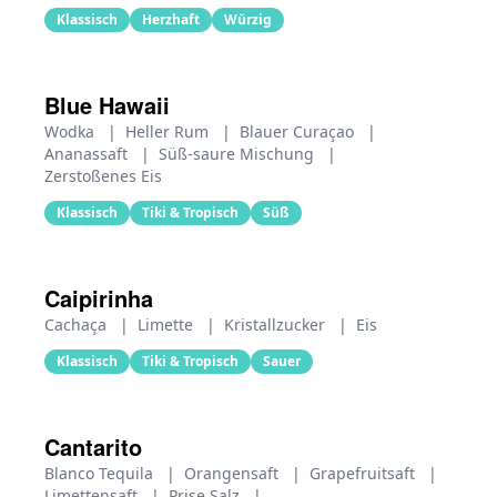
Klassisch
Herzhaft
Würzig
Blue Hawaii
Wodka
|
Heller Rum
|
Blauer Curaçao
|
Ananassaft
|
Süß-saure Mischung
|
Zerstoßenes Eis
Klassisch
Tiki & Tropisch
Süß
Caipirinha
Cachaça
|
Limette
|
Kristallzucker
|
Eis
Klassisch
Tiki & Tropisch
Sauer
Cantarito
Blanco Tequila
|
Orangensaft
|
Grapefruitsaft
|
Limettensaft
|
Prise Salz
|