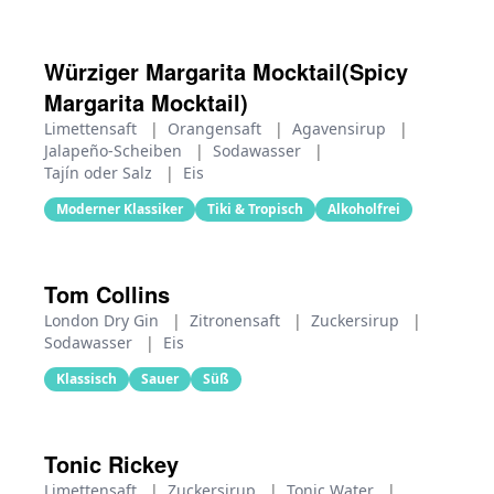
Würziger Margarita Mocktail(Spicy
Margarita Mocktail)
Limettensaft
|
Orangensaft
|
Agavensirup
|
Jalapeño-Scheiben
|
Sodawasser
|
Tajín oder Salz
|
Eis
Moderner Klassiker
Tiki & Tropisch
Alkoholfrei
Tom Collins
London Dry Gin
|
Zitronensaft
|
Zuckersirup
|
Sodawasser
|
Eis
Klassisch
Sauer
Süß
Tonic Rickey
Limettensaft
|
Zuckersirup
|
Tonic Water
|