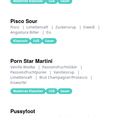
Moderner Klassiker
Süß
Sauer
Pisco Sour
Pisco
|
Limettensaft
|
Zuckersirup
|
Eiweiß
|
Angostura Bitter
|
Eis
Klassisch
Süß
Sauer
Porn Star Martini
Vanille-Wodka
|
Passionsfruchtslikör
|
Passionsfruchtpüree
|
Vanillesirup
|
Limettensaft
|
Brut Champagner/Prosecco
|
Eiswürfel
Moderner Klassiker
Süß
Sauer
Pussyfoot