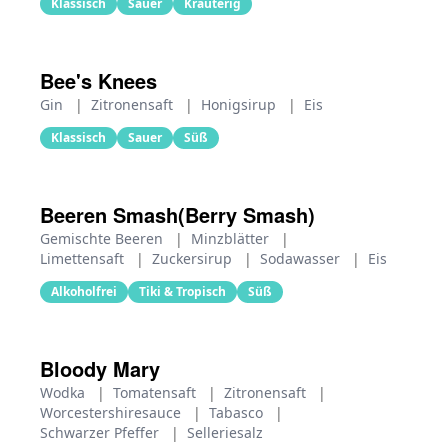
Klassisch
Sauer
Kräuterig
Bee's Knees
Gin
|
Zitronensaft
|
Honigsirup
|
Eis
Klassisch
Sauer
Süß
Beeren Smash(Berry Smash)
Gemischte Beeren
|
Minzblätter
|
Limettensaft
|
Zuckersirup
|
Sodawasser
|
Eis
Alkoholfrei
Tiki & Tropisch
Süß
Bloody Mary
Wodka
|
Tomatensaft
|
Zitronensaft
|
Worcestershiresauce
|
Tabasco
|
Schwarzer Pfeffer
|
Selleriesalz