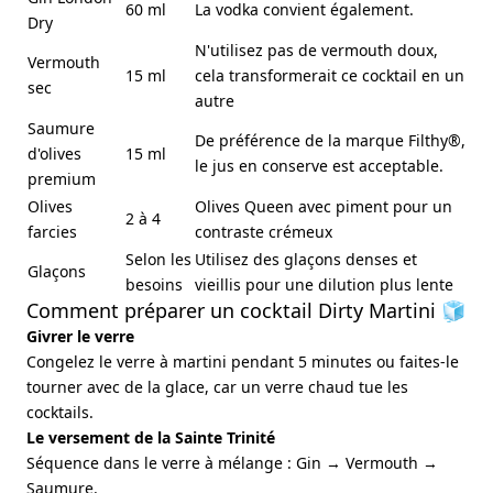
60 ml
La vodka convient également.
Dry
N'utilisez pas de vermouth doux,
Vermouth
15 ml
cela transformerait ce cocktail en un
sec
autre
Saumure
De préférence de la marque Filthy®,
d'olives
15 ml
le jus en conserve est acceptable.
premium
Olives
Olives Queen avec piment pour un
2 à 4
farcies
contraste crémeux
Selon les
Utilisez des glaçons denses et
Glaçons
besoins
vieillis pour une dilution plus lente
Comment préparer un cocktail Dirty Martini 🧊
Givrer le verre
Congelez le verre à martini pendant 5 minutes ou faites-le
tourner avec de la glace, car un verre chaud tue les
cocktails.
Le versement de la Sainte Trinité
Séquence dans le verre à mélange : Gin → Vermouth →
Saumure.