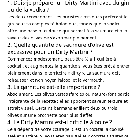
1. Dois-je préparer un Dirty Martini avec du gin
ou de la vodka ?
Les deux conviennent. Les puristes classiques préfèrent le
gin pour sa complexité botanique, tandis que la vodka
offre une base plus douce qui permet à la saumure et à la
saveur des olives de s'exprimer pleinement.
2. Quelle quantité de saumure d'olive est
excessive pour un Dirty Martini ?
Commencez modestement, peut-être ½ à 1 cuillère à
cocktail, et augmentez la quantité si vous êtes prêt à entrer
pleinement dans le territoire « dirty ». La saumure doit
rehausser, et non noyer, l'alcool et le vermouth.
3. La garniture est-elle importante ?
Absolument. Les olives vertes (farcies ou nature) font partie
intégrante de la recette ; elles apportent saveur, texture et
attrait visuel. Certains barmans enfilent deux ou trois
olives sur une brochette pour plus d'effet.
4. Le Dirty Martini est-il difficile à boire ?
Cela dépend de votre courage. C'est un cocktail alcoolisé,
salé et austère. Si vous êtes habitué aux cocktails fruités ou