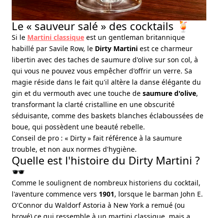
Le « sauveur salé » des cocktails 🍹
Si le
Martini classique
est un gentleman britannique
habillé par Savile Row, le
Dirty Martini
est ce charmeur
libertin avec des taches de saumure d'olive sur son col, à
qui vous ne pouvez vous empêcher d'offrir un verre. Sa
magie réside dans le fait qu'il altère la danse élégante du
gin et du vermouth avec une touche de
saumure d'olive
,
transformant la clarté cristalline en une obscurité
séduisante, comme des baskets blanches éclaboussées de
boue, qui possèdent une beauté rebelle.
Conseil de pro : « Dirty » fait référence à la saumure
trouble, et non aux normes d'hygiène.
Quelle est l'histoire du Dirty Martini ?
🕶️
Comme le soulignent de nombreux historiens du cocktail,
l'aventure commence vers
1901
, lorsque le barman John E.
O'Connor du Waldorf Astoria à New York a remué (ou
broyé) ce qui ressemble à un martini classique, mais a