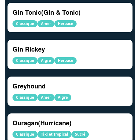
Gin Tonic(Gin & Tonic)
Classique
Amer
Herbacé
Gin Rickey
Classique
Aigre
Herbacé
Greyhound
Classique
Amer
Aigre
Ouragan(Hurricane)
Classique
Tiki et Tropical
Sucré