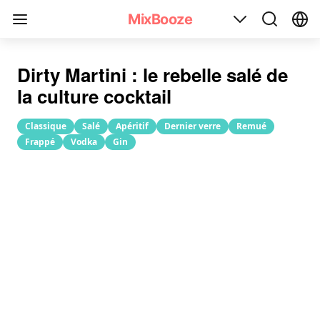
Recette du cocktail Dirty Martini(Martini sale)
MixBooze
Dirty Martini : le rebelle salé de
la culture cocktail
Classique
Salé
Apéritif
Dernier verre
Remué
Frappé
Vodka
Gin