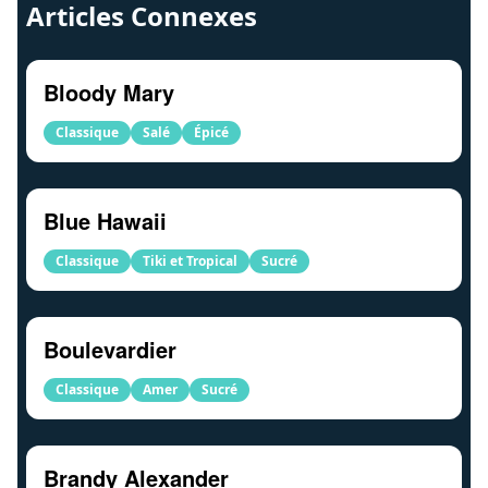
Articles Connexes
Bloody Mary
Classique
Salé
Épicé
Blue Hawaii
Classique
Tiki et Tropical
Sucré
Boulevardier
Classique
Amer
Sucré
Brandy Alexander