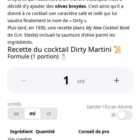
décidé d'y ajouter des
olives broyées
. C'est ainsi qu'il a
donné à ce cocktail son caractère salé et iodé qui lui
vaudra finalement le nom de « Dirty ».
Plus tard, en 1930, une recette (dans
My New Cocktail Book
de G.H. Steele) incluait la saumure d'olive parmi les
ingrédients.
Recette du cocktail Dirty Martini 📜
Formule (1 portion) 🧂
−
+
std
Unités
Garder l'Écran Allumé
oz
ml
cl
☀
Ingrédient
Quantité
Conseil de pro
Gin London