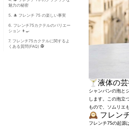
魅力の秘密
5. 🎩 フレンチ 75 の楽しい事実
6. フレンチ75カクテルのバリエー
ション 👩‍🍳
7. フレンチ75カクテルに関するよ
くある質問(FAQ) 🕵️
🍸液体の
シャンパンの泡とジ
します。この泡立
もので、ソムリエ
🕰️ フレ
フレンチ75の起源