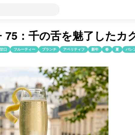
 75：千の舌を魅了したカ
甘口
フルーティー
ブランチ
アペリティフ
新年
春
夏
バレ