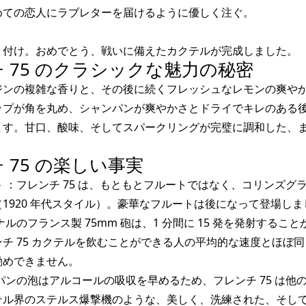
めての恋人にラブレターを届けるように優しく注ぐ。
り付け。おめでとう、戦いに備えたカクテルが完成しました。
ンチ 75 のクラシックな魅力の秘密
ジンの複雑な香りと、その後に続くフレッシュなレモンの爽や
ップが角を丸め、シャンパンが爽やかさとドライでキレのある
ます。甘口、酸味、そしてスパークリングが完璧に調和した、
チ 75 の楽しい事実
ト
：フレンチ 75 は、もともとフルートではなく、コリンズグ
1920 年代スタイル）。豪華なフルートは後になって登場しま
ルのフランス製 75mm 砲は、1 分間に 15 発を発射するこ
チ 75 カクテルを飲むことができる人の平均的な速度とほぼ
勧めできません。
パンの泡はアルコールの吸収を早めるため、フレンチ 75 は他
テル界のステルス爆撃機のような、美しく、洗練された、そし