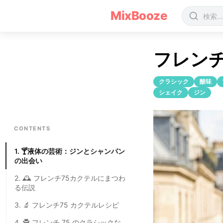
フレンチ75(French 75)のカクテルレシピ
MixBooze
フレンチ
クラシック
酸味
シェイク
ジン
CONTENTS
1. 🍸液体の芸術：ジンとシャンパン
の出会い
2. 🕰️ フレンチ75カクテルにまつわ
る伝説
3. 🔬 フレンチ75 カクテルレシピ
4. 🕵️ フレンチ 75 のクラシックな