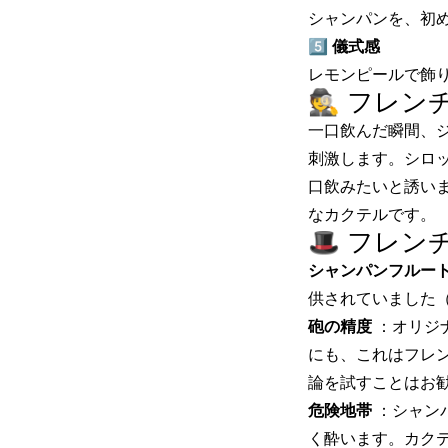
シャンパンを、初
5️⃣
儀式感
レモンピールで飾
🕵️ フレ
一口飲んだ瞬間、
刺激します。シロ
口飲みたいと誘い
なカクテルです。
🎩 フレン
シャンパンフルー
供されていました（
砲の精度
：オリジナ
にも、これはフレン
論を試すことはお
危険地帯
：シャン
く酔います。カク