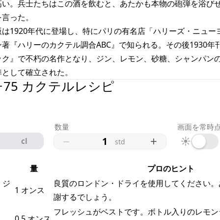
高い。兵士たちはこの酒を飲むと、あたかも本物の砲弾を浴び
を言った。
は1920年代に登場し、特にパリの有名店「ハリーズ・ニュー
著『ハリーのカクテル調合ABC』で知られる。その後1930年
ック』で不朽の名作となり、ジン、レモン、砂糖、シャンパン
準として確立された。
チ75 カクテルレシピ
数量
画面を常時
−
+
☀
cl
std
量
プロのヒント
・ジ
良質のロンドン・ドライを使用してください。
1 オンス
謝するでしょう。
フレッシュがベストです。ボトル入りのレモン
0.5 オンス