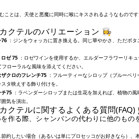
を飲むことは、天使と悪魔に同時に喉にキスされるようなものです
カクテルのバリエーション 👩‍🍳
76
：ジンをウォッカに置き換える。同じ華やかさ、ただボタ
ロゼ 75
：ロゼワインを使用するか、エルダーフラワーリキュー
加えてフローラルな風味を添えてください。
ザクロのフレンチ75
：フルーティーなシロップ（ブルーベリ
ンスタ映えする飾り付けを。
チ75
：ラベンダーシロップまたは生花を加えれば、植物の風
雰囲気を演出。
カクテルに関するよくある質問(FAQ) 
チ75を作る際、シャンパンの代わりに他のもの
し節約したい場合（あるいは単にプロセッコがお好きなら）、