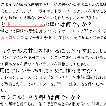
・スタイルが最も伝統的であり、その爽やかなボタニカルの風
からだ。しかし、フローラルやシトラスのニュアンスを持つモ
らかな味わいの素敵なバージョンを作り出すことができる。
5と
トム・コリンズ
の違いは何ですか？
砂糖という同様の構造を持っていますが、フレンチ75はスパー
トム・コリンズ
はソーダ水を使用しており、その食感と雰囲気
チ75カクテルの甘口を抑えるにはどうすればよ
クリングワインを使用するか、シロップを少し減らすか、レモ
なく爽やかさを保つようバランスを調整してください。
ィー用にフレンチ75をまとめて作れますか？
ン、レモンジュース、シロップをピッチャーで事前に混ぜ合わ
様が到着したら、そのミックスをグラスに注ぎ、泡を保つため
さい。
チ75カクテルに合う料理は何ですか？
やかな酸味と泡立ちは、驚くほど料理との相性が良い。牡蠣、