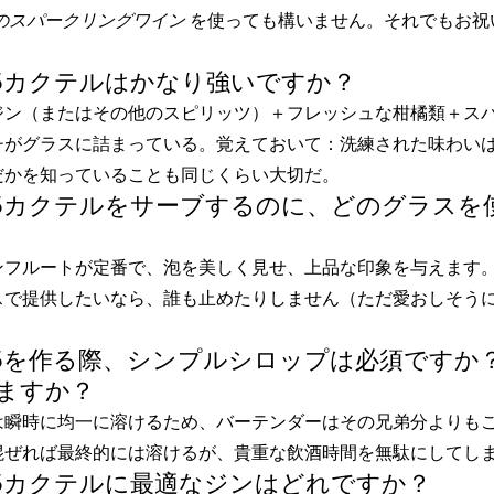
のスパークリングワイン
を使っても構いません。それでもお祝
チ75カクテルはかなり強いですか？
ジン（またはその他のスピリッツ）＋フレッシュな柑橘類＋ス
チがグラスに詰まっている。覚えておいて：洗練された味わい
だかを知っていることも同じくらい大切だ。
チ75カクテルをサーブするのに、どのグラス
ンフルートが定番で、泡を美しく見せ、上品な印象を与えます
スで提供したいなら、誰も止めたりしません（ただ愛おしそう
チ75を作る際、シンプルシロップは必須ですか
ますか？
は瞬時に均一に溶けるため、バーテンダーはその兄弟分よりも
混ぜれば最終的には溶けるが、貴重な飲酒時間を無駄にしてし
チ75カクテルに最適なジンはどれですか？