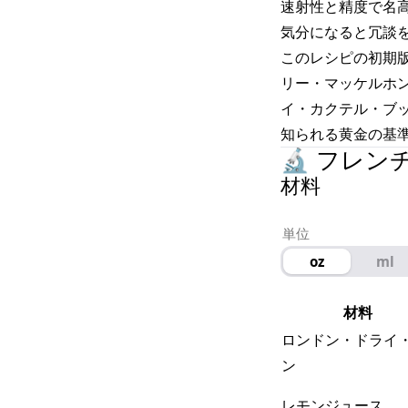
速射性と精度で名
気分になると冗談
このレシピの初期版
リー・マッケルホン
イ・カクテル・ブ
知られる黄金の基
🔬 フレン
材料
単位
oz
ml
材料
ロンドン・ドライ
ン
レモンジュース