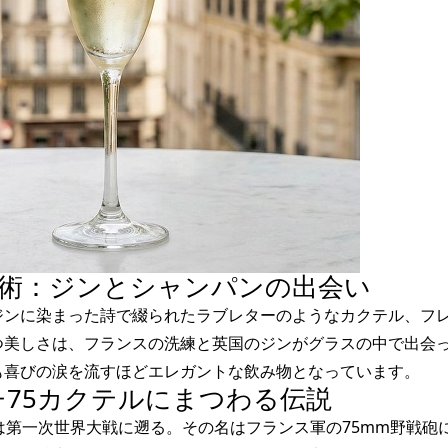
芸術：ジンとシャンパンの出会い
ンに染まった詩で綴られたラブレターのようなカクテル、フレン
つ美しさは、フランスの洗練と英国のジンがグラスの中で出会
も喜びの涙を流すほどエレガントな飲み物となっています。
ンチ75カクテルにまつわる伝説
は第一次世界大戦に遡る。その名はフランス軍の75mm野戦砲