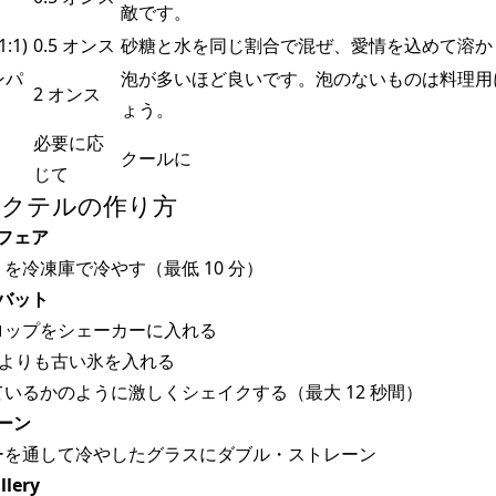
敵です。
:1)
0.5 オンス
砂糖と水を同じ割合で混ぜ、愛情を込めて溶か
ンパ
泡が多いほど良いです。泡のないものは料理用
2 オンス
ょう。
必要に応
クールに
じて
カクテルの作り方
フェア
を冷凍庫で冷やす（最低 10 分）
バット
ロップをシェーカーに入れる
ウントよりも古い氷を入れる
いるかのように激しくシェイクする（最大 12 秒間）
ーン
ーを通して冷やしたグラスにダブル・ストレーン
lery