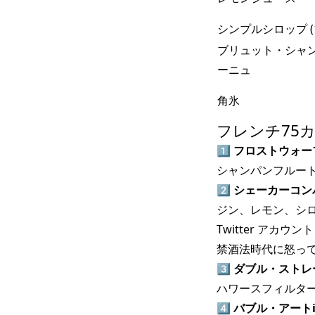
シンプルシロップ (1
ブリュット・シャ
ーニュ
角氷
フレンチ75
1️⃣
フロストウォー
シャンパンフルート
2️⃣
シェーカーコン
ジン、レモン、シ
Twitter アカ
禁酒法時代に怒って
3️⃣
ダブル・ストレ
ハワースフィルタ
4️⃣
バブル・アートil