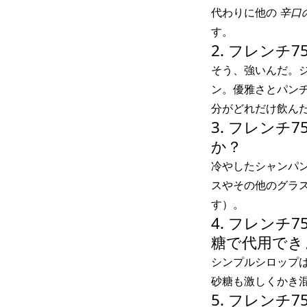
代わりに他の
辛口
す。
2. フレン
そう、強いんだ。
ン。優雅さとパン
分がどれだけ飲ん
3. フレン
か？
冷やしたシャンパ
スやその他のグラ
す）。
4. フレン
糖で代用でき
シンプルシロップ
砂糖も激しくかき
5. フレン